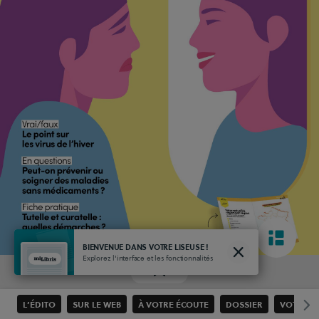
BIENVENUE DANS VOTRE LISEUSE !
Explorez l'interface et les fonctionnalités
L’ÉDITO
SUR LE WEB
À VOTRE ÉCOUTE
DOSSIER
VOTRE C