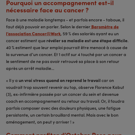
Pourquoi un accompagnement est-il
nécessaire face au cancer ?
Face à une maladie longtemps - et parfois encore - taboue, il
faut déjà pouvoir en parler. Selon le dernier
Baromètre de
l’association Cancer@Work
, 59 % des salariés ayant eu un
cancer estiment que
révéler sa maladie est une étape difficile
.
40 % estiment que leur emploi pourrait être menacé à cause de
la survenue d’un cancer. Et 1 actif sur 4 touché par un cancer a
le sentiment de ne pas avoir retrouvé sa place à son retour
après un arrêt maladie…
« Il y a
un vrai stress quand on reprend le travail
car on
voudrait trop souvent revenir au top, observe Florence Kabut
(3), ex-infirmière passée par un cancer du sein et devenue
coach en accompagnement au retour au travail. Or, il faudra
parfois composer avec des douleurs physiques, une fatigue
persistante, un certain brouillard mental. Mais avec le bon
aménagement, on peut y arriver ! »
Comment profiter d’Octobre Rose pour