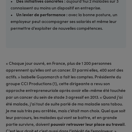
• Des initiatives concrètes :
aujourd’hui 2 malades sur 3
connaissent au moins un dispositif en entreprise.
• Un levier de performance :
avec la bonne posture, un
employeur peut accompagner ses salariés et même leur
permettre d’exploiter de nouvelles compétences.
« Chaque jour ouvré, en France, plus de 1 200 personnes
apprennent qu’elles ont un cancer. Et parmi elles, 400 sont des
actifs. » Isabelle Guyomarch a fait les comptes. Présidente du
groupe CCI Productions (1), cette dirigeante a revu son
approche entrepreneuriale après avoir elle-même été touchée
par un cancer du sein de stade 3 agressif en 2013. « Quand j’ai
été malade, j’ai tout de suite parlé de ma maladie sans tabou.
Je me suis très peu arrêtée, mais c’était mon choix. Quel que soit
leur parcours, les malades qui vont se battre, et en grande
partie survivre, doivent
pouvoir retrouver leur place au travail
.
C’est leur droit et c’est aussi dans l’intérêt de l’employeur. »