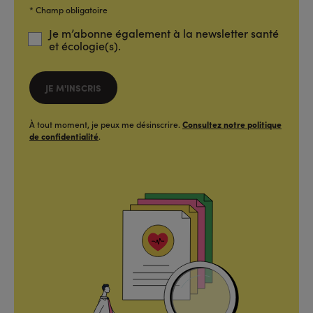
NOM@DOMAINE.COM)*
*
* Champ obligatoire
Je m’abonne également à la newsletter santé
et écologie(s).
JE M'INSCRIS
À tout moment, je peux me désinscrire.
Consultez notre politique
de confidentialité
.