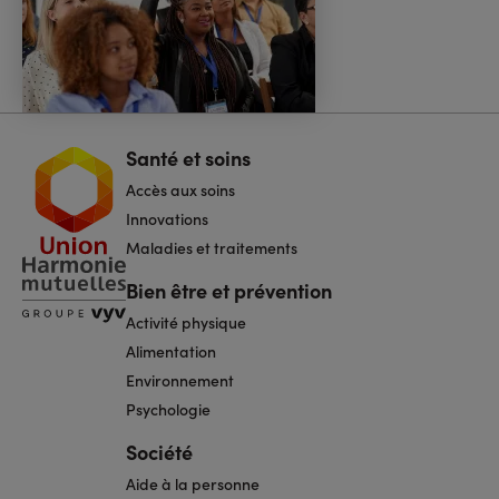
Santé et soins
Navigation
pied
Accès aux soins
de
page
Innovations
Maladies et traitements
Bien être et prévention
Activité physique
Alimentation
Environnement
Psychologie
Société
Aide à la personne