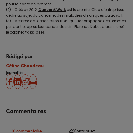
pour la santé de femmes.
(2) Créé en 2012,
Cancer@Work
est le premier Club d’entreprises
dédié au sujet du cancer et des maladies chroniques au travail.
(3) Membre de l'association HOPE qui accompagne des femmes
pendant et après leur cancer du sein, Florence Kabut a aussi créé
le cabinet
Yaka Oser
.
Rédigé par
Céline Chaudeau
Journaliste
partager
partager
Copier
Imprimer
sur
sur
l'URL
facebook
linkedin
Commentaires
0 commentaire
Contribuez