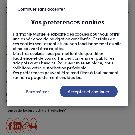
Continuer sans accepter
MENU
Vos préférences cookies
Canicule
À LA UNE
Harmonie Mutuelle exploite des cookies pour vous offrir
une expérience de navigation améliorée. Certains de
ces cookies sont essentiels au bon fonctionnement du site
FIL
ACCUEIL
SANTÉ AU TRAVAIL
MAINTIEN EN EMPLOI E...
CANCER : COMMENT ACC...
D'ARIANE
et ne peuvent être rejetés.
D'autres cookies nous permettent de quantifier
l'audience et de vous offrir des contenus et publicités
Dirigeants
adaptés à vos besoins. Pour leur mise en place, nous
sollicitons votre autorisation préalable.
Cancer : comment
Vos préférences peuvent être modifiées à tout moment
sur notre page de mentions légales.
accompagner ses salariés ?
Paramétrer
Accepter et continuer
Publié le
25.09.2025
Céline Chaudeau
Temps de lecture estimé
6 minute(s)
partager
partager
Copier
Imprimer