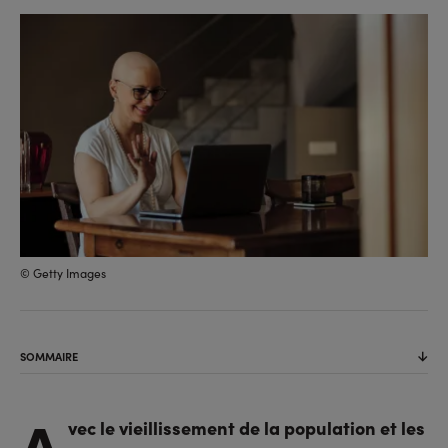
sur
sur
l'URL
facebook
linkedin
© Getty Images
SOMMAIRE
A
vec le vieillissement de la population et les