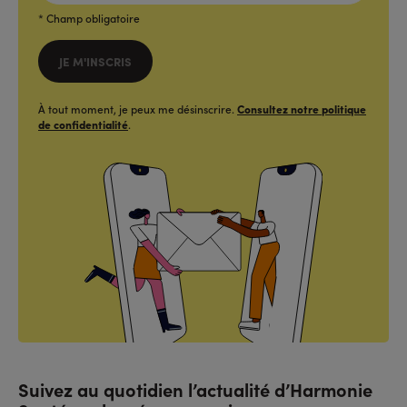
(FORMAT:
NOM@DOMAINE.COM)*
*
* Champ obligatoire
JE M'INSCRIS
À tout moment, je peux me désinscrire.
Consultez notre politique
de confidentialité
.
Suivez au quotidien l’actualité d’Harmonie