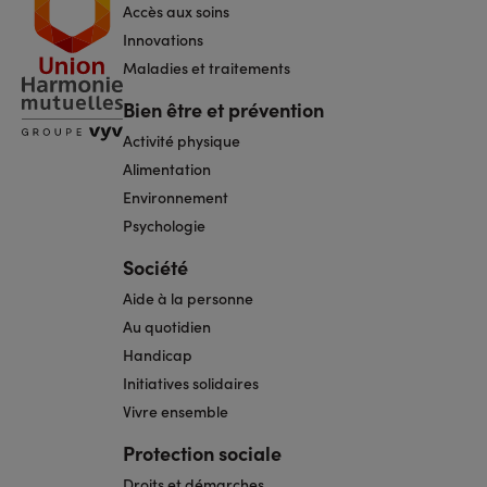
Accès aux soins
de
page
Innovations
Maladies et traitements
Bien être et prévention
Activité physique
Alimentation
Environnement
Psychologie
Société
Aide à la personne
Au quotidien
Handicap
Initiatives solidaires
Vivre ensemble
Protection sociale
Droits et démarches