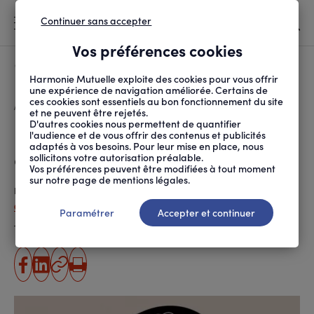
Continuer sans accepter
MENU
Vos préférences cookies
Canicule
À LA UNE
Harmonie Mutuelle exploite des cookies pour vous offrir
une expérience de navigation améliorée. Certains de
ces cookies sont essentiels au bon fonctionnement du site
FIL
ACCUEIL
PRÉVENTION SANTÉ ET ...
PSYCHOLOGIE
PHOBIE D’IMPULSION :...
D'ARIANE
et ne peuvent être rejetés.
D'autres cookies nous permettent de quantifier
Phobie d’impulsion : cette peur
l'audience et de vous offrir des contenus et publicités
adaptés à vos besoins. Pour leur mise en place, nous
de commettre l’irréparable
sollicitons votre autorisation préalable.
Vos préférences peuvent être modifiées à tout moment
sur notre page de mentions légales.
Publié le
12.02.2024
Constance Périn (ANPM-France Mutualité)
Paramétrer
Accepter et continuer
Temps de lecture estimé
3 minute(s)
partager
partager
Copier
Imprimer
sur
sur
l'URL
facebook
linkedin