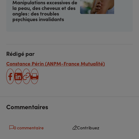
Manipulations excessives de
la peau, des cheveux et des
ongles : des troubles
psychiques invalidants
Rédigé par
Constance Périn (ANPM-France Mutualité)
partager
partager
Copier
Imprimer
sur
sur
l'URL
facebook
linkedin
Commentaires
0 commentaire
Contribuez