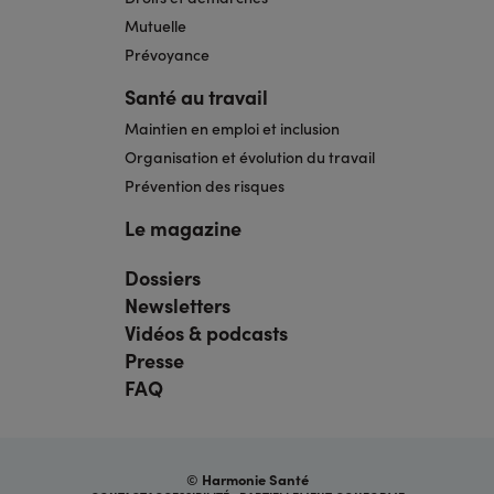
Mutuelle
Prévoyance
Santé au travail
Maintien en emploi et inclusion
Organisation et évolution du travail
Prévention des risques
Le magazine
Dossiers
Navigation
pied
Newsletters
de
page
Vidéos & podcasts
bis
Presse
FAQ
© Harmonie Santé