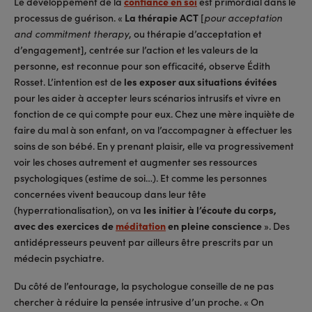
Le développement de la
confiance en soi
est primordial dans le
processus de guérison. «
La thérapie ACT
[
pour acceptation
, ou thérapie d’acceptation et
and commitment therapy
d’engagement], centrée sur l’action et les valeurs de la
personne, est reconnue pour son efficacité, observe Édith
Rosset. L’intention est de
les exposer aux situations évitées
pour les aider à accepter leurs scénarios intrusifs et vivre en
fonction de ce qui compte pour eux. Chez une mère inquiète de
faire du mal à son enfant, on va l’accompagner à effectuer les
soins de son bébé. En y prenant plaisir, elle va progressivement
voir les choses autrement et augmenter ses ressources
psychologiques (estime de soi…). Et comme les personnes
concernées vivent beaucoup dans leur tête
(hyperrationalisation), on va
les initier à l’écoute du corps,
avec des exercices de
méditation
en pleine conscience
». Des
antidépresseurs peuvent par ailleurs être prescrits par un
médecin psychiatre.
Du côté de l’entourage, la psychologue conseille de ne pas
chercher à réduire la pensée intrusive d’un proche. « On