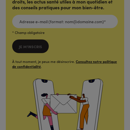
droits, les actus santé utiles à mon quotidien et
des conseils pratiques pour mon bien-être.
ADRESSE
E-
MAIL
(FORMAT:
NOM@DOMAINE.COM)*
*
* Champ obligatoire
JE M'INSCRIS
À tout moment, je peux me désinscrire.
Consultez notre politique
de confidentialité
.