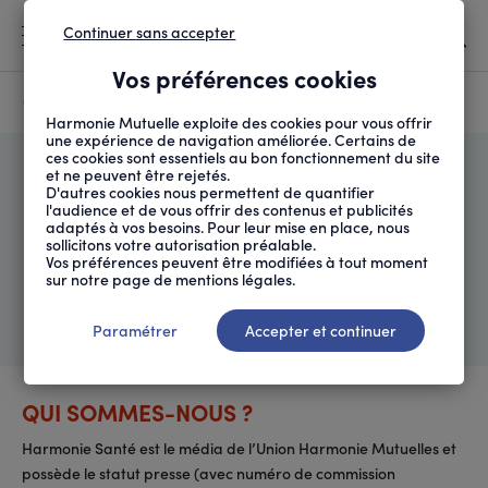
Continuer sans accepter
MENU
Vos préférences cookies
Canicule
À LA UNE
Harmonie Mutuelle exploite des cookies pour vous offrir
une expérience de navigation améliorée. Certains de
ces cookies sont essentiels au bon fonctionnement du site
FIL
ACCUEIL
LA LIGNE ÉDITORIALE ...
et ne peuvent être rejetés.
D'ARIANE
D'autres cookies nous permettent de quantifier
La ligne éditoriale
l'audience et de vous offrir des contenus et publicités
adaptés à vos besoins. Pour leur mise en place, nous
d’Harmonie Santé
sollicitons votre autorisation préalable.
Vos préférences peuvent être modifiées à tout moment
sur notre page de mentions légales.
Harmonie Santé est le média de l’Union
Harmonie Mutuelles et possède le statut presse.
Paramétrer
Accepter et continuer
QUI SOMMES-NOUS ?
Harmonie Santé est le média de l’Union Harmonie Mutuelles et
possède le statut presse (avec numéro de commission