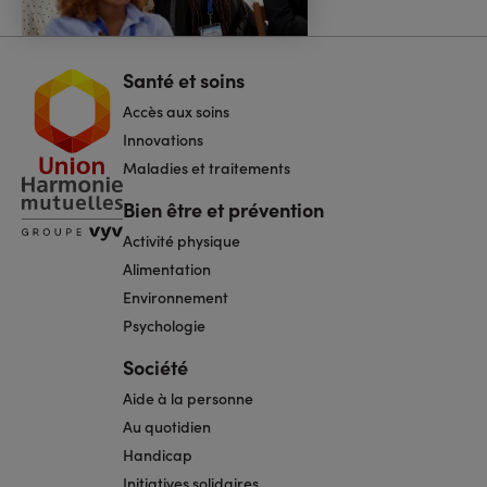
Santé et soins
Navigation
pied
Accès aux soins
de
page
Innovations
Maladies et traitements
Bien être et prévention
Activité physique
Alimentation
Environnement
Psychologie
Société
Aide à la personne
Au quotidien
Handicap
Initiatives solidaires