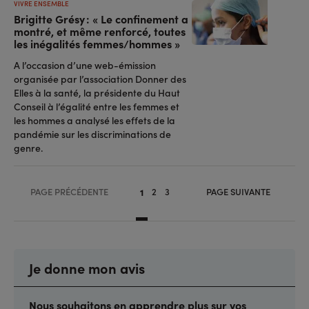
VIVRE ENSEMBLE
Brigitte Grésy : « Le confinement a
montré, et même renforcé, toutes
les inégalités femmes/hommes »
A l’occasion d’une web-émission
organisée par l’association Donner des
Elles à la santé, la présidente du Haut
Conseil à l’égalité entre les femmes et
les hommes a analysé les effets de la
pandémie sur les discriminations de
genre.
Pagination
PAGE PRÉCÉDENTE
2
3
PAGE SUIVANTE
1
Page
Page
Page
Je donne mon avis
Nous souhaitons en apprendre plus sur vos