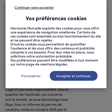
Continuer sans accepter
MENU
Vos préférences cookies
Canicule
À LA UNE
Harmonie Mutuelle exploite des cookies pour vous offrir
une expérience de navigation améliorée. Certains de
ces cookies sont essentiels au bon fonctionnement du site
FIL
ACCUEIL
SOCIÉTÉ
VIVRE ENSEMBLE
D'ARIANE
et ne peuvent être rejetés.
D'autres cookies nous permettent de quantifier
Vivre ensemble
l'audience et de vous offrir des contenus et publicités
adaptés à vos besoins. Pour leur mise en place, nous
sollicitons votre autorisation préalable.
Vos préférences peuvent être modifiées à tout moment
sur notre page de mentions légales.
VIVRE ENSEMBLE
5 bons réflexes pour bien conduire
Paramétrer
Accepter et continuer
après 65 ans
Conduire n’est pas un acte anodin, il
s’agit d’une vraie responsabilité. Ainsi la
question de l’aptitude, qui concerne
tout le monde, se pose davantage avec
l’âge. Avec la réforme du permis de
conduire, votée en octobre 2025 par le