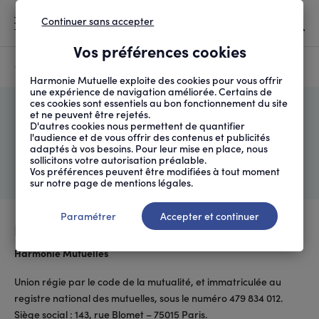
Continuer sans accepter
MENU
Vos préférences cookies
Canicule
À LA UNE
Harmonie Mutuelle exploite des cookies pour vous offrir
une expérience de navigation améliorée. Certains de
ces cookies sont essentiels au bon fonctionnement du site
FIL
ACCUEIL
MENTIONS LÉGALES
et ne peuvent être rejetés.
D'ARIANE
D'autres cookies nous permettent de quantifier
Mentions légales
l'audience et de vous offrir des contenus et publicités
adaptés à vos besoins. Pour leur mise en place, nous
sollicitons votre autorisation préalable.
Identité de l'éditeur du site
Vos préférences peuvent être modifiées à tout moment
sur notre page de mentions légales.
Paramétrer
Accepter et continuer
Editeur
Harmonie Mutuelles
Union régie par le code de la mutualité, et immatriculée au
registre national des mutuelles, sous le numéro 479 834 012.
Siège social : 143, rue Blomet – 75015 Paris.