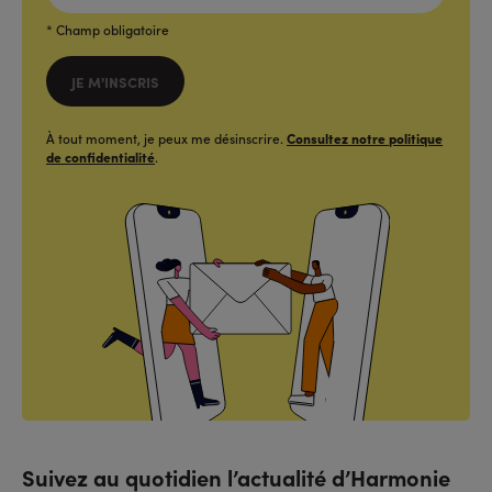
(FORMAT:
NOM@DOMAINE.COM)*
*
* Champ obligatoire
JE M'INSCRIS
À tout moment, je peux me désinscrire.
Consultez notre politique
de confidentialité
.
Suivez au quotidien l’actualité d’Harmonie