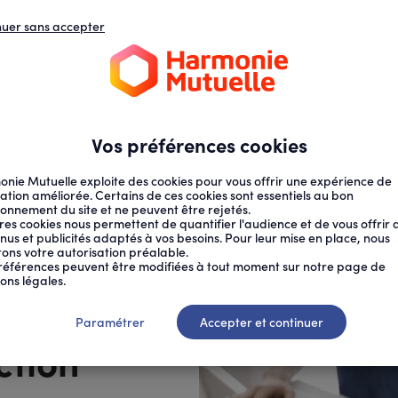
nuer sans accepter
N
D
s
d
ECTION SOCIALE
SANTÉ AU TRAVAIL
Vos préférences cookies
nie Mutuelle exploite des cookies pour vous offrir une expérience de
ation améliorée. Certains de ces cookies sont essentiels au bon
ionnement du site et ne peuvent être rejetés.
res cookies nous permettent de quantifier l'audience et de vous offrir 
nus et publicités adaptés à vos besoins. Pour leur mise en place, nous
citons votre autorisation préalable.
S DE SANTÉ...
références peuvent être modifiées à tout moment sur notre page de
ons légales.
, de leur
Paramétrer
Accepter et continuer
ction