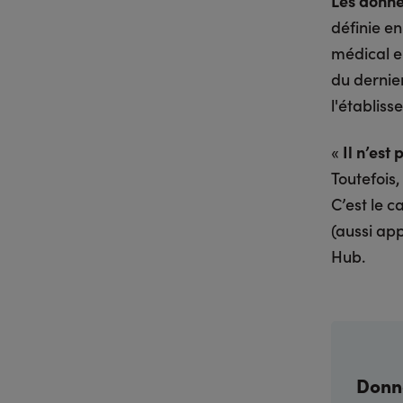
Les donné
définie en
médical en
du dernie
l'établiss
«
Il n’est
Toutefois
C’est le 
(aussi ap
Hub.
Donné