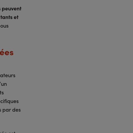
s peuvent
tants et
sous
nées
nateurs
’un
ts
écifiques
s par des