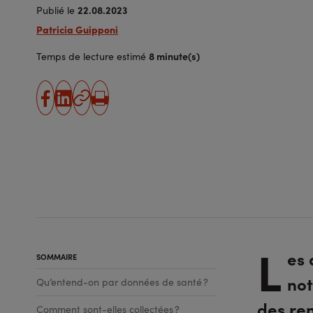
22.08.2023
Publié le
Patricia Guipponi
8 minute(s)
Temps de lecture estimé
partager
partager
Copier
Imprimer
sur
sur
l'URL
facebook
linkedin
L
es 
SOMMAIRE
not
Qu’entend-on par données de santé ?
des re
Comment sont-elles collectées ?