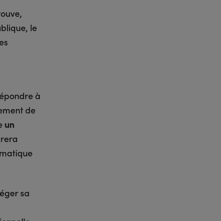
rouve,
blique, le
es
 répondre à
ssement de
ce
un
urera
ormatique
téger sa