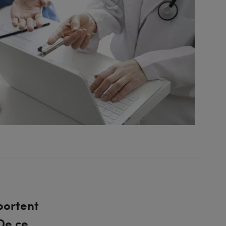
portent
De ce