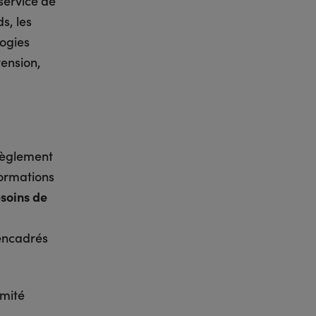
service de
ds, les
logies
tension,
 Règlement
formations
esoins de
 encadrés
rmité