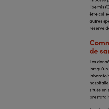
libertés (
être colle
autres spé
réserve d
Comme
de sa
Les donné
lorsqu’un
laboratoir
hospitalie
situés en 
prestatair