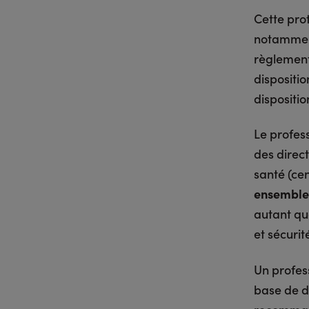
Cette pro
notamment,
règlement
dispositio
dispositi
Le profes
des direct
santé (ce
ensemble 
autant qu
et sécuri
Un profes
base de d