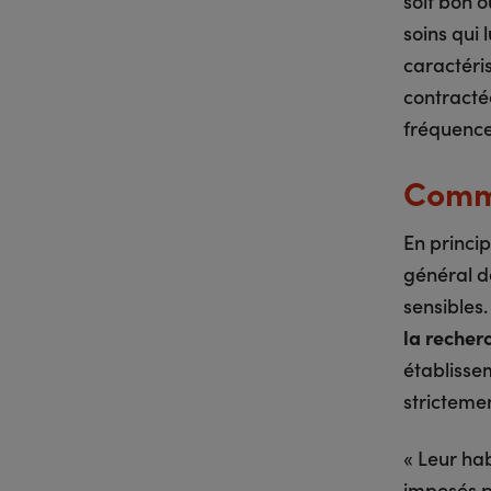
soit bon 
soins qui 
caractéri
contracté
fréquence 
Comme
En princip
général d
sensibles.
la recher
établissem
strictemen
« Leur ha
imposés p