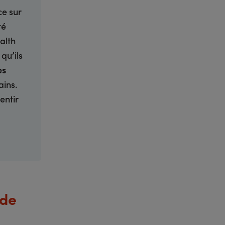
ce sur
té
alth
qu’ils
es
ains.
entir
 de