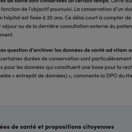
es de santé sont conservées un certain temps
. Cette du
 fonction de l’objectif poursuivi. La conservation d’un do
 hôpital est fixée à 20 ans. Ce délai court à compter de
r séjour ou de la dernière consultation externe du patie
ement.
 pas question d’archiver les données de santé ad vitam
, certaines durées de conservation sont particulièrement
cas pour les données qui constituent une base pour la re
pelée « entrepôt de données) », commente la DPO du H
es de santé et propositions citoyennes