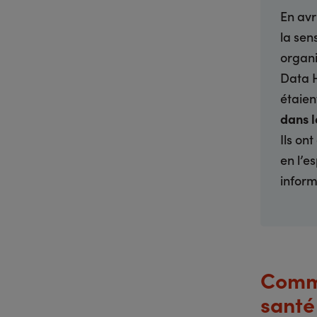
En avr
la sen
organi
Data H
étaie
dans l
Ils on
en l’e
inform
Comme
santé