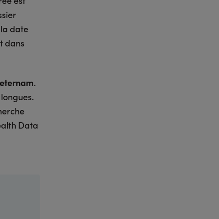
rée est
ssier
 la date
nt dans
 aeternam
.
 longues.
cherche
ealth Data