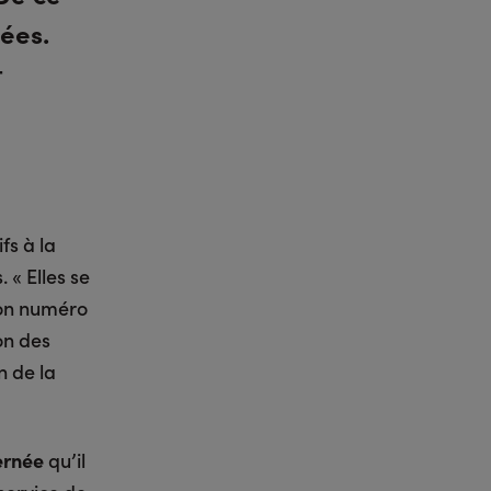
sées.
t
fs à la
 « Elles se
son numéro
on des
n de la
ernée
qu’il