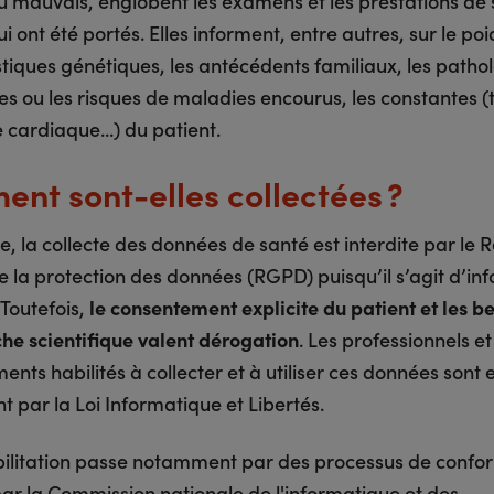
ou mauvais, englobent les examens et les prestations de 
lui ont été portés. Elles informent, entre autres, sur le poi
stiques génétiques, les antécédents familiaux, les patho
es ou les risques de maladies encourus, les constantes (
cardiaque...) du patient.
nt sont-elles collectées ?
e, la collecte des données de santé est interdite par le
e la protection des données (RGPD) puisqu’il s’agit d’in
 Toutefois,
le consentement explicite du patient et les b
che scientifique valent dérogation
. Les professionnels et
ents habilités à collecter et à utiliser ces données sont
t par la Loi Informatique et Libertés.
bilitation passe notamment par des processus de confo
ar la Commission nationale de l'informatique et des