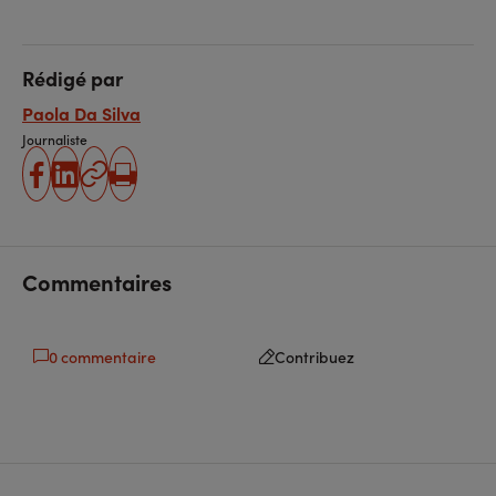
Rédigé par
Paola Da Silva
Journaliste
partager
partager
Copier
Imprimer
sur
sur
l'URL
facebook
linkedin
Commentaires
0 commentaire
Contribuez