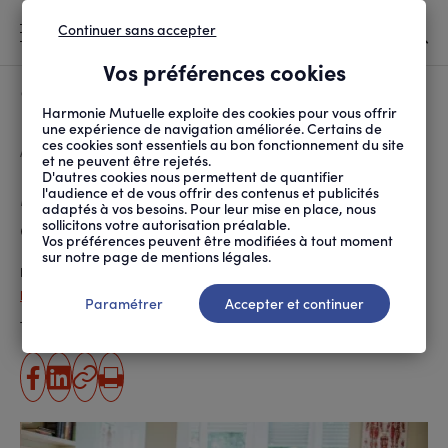
Continuer sans accepter
MENU
Vos préférences cookies
Canicule
À LA UNE
Harmonie Mutuelle exploite des cookies pour vous offrir
une expérience de navigation améliorée. Certains de
ces cookies sont essentiels au bon fonctionnement du site
FIL
ACCUEIL
SANTÉ ET SOINS
ACCÈS AUX SOINS
MÉDECIN DE GARDE : C...
D'ARIANE
et ne peuvent être rejetés.
D'autres cookies nous permettent de quantifier
Médecin de garde : comment
l'audience et de vous offrir des contenus et publicités
adaptés à vos besoins. Pour leur mise en place, nous
améliorer l’accès aux soins ?
sollicitons votre autorisation préalable.
Vos préférences peuvent être modifiées à tout moment
sur notre page de mentions légales.
Publié le
29.01.2021
Paola Da Silva
Paramétrer
Accepter et continuer
Temps de lecture estimé
5 minute(s)
partager
partager
Copier
Imprimer
sur
sur
l'URL
facebook
linkedin