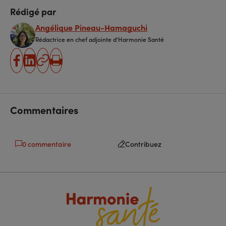
Rédigé par
Angélique Pineau-Hamaguchi
Rédactrice en chef adjointe d’Harmonie Santé
partager
partager
Copier
Imprimer
sur
sur
l'URL
facebook
linkedin
Commentaires
0 commentaire
Contribuez