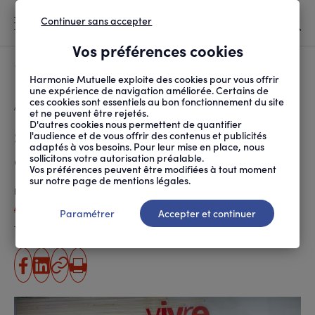
Continuer sans accepter
MENU
Vos préférences cookies
Canicule
À LA UNE
Harmonie Mutuelle exploite des cookies pour vous offrir
une expérience de navigation améliorée. Certains de
ces cookies sont essentiels au bon fonctionnement du site
FIL
ACCUEIL
SANTÉ ET SOINS
ACCÈS AUX SOINS
SANTÉ : COMMENT REND...
D'ARIANE
et ne peuvent être rejetés.
D'autres cookies nous permettent de quantifier
Santé : comment rendre l’accès
l'audience et de vous offrir des contenus et publicités
adaptés à vos besoins. Pour leur mise en place, nous
aux soins plus égalitaire ?
sollicitons votre autorisation préalable.
Vos préférences peuvent être modifiées à tout moment
sur notre page de mentions légales.
Publié le
22.01.2019
Angélique Pineau-Hamaguchi
Paramétrer
Accepter et continuer
Temps de lecture estimé
8 minute(s)
partager
partager
Copier
Imprimer
sur
sur
l'URL
facebook
linkedin