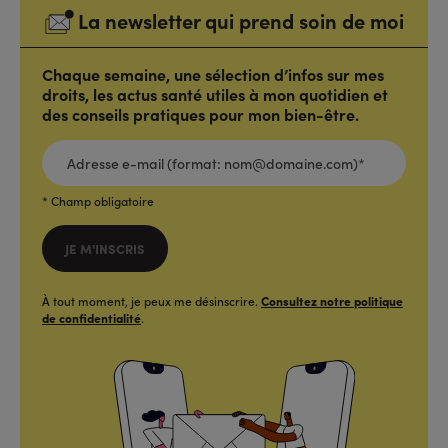
La newsletter qui prend soin de moi
Chaque semaine, une sélection d’infos sur mes
droits, les actus santé utiles à mon quotidien et
des conseils pratiques pour mon bien-être.
ADRESSE
E-
MAIL
(FORMAT:
NOM@DOMAINE.COM)*
*
* Champ obligatoire
JE M'INSCRIS
À tout moment, je peux me désinscrire.
Consultez notre politique
de confidentialité
.