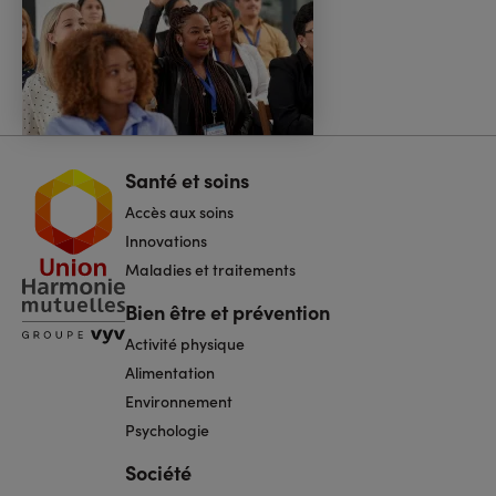
Santé et soins
Navigation
pied
Accès aux soins
de
page
Innovations
Maladies et traitements
Bien être et prévention
Activité physique
Alimentation
Environnement
Psychologie
Société