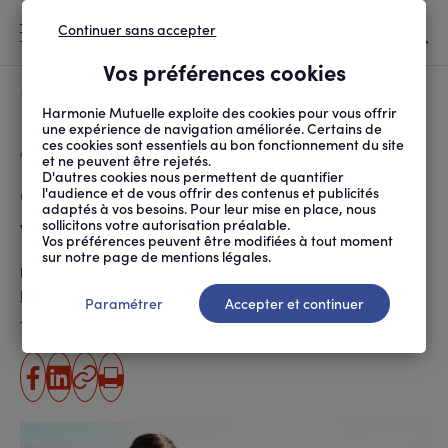
Continuer sans accepter
MENU
Vos préférences cookies
Canicule
À LA UNE
Harmonie Mutuelle exploite des cookies pour vous offrir
une expérience de navigation améliorée. Certains de
ces cookies sont essentiels au bon fonctionnement du site
FIL
ACCUEIL
SOCIÉTÉ
AU QUOTIDIEN
OLDYSSEY : UN MONDE ...
D'ARIANE
et ne peuvent être rejetés.
D'autres cookies nous permettent de quantifier
Oldyssey : un monde où les
l'audience et de vous offrir des contenus et publicités
adaptés à vos besoins. Pour leur mise en place, nous
vieux comptent
sollicitons votre autorisation préalable.
Vos préférences peuvent être modifiées à tout moment
sur notre page de mentions légales.
Publié le
14.08.2019
Patricia Guipponi
Paramétrer
Accepter et continuer
Temps de lecture estimé
4 minute(s)
partager
partager
Copier
Imprimer
sur
sur
l'URL
facebook
linkedin