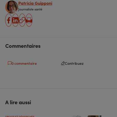
Patricia Guipponi
Journaliste santé
partager
partager
Copier
Imprimer
sur
sur
l'URL
facebook
linkedin
Commentaires
0 commentaire
Contribuez
A lire aussi
DROITS ET DÉMARCHES