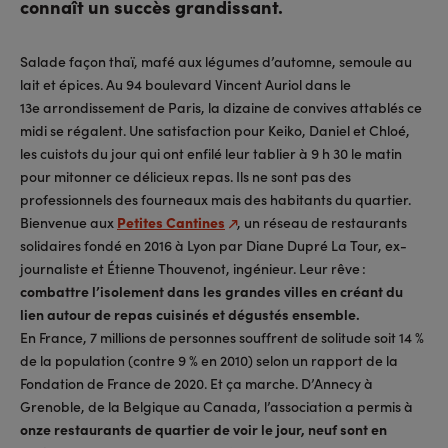
connaît un succès grandissant.
Salade façon thaï, mafé aux légumes d’automne, semoule au
lait et épices. Au 94 boulevard Vincent Auriol dans le
13e arrondissement de Paris, la dizaine de convives attablés ce
midi se régalent. Une satisfaction pour Keiko, Daniel et Chloé,
les cuistots du jour qui ont enfilé leur tablier à 9 h 30 le matin
pour mitonner ce délicieux repas. Ils ne sont pas des
professionnels des fourneaux mais des habitants du quartier.
Bienvenue aux
Petites Cantines
, un réseau de restaurants
solidaires fondé en 2016 à Lyon par Diane Dupré La Tour, ex-
journaliste et Étienne Thouvenot, ingénieur. Leur rêve :
combattre l’isolement dans les grandes villes en créant du
lien autour de repas cuisinés et dégustés ensemble.
En France, 7 millions de personnes souffrent de solitude soit 14 %
de la population (contre 9 % en 2010) selon un rapport de la
Fondation de France de 2020. Et ça marche. D’Annecy à
Grenoble, de la Belgique au Canada, l’association a permis à
onze restaurants de quartier de voir le jour, neuf sont en