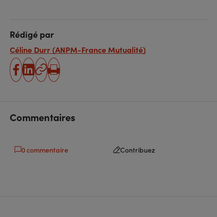
Rédigé par
Céline Durr (ANPM-France Mutualité)
partager
partager
Copier
Imprimer
sur
sur
l'URL
facebook
linkedin
Commentaires
0 commentaire
Contribuez