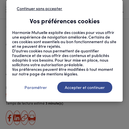
Continuer sans accepter
MENU
Vos préférences cookies
Canicule
À LA UNE
Harmonie Mutuelle exploite des cookies pour vous offrir
une expérience de navigation améliorée. Certains de
ces cookies sont essentiels au bon fonctionnement du site
FIL
ACCUEIL
SOCIÉTÉ
INITIATIVES SOLIDAIRES
LES PETITES CANTINES...
D'ARIANE
et ne peuvent être rejetés.
D'autres cookies nous permettent de quantifier
Les Petites Cantines, des
l'audience et de vous offrir des contenus et publicités
adaptés à vos besoins. Pour leur mise en place, nous
restaurants solidaires pour
sollicitons votre autorisation préalable.
Vos préférences peuvent être modifiées à tout moment
vaincre la solitude
sur notre page de mentions légales.
Paramétrer
Accepter et continuer
Publié le
09.12.2022
Céline Durr (ANPM-France Mutualité)
Temps de lecture estimé
3 minute(s)
partager
partager
Copier
Imprimer