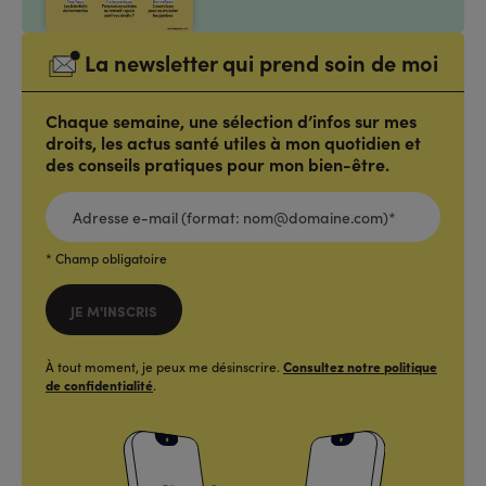
La newsletter qui prend soin de moi
Chaque semaine, une sélection d’infos sur mes
droits, les actus santé utiles à mon quotidien et
des conseils pratiques pour mon bien-être.
ADRESSE
E-
MAIL
(FORMAT:
NOM@DOMAINE.COM)*
*
* Champ obligatoire
JE M'INSCRIS
À tout moment, je peux me désinscrire.
Consultez notre politique
de confidentialité
.