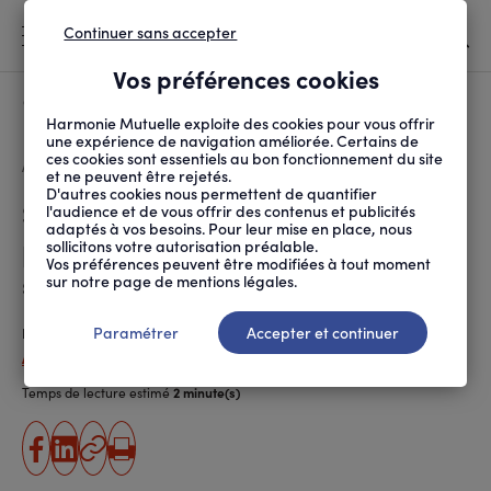
Continuer sans accepter
MENU
Vos préférences cookies
Canicule
À LA UNE
Harmonie Mutuelle exploite des cookies pour vous offrir
une expérience de navigation améliorée. Certains de
ces cookies sont essentiels au bon fonctionnement du site
FIL
ACCUEIL
SOCIÉTÉ
INITIATIVES SOLIDAIRES
SUPERMARCHÉS COOPÉRA...
D'ARIANE
et ne peuvent être rejetés.
D'autres cookies nous permettent de quantifier
Supermarchés coopératifs et
l'audience et de vous offrir des contenus et publicités
adaptés à vos besoins. Pour leur mise en place, nous
participatifs : quand les clients
sollicitons votre autorisation préalable.
Vos préférences peuvent être modifiées à tout moment
sont les patrons
sur notre page de mentions légales.
Paramétrer
Accepter et continuer
Publié le
18.10.2017
Angélique Pineau-Hamaguchi
Temps de lecture estimé
2 minute(s)
partager
partager
Copier
Imprimer