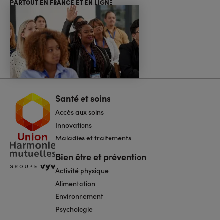
PARTOUT EN FRANCE ET EN LIGNE
Santé et soins
Navigation
pied
Accès aux soins
de
page
Innovations
Maladies et traitements
Bien être et prévention
Activité physique
Alimentation
Environnement
Psychologie