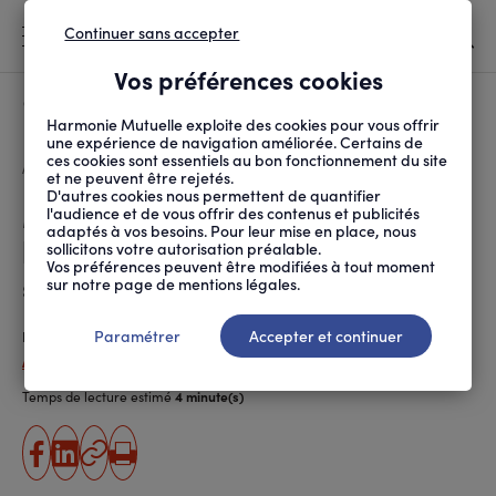
Continuer sans accepter
MENU
Vos préférences cookies
Canicule
À LA UNE
Harmonie Mutuelle exploite des cookies pour vous offrir
une expérience de navigation améliorée. Certains de
ces cookies sont essentiels au bon fonctionnement du site
FIL
ACCUEIL
PROTECTION SOCIALE
DROITS ET DÉMARCHES
MÉDIATION : COMMENT ...
D'ARIANE
et ne peuvent être rejetés.
D'autres cookies nous permettent de quantifier
Médiation : comment dénoncer
l'audience et de vous offrir des contenus et publicités
adaptés à vos besoins. Pour leur mise en place, nous
les mauvaises pratiques en
sollicitons votre autorisation préalable.
Vos préférences peuvent être modifiées à tout moment
santé ?
sur notre page de mentions légales.
Paramétrer
Accepter et continuer
Publié le
19.09.2013
, actualisé le
05.07.2019
Amélie Padioleau
Temps de lecture estimé
4 minute(s)
partager
partager
Copier
Imprimer