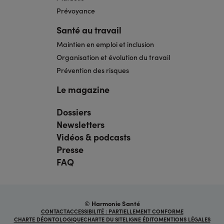
Prévoyance
Santé au travail
Maintien en emploi et inclusion
Organisation et évolution du travail
Prévention des risques
Le magazine
Dossiers
Navigation
pied
Newsletters
de
page
Vidéos & podcasts
bis
Presse
FAQ
© Harmonie Santé
Navigation
CONTACT
ACCESSIBILITÉ : PARTIELLEMENT CONFORME
sous
CHARTE DÉONTOLOGIQUE
CHARTE DU SITE
LIGNE ÉDITO
MENTIONS LÉGALES