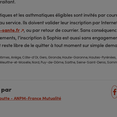
raitant.
iques et les asthmatiques éligibles sont invités par cour
au service. Ils doivent valider leur inscription par Internet
-sante.fr
, ou par retour de courrier. Sans conséquenc
ments, l’inscription à Sophia est aussi sans engagemen
t reste libre de le quitter à tout moment sur simple dem
itimes, Ariège, Côte-d’Or, Gers, Gironde, Haute-Garonne, Hautes-Pyrénées, Hé
e, Meurthe-et-Moselle, Nord, Puy-de-Dôme, Sarthe, Seine-Saint-Denis, Somm
 par
putte - ANPM-France Mutualité