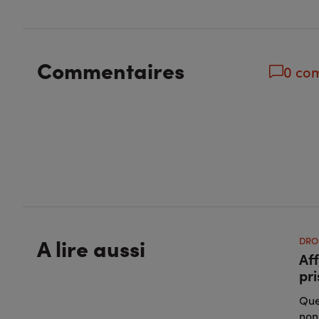
Commentaires
0 co
A lire aussi
DRO
Aff
pr
Que
non