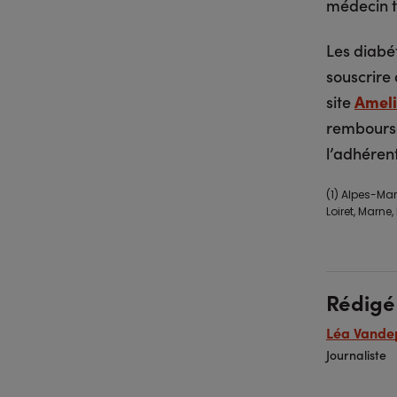
médecin t
Les diabét
souscrire 
site
Ameli
rembourse
l’adhéren
(1) Alpes-Mar
Loiret, Marn
Rédigé
Léa Vande
Journaliste