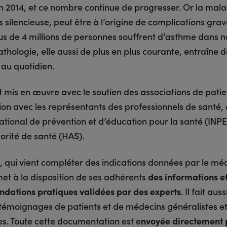
n 2014, et ce nombre continue de progresser. Or la mala
silencieuse, peut être à l’origine de complications grav
s de 4 millions de personnes souffrent d’asthme dans n
athologie, elle aussi de plus en plus courante, entraîne 
s au quotidien.
t mis en œuvre avec le soutien des associations de patie
ion avec les représentants des professionnels de santé,
 national de prévention et d’éducation pour la santé (INPE
orité de santé (HAS).
e, qui vient compléter des indications données par le mé
met à la disposition de ses adhérents
des informations e
ations pratiques validées par des experts
. Il fait aus
 témoignages de patients et de médecins généralistes e
es. Toute cette documentation est e
nvoyée directement 