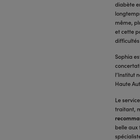
diabète e
longtemps 
même, plu
et cette p
difficulté
Sophia es
concertat
l’Institut
Haute Aut
Le servic
traitant, 
recommand
belle aux
spécialist