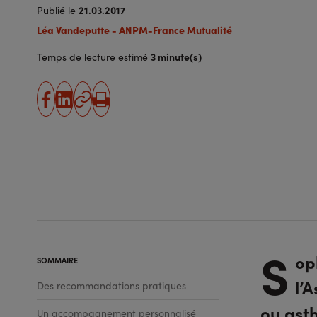
21.03.2017
Publié le
Léa Vandeputte - ANPM-France Mutualité
3 minute(s)
Temps de lecture estimé
partager
partager
Copier
Imprimer
sur
sur
l'URL
facebook
linkedin
S
op
SOMMAIRE
l’
Des recommandations pratiques
ou asth
Un accompagnement personnalisé