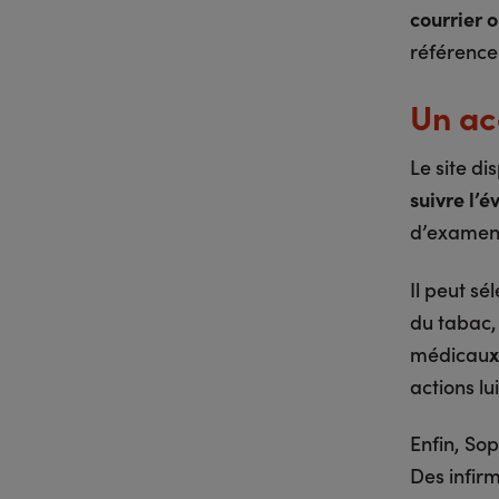
courrier 
référenc
Un ac
Le site d
suivre l’é
d’examens
Il peut sé
du tabac,
médicau
x
actions lu
Enfin, So
Des infirm