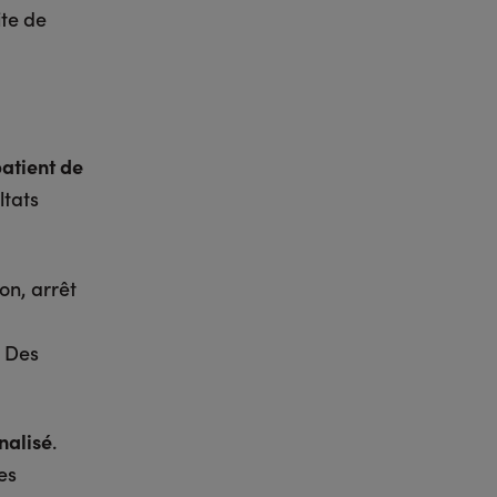
ite de
atient de
ltats
on, arrêt
. Des
nalisé
.
es