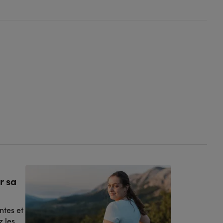
r sa
ntes et
z les