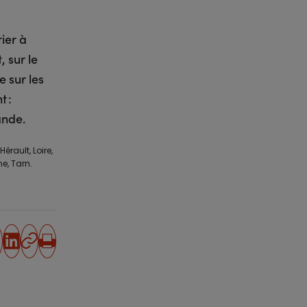
rier à
, sur le
e sur les
t :
ande.
rault, Loire,
e, Tarn.
partager
partager
Copier
Imprimer
sur
sur
l'URL
facebook
linkedin