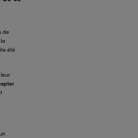
s de
 la
ite été
leur
dapter
t
 un