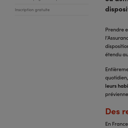
disposi
Inscription gratuite
Prendre e
l’Assuran
dispositi
étendu a
Entièrem
quotidien,
leurs hab
prévienne
Des r
En France,