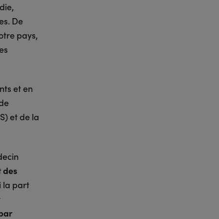
die,
es. De
otre pays,
des
nts et en
 de
S) et de la
decin
t des
si la part
t
par