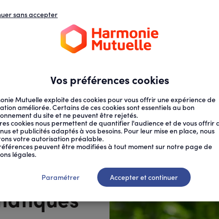
nuer sans accepter
N
D
s
d
ECTION SOCIALE
SANTÉ AU TRAVAIL
Vos préférences cookies
nie Mutuelle exploite des cookies pour vous offrir une expérience de
ation améliorée. Certains de ces cookies sont essentiels au bon
ionnement du site et ne peuvent être rejetés.
res cookies nous permettent de quantifier l'audience et de vous offrir 
nus et publicités adaptés à vos besoins. Pour leur mise en place, nous
citons votre autorisation préalable.
OMPAGNER...
références peuvent être modifiées à tout moment sur notre page de
ons légales.
er
Paramétrer
Accepter et continuer
matiques