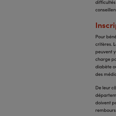
difficulté
conseillen
Inscri
Pour bénéf
critères.
L
peuvent y 
charge pa
diabète ou
des médic
De leur cô
départeme
doivent po
rembourse