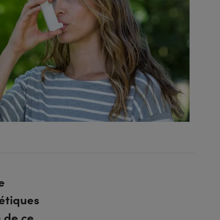
e
bétiques
s de ce