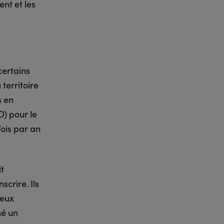
ent et les
certains
territoire
s en
) pour le
fois par an
it
crire. Ils
deux
né un