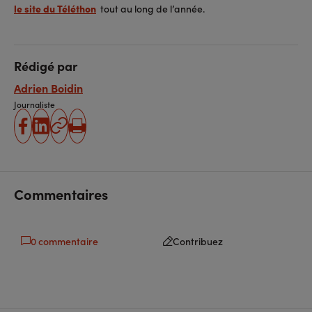
le site du Téléthon
tout au long de l’année.
Rédigé par
Adrien Boidin
Journaliste
partager
partager
Copier
Imprimer
sur
sur
l'URL
facebook
linkedin
Commentaires
0 commentaire
Contribuez