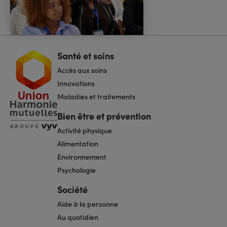
Santé et soins
Navigation
pied
Accès aux soins
de
page
Innovations
Maladies et traitements
Bien être et prévention
Activité physique
Alimentation
Environnement
Psychologie
Société
Aide à la personne
Au quotidien