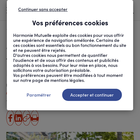
Continuer sans accepter
MENU
Vos préférences cookies
Canicule
À LA UNE
Harmonie Mutuelle exploite des cookies pour vous offrir
une expérience de navigation améliorée. Certains de
ces cookies sont essentiels au bon fonctionnement du site
FIL
ACCUEIL
SOCIÉTÉ
INITIATIVES SOLIDAIRES
TÉLÉTHON 2023 : UNE ...
D'ARIANE
et ne peuvent être rejetés.
D'autres cookies nous permettent de quantifier
Téléthon 2023 : Une édition
l'audience et de vous offrir des contenus et publicités
adaptés à vos besoins. Pour leur mise en place, nous
porteuse d’espoir
sollicitons votre autorisation préalable.
Vos préférences peuvent être modifiées à tout moment
sur notre page de mentions légales.
Publié le
08.12.2023
Adrien Boidin
Paramétrer
Accepter et continuer
Temps de lecture estimé
4 minute(s)
partager
partager
Copier
Imprimer
sur
sur
l'URL
facebook
linkedin