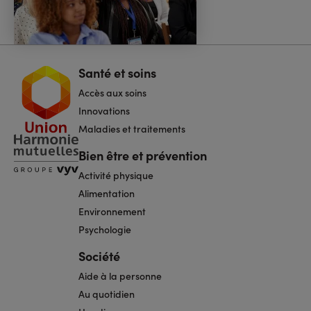
Santé et soins
Navigation
pied
Accès aux soins
de
page
Innovations
Maladies et traitements
Bien être et prévention
Activité physique
Alimentation
Environnement
Psychologie
Société
Aide à la personne
Au quotidien