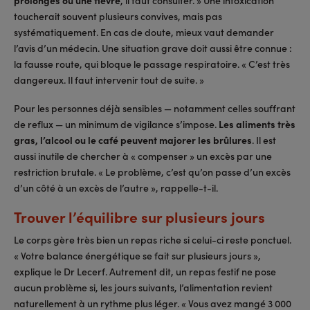
prolongés ou une fièvre
, il faut consulter. » Une intoxication
toucherait souvent plusieurs convives, mais pas
systématiquement. En cas de doute, mieux vaut demander
l’avis d’un médecin. Une situation grave doit aussi être connue :
la fausse route, qui bloque le passage respiratoire. « C’est très
dangereux. Il faut intervenir tout de suite. »
Pour les personnes déjà sensibles — notamment celles souffrant
de reflux — un minimum de vigilance s’impose.
Les aliments très
gras, l’alcool ou le café peuvent majorer les brûlures
. Il est
aussi inutile de chercher à « compenser » un excès par une
restriction brutale. « Le problème, c’est qu’on passe d’un excès
d’un côté à un excès de l’autre », rappelle-t-il.
Trouver l’équilibre sur plusieurs jours
Le corps gère très bien un repas riche si celui-ci reste ponctuel.
« Votre balance énergétique se fait sur plusieurs jours »,
explique le Dr Lecerf. Autrement dit, un repas festif ne pose
aucun problème si, les jours suivants, l’alimentation revient
naturellement à un rythme plus léger. « Vous avez mangé 3 000