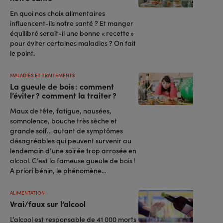
En quoi nos choix alimentaires
influencent-ils notre santé ? Et manger
équilibré serait-il une bonne « recette »
pour éviter certaines maladies ? On fait
le point.
MALADIES ET TRAITEMENTS
La gueule de bois : comment
l’éviter ? comment la traiter ?
Maux de tête, fatigue, nausées,
somnolence, bouche très sèche et
grande soif… autant de symptômes
désagréables qui peuvent survenir au
lendemain d’une soirée trop arrosée en
alcool. C’est la fameuse gueule de bois !
A priori bénin, le phénomène...
ALIMENTATION
Vrai/faux sur l’alcool
L’alcool est responsable de 41 000 morts