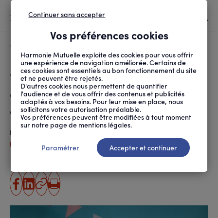
Continuer sans accepter
MENU
Vos préférences cookies
Canicule
À LA UNE
Harmonie Mutuelle exploite des cookies pour vous offrir
une expérience de navigation améliorée. Certains de
ces cookies sont essentiels au bon fonctionnement du site
FIL
ACCUEIL
PRÉVENTION SANTÉ ET ...
ALIMENTATION
COMMENT ÉVITER LES T...
D'ARIANE
et ne peuvent être rejetés.
D'autres cookies nous permettent de quantifier
Comment éviter les troubles
l'audience et de vous offrir des contenus et publicités
adaptés à vos besoins. Pour leur mise en place, nous
digestifs pendant les fêtes ?
sollicitons votre autorisation préalable.
Vos préférences peuvent être modifiées à tout moment
sur notre page de mentions légales.
Publié le
24.12.2025
Peggy Cardin-Changizi
Paramétrer
Accepter et continuer
Temps de lecture estimé
6 minute(s)
partager
partager
Copier
Imprimer
sur
sur
l'URL
facebook
linkedin