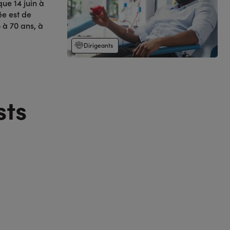
ue 14 juin à
ée est de
 à 70 ans, à
Dirigeants
sts