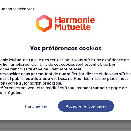
nuer sans accepter
N
D
s
d
ECTION SOCIALE
SANTÉ AU TRAVAIL
Vos préférences cookies
nie Mutuelle exploite des cookies pour vous offrir une expérience de
ation améliorée. Certains de ces cookies sont essentiels au bon
ionnement du site et ne peuvent être rejetés.
res cookies nous permettent de quantifier l'audience et de vous offrir 
nus et publicités adaptés à vos besoins. Pour leur mise en place, nous
citons votre autorisation préalable.
références peuvent être modifiées à tout moment sur notre page de
ons légales.
vail
Paramétrer
Accepter et continuer