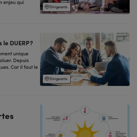
un enjeu qui
Dirigeants
s le DUERP ?
cument unique
oluer. Depuis
es. Car il faut le
Dirigeants
rtes