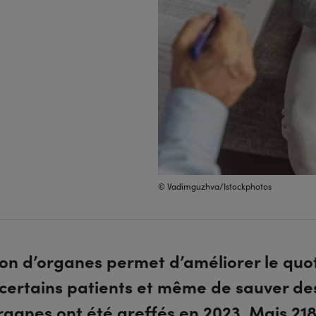
© Vadimguzhva/Istockphotos
on d’organes permet d’améliorer le quo
certains patients et même de sauver des
rganes ont été greffés en 2023. Mais 21