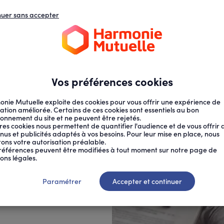
nuer sans accepter
N
D
s
d
ECTION SOCIALE
SANTÉ AU TRAVAIL
Vos préférences cookies
nie Mutuelle exploite des cookies pour vous offrir une expérience de
ation améliorée. Certains de ces cookies sont essentiels au bon
ionnement du site et ne peuvent être rejetés.
res cookies nous permettent de quantifier l'audience et de vous offrir 
nus et publicités adaptés à vos besoins. Pour leur mise en place, nous
citons votre autorisation préalable.
.
références peuvent être modifiées à tout moment sur notre page de
ons légales.
 on en
Paramétrer
Accepter et continuer