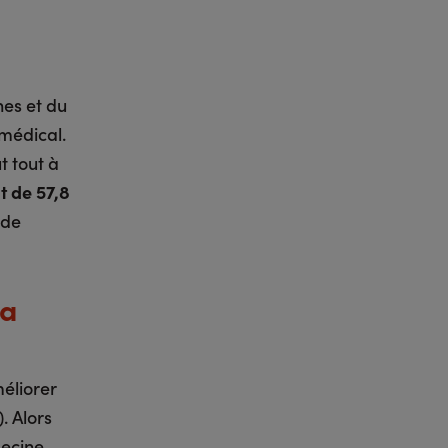
nes et du
 médical.
t tout à
t de 57,8
 de
la
éliorer
. Alors
decine