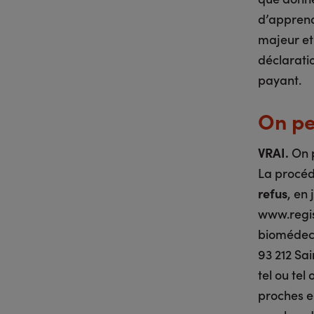
d’apprendr
majeur et 
déclarati
payant.
On pe
VRAI.
On p
La procédu
refus
, en
www.regis
biomédeci
93 212 Sa
tel ou tel
proches en