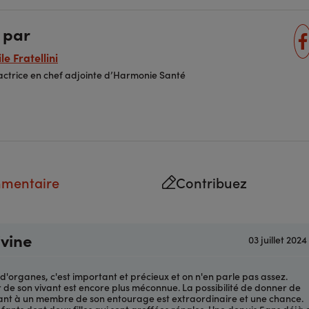
 par
le Fratellini
ctrice en chef adjointe d’Harmonie Santé
mmentaire
Contribuez
ivine
03 juillet 202
d'organes, c'est important et précieux et on n'en parle pas assez.
de son vivant est encore plus méconnue. La possibilité de donner de
vant à un membre de son entourage est extraordinaire et une chance.
enfants dont deux filles qui sont greffées rénales. Une depuis 5ans déjà 