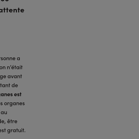
'attente
rsonne a
on n’était
age avant
rtant de
ganes est
nos organes
 au
e, être
st gratuit.