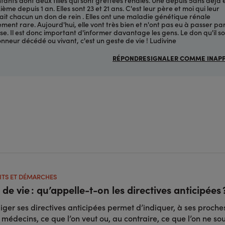
ième depuis 1 an. Elles sont 23 et 21 ans. C'est leur père et moi qui leur
ait chacun un don de rein . Elles ont une maladie génétique rénale
ement rare. Aujourd'hui, elle vont très bien et n'ont pas eu à passer pa
yse. Il est donc important d'informer davantage les gens. Le don qu'il so
nneur décédé ou vivant, c'est un geste de vie ! Ludivine
RÉPONDRE
SIGNALER COMME INAP
ITS ET DÉMARCHES
 de vie : qu’appelle-t-on les directives anticipées 
iger ses directives anticipées permet d’indiquer, à ses proche
 médecins, ce que l’on veut ou, au contraire, ce que l’on ne so