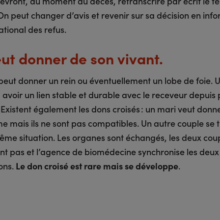
evront, au moment du décès, retranscrire par écrit le 
On peut changer d’avis et revenir sur sa décision en info
ational des refus.
ut donner de son vivant.
eut donner un rein ou éventuellement un lobe de foie. 
: avoir un lien stable et durable avec le receveur depuis 
Existent également les dons croisés : un mari veut donne
e mais ils ne sont pas compatibles. Un autre couple se 
ême situation. Les organes sont échangés, les deux coup
nt pas et l’agence de biomédecine synchronise les deux
ons.
Le don croisé est rare mais se développe
.