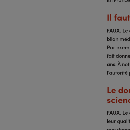
Il fa
FAUX.
Le 
bilan médi
Par exemp
fait donne
ans
. À no
l’autorité
Le do
scien
FAUX.
Le 
leur quali
que donne