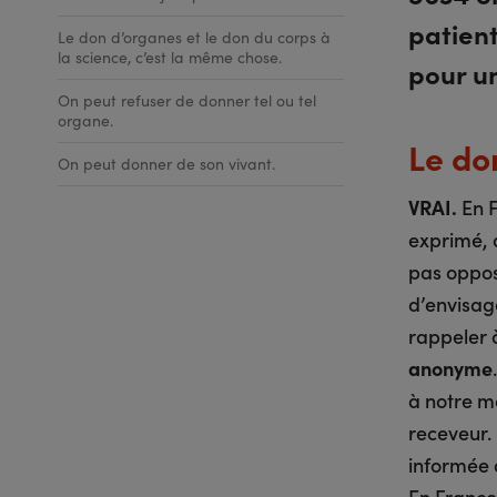
patient
Le don d’organes et le don du corps à
la science, c’est la même chose.
pour un
On peut refuser de donner tel ou tel
organe.
Le do
On peut donner de son vivant.
VRAI.
En F
exprimé, d
pas oppos
d’envisag
rappeler 
anonyme
à notre m
receveur.
informée d
En France