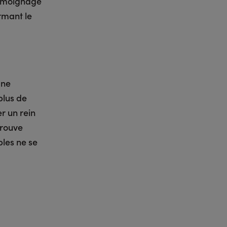
témoignage
rmant le
Une
plus de
r un rein
trouve
les ne se