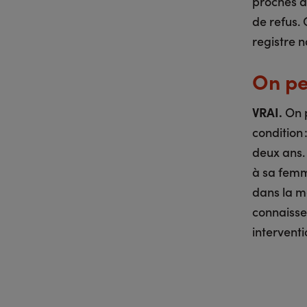
proches d
de refus. 
registre n
On pe
VRAI.
On p
condition 
deux ans. 
à sa femm
dans la m
connaisse
interventi