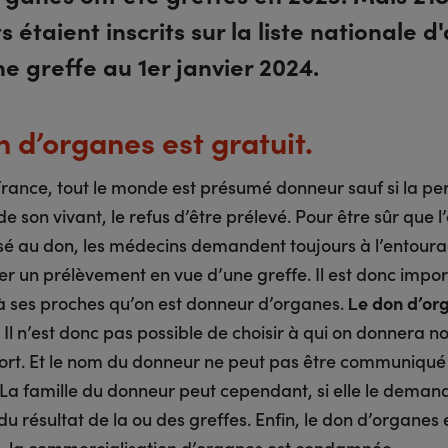
s étaient inscrits sur la liste nationale d
e greffe au 1er janvier 2024.
n d’organes est gratuit.
rance, tout le monde est présumé donneur sauf si la pe
e son vivant, le refus d’être prélevé. Pour être sûr que l’
é au don, les médecins demandent toujours à l’entour
er un prélèvement en vue d’une greffe. Il est donc impo
à ses proches qu’on est donneur d’organes.
e don d’or
L
. Il n’est donc pas possible de choisir à qui on donnera 
ort. Et le nom du donneur ne peut pas être communiqué
 La famille du donneur peut cependant, si elle le demand
u résultat de la ou des greffes. Enfin, le don d’organes e
, la commercialisation d’organes est condamnée.