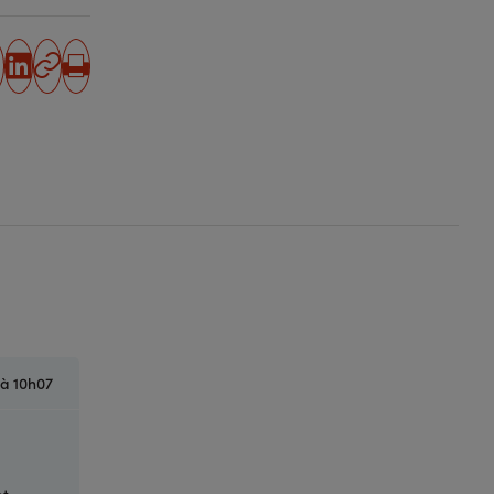
partager
partager
Copier
Imprimer
sur
sur
l'URL
facebook
linkedin
4 à 10h07
et