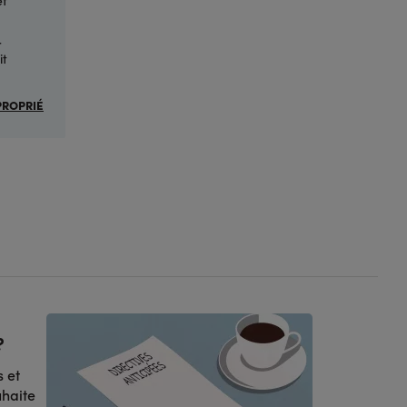
r
it
PROPRIÉ
?
s et
uhaite