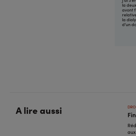
la deux
avont f
relativ
la dial
d'un do
A lire aussi
DRO
Fin
Réd
aux