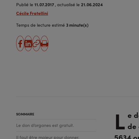
11.07.2017
21.06.2024
Publié le
, actualisé le
Cécile Fratellini
3 minute(s)
Temps de lecture estimé
partager
partager
Copier
Imprimer
sur
sur
l'URL
facebook
linkedin
L
e d
SOMMAIRE
de 
Le don d’organes est gratuit.
5634 o
Il faut être majeur pour donner.