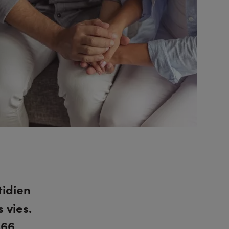
tidien
 vies.
866