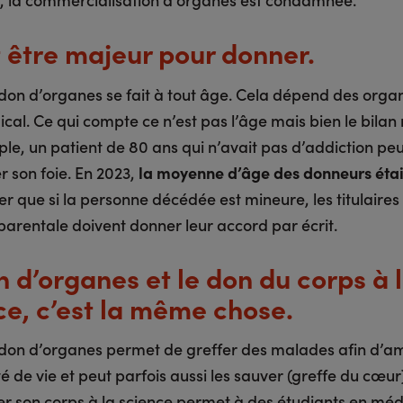
ut être majeur pour donner.
don d’organes se fait à tout âge. Cela dépend des orga
cal. Ce qui compte ce n’est pas l’âge mais bien le bilan
le, un patient de 80 ans qui n’avait pas d’addiction peu
r son foie. En 2023,
la moyenne d’âge des donneurs étai
ter que si la personne décédée est mineure, les titulaires
 parentale doivent donner leur accord par écrit.
n d’organes et le don du corps à 
ce, c’est la même chose.
don d’organes permet de greffer des malades afin d’am
té de vie et peut parfois aussi les sauver (greffe du cœur)
r son corps à la science permet à des étudiants en mé