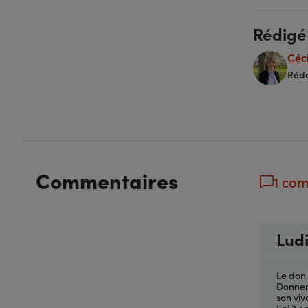
Rédigé
Céci
Réda
Commentaires
1 co
Lud
Le don 
Donner 
son vi
J'ai 3 