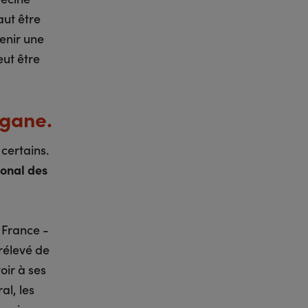
aut être
venir une
eut être
rgane.
certains.
ional des
 France -
rélevé de
oir à ses
al, les