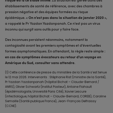
risque est à ce stade infime
. La situation est gérée dans des
établissements de santé de référence, avec des chambres à
pression négative et des équipes formées au risque
épidémique. «
On n'est pas dans la situation de janvier 2020
»,
a rappelé le Pr Yazdan Yazdanpanah. Ce n'est pas un virus
inconnu qui surgit sans outils pour y faire face.
Des inconnues persistent néanmoins, notamment la
contagiosité avant les premiers symptômes et d'éventuelles
formes asymptomatiques. En attendant, la règle reste simple :
en cas de symptômes évocateurs au retour d'un voyage en
Amérique du Sud, consulter sans attendre
.
(1) Cette conférence de presse du ministère de la Santé s’est tenue
le 12 mai 2026. Intervenants : Stéphanie Rist (ministre de la Santé),
Pr Yazdan Yazdanpanah (hôpital Bichat – Claude-Bernard /
ANRS), Olivier Schwartz (Institut Pasteur), Antoine Flahault
(épidémiologiste, Université Paris Cité), Xavier Lescure
(infectiologue, hôpital Bichat – Claude-Bernard, COREB), Caroline
Semaille (Santé publique France), Jean-François Delfraissy
(CCNE).