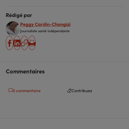
Rédigé par
Peggy Cardin-Changizi
Journaliste santé indépendante
partager
partager
Copier
Imprimer
sur
sur
l'URL
facebook
linkedin
Commentaires
0 commentaire
Contribuez