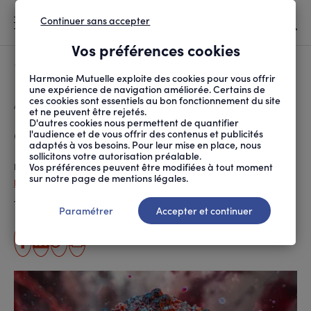
Continuer sans accepter
MENU
Vos préférences cookies
Canicule
À LA UNE
Harmonie Mutuelle exploite des cookies pour vous offrir
une expérience de navigation améliorée. Certains de
ces cookies sont essentiels au bon fonctionnement du site
FIL
ACCUEIL
SANTÉ ET SOINS
MALADIES ET TRAITEMENTS
CE QUE L’ON SAIT SUR...
D'ARIANE
et ne peuvent être rejetés.
D'autres cookies nous permettent de quantifier
Ce que l’on sait sur l’hantavirus
l'audience et de vous offrir des contenus et publicités
adaptés à vos besoins. Pour leur mise en place, nous
sollicitons votre autorisation préalable.
Vos préférences peuvent être modifiées à tout moment
Publié le
13.05.2026
sur notre page de mentions légales.
Peggy Cardin-Changizi
Temps de lecture estimé
5 minute(s)
Paramétrer
Accepter et continuer
partager
partager
Copier
Imprimer
sur
sur
l'URL
facebook
linkedin