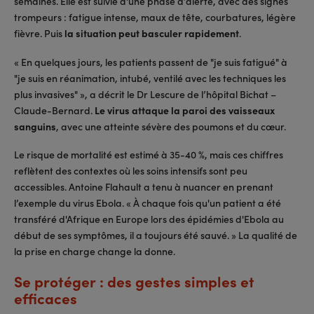
semaines. Elle est suivie d'une phase d’alerte, avec des signes
trompeurs : fatigue intense, maux de tête, courbatures, légère
fièvre. Puis
la situation peut basculer rapidement
.
« En quelques jours, les patients passent de "je suis fatigué" à
"je suis en réanimation, intubé, ventilé avec les techniques les
plus invasives" », a décrit le Dr Lescure de l’hôpital Bichat –
Claude-Bernard.
Le virus attaque la paroi des vaisseaux
sanguins
, avec une atteinte sévère des poumons et du cœur.
Le risque de mortalité est estimé à 35-40 %, mais ces chiffres
reflètent des contextes où les soins intensifs sont peu
accessibles. Antoine Flahault a tenu à nuancer en prenant
l’exemple du virus Ebola. « À chaque fois qu'un patient a été
transféré d'Afrique en Europe lors des épidémies d'Ebola au
début de ses symptômes, il a toujours été sauvé. » La qualité de
la prise en charge change la donne.
Se protéger : des gestes simples et
efficaces