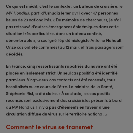
Ce qui est inédit, c'est le contexte : un bateau de croisière
, le
, parti d'Ushuaïa le 1er avril avec 147 personnes
MV Hondius
issues de 23 nationalités. « De mémoire de chercheurs, je n'ai
pas retrouvé d'autres émergences épidémiques dans cette
situation très particulière, dans un bateau confiné,
dénombrable », a souligné l'épidémiologiste Antoine Flahault.
Onze cas ont été confirmés (au 12 mai), et trois passagers sont
décédés.
En France, cinq ressortissants rapatriés du navire ont été
placés en isolement strict
. Un seul cas positif a été identifié
parmi eux. Vingt-deux cas contacts ont été recensés, tous
hospitalisés ou en cours de l'être. La ministre de la Santé,
Stéphanie Rist, a été claire. « À ce stade, les cas positifs
recensés sont exclusivement des croisiéristes présents à bord
du MV Hondius. Il n'y a
pas d'éléments en faveur d'une
circulation diffuse du virus
sur le territoire national. »
Comment le virus se transmet