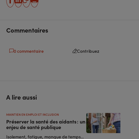
partager
partager
Copier
Imprimer
sur
sur
l'URL
facebook
linkedin
Commentaires
0 commentaire
Contribuez
A lire aussi
MAINTIEN EN EMPLOI ET INCLUSION
Préserver la santé des aidants : un
enjeu de santé publique
Isolement, fatigue, manque de temps…