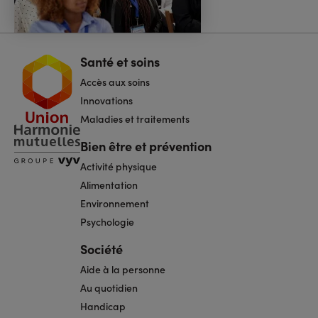
Santé et soins
Navigation
pied
Accès aux soins
de
page
Innovations
Maladies et traitements
Bien être et prévention
Activité physique
Alimentation
Environnement
Psychologie
Société
Aide à la personne
Au quotidien
Handicap