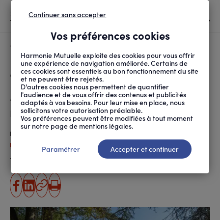
Continuer sans accepter
MENU
Vos préférences cookies
Canicule
À LA UNE
Harmonie Mutuelle exploite des cookies pour vous offrir
une expérience de navigation améliorée. Certains de
ces cookies sont essentiels au bon fonctionnement du site
FIL
ACCUEIL
SOCIÉTÉ
AIDE À LA PERSONNE
MAISON DE RÉPIT : OF...
D'ARIANE
et ne peuvent être rejetés.
D'autres cookies nous permettent de quantifier
Maison de répit : offrir du
l'audience et de vous offrir des contenus et publicités
adaptés à vos besoins. Pour leur mise en place, nous
repos aux aidants et aux aidés
sollicitons votre autorisation préalable.
Vos préférences peuvent être modifiées à tout moment
sur notre page de mentions légales.
Publié le
13.01.2020
, actualisé le
06.10.2025
Paola Da Silva
Paramétrer
Accepter et continuer
Temps de lecture estimé
5 minute(s)
partager
partager
Copier
Imprimer
sur
sur
l'URL
facebook
linkedin