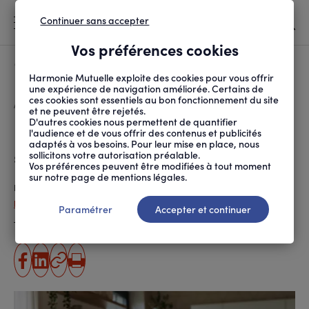
Continuer sans accepter
MENU
Vos préférences cookies
Canicule
À LA UNE
Harmonie Mutuelle exploite des cookies pour vous offrir
une expérience de navigation améliorée. Certains de
ces cookies sont essentiels au bon fonctionnement du site
FIL
ACCUEIL
SOCIÉTÉ
AU QUOTIDIEN
ILLECTRONISME : QUEL...
D'ARIANE
et ne peuvent être rejetés.
D'autres cookies nous permettent de quantifier
Illectronisme : quelles sont les
l'audience et de vous offrir des contenus et publicités
adaptés à vos besoins. Pour leur mise en place, nous
solutions pour le surmonter ?
sollicitons votre autorisation préalable.
Vos préférences peuvent être modifiées à tout moment
sur notre page de mentions légales.
Publié le
28.11.2025
Émilie Gilmer
Paramétrer
Accepter et continuer
Temps de lecture estimé
9 minute(s)
partager
partager
Copier
Imprimer
sur
sur
l'URL
facebook
linkedin