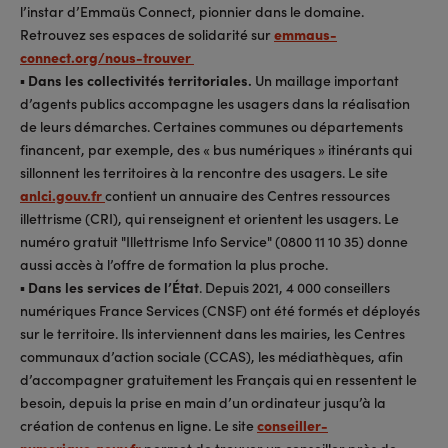
l’instar d’Emmaüs Connect, pionnier dans le domaine.
Retrouvez ses espaces de solidarité sur
emmaus-
connect.org/nous-trouver
▪
Dans les collectivités territoriales.
Un maillage important
d’agents publics accompagne les usagers dans la réalisation
de leurs démarches. Certaines communes ou départements
financent, par exemple, des « bus numériques » itinérants qui
sillonnent les territoires à la rencontre des usagers. Le site
anlci.gouv.fr
contient un annuaire des Centres ressources
illettrisme (CRI), qui renseignent et orientent les usagers. Le
numéro gratuit "Illettrisme Info Service" (0800 11 10 35) donne
aussi accès à l’offre de formation la plus proche.
▪
Dans les services de l’État
. Depuis 2021, 4 000 conseillers
numériques France Services (CNSF) ont été formés et déployés
sur le territoire. Ils interviennent dans les mairies, les Centres
communaux d’action sociale (CCAS), les médiathèques, afin
d’accompagner gratuitement les Français qui en ressentent le
besoin, depuis la prise en main d’un ordinateur jusqu’à la
création de contenus en ligne. Le site
conseiller-
numerique.gouv.fr
permet de trouver un conseiller près de