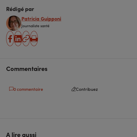
Rédigé par
Patricia Guipponi
Journaliste santé
partager
partager
Copier
Imprimer
sur
sur
l'URL
facebook
linkedin
Commentaires
0 commentaire
Contribuez
A lire aussi