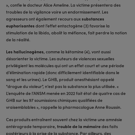
», confie le docteur Alice Ameline. La victime présentera des
troubles de la vigilance voire un endormissement. Les
agresseurs ont également recours aux
substances
euphorisantes
dont l’effet entactogène (3) favorise la
stimulation de la libido, abolit la méfiance, fait perdre la notion
de la réalité.
Les hallucinogènes
, comme la kétamine (4), vont aussi
désorienter la victime. Les auteurs de violences sexuelles
privilégient les molécules qui ont un effet court et une période
d’élimination rapide (donc difficilement identifiable dans le
sang et les urines). Le GHB, produit anesthésiant appelé
"drogue du violeur", n’est pas la substance la plus utilisée. «
L’enquête de l’ANSM menée en 2022 fait état de quatre cas de
GHB sur les 97 soumissions chimiques qualifiées de
vraisemblables », rappelle la pharmacologue Anne Roussin.
Ces produits entraînent souvent chez la victime une amnésie
antérograde temporaire,
trouble de la mémoire
des faits
postérieurs à la prise de la substance. Par ailleurs, des