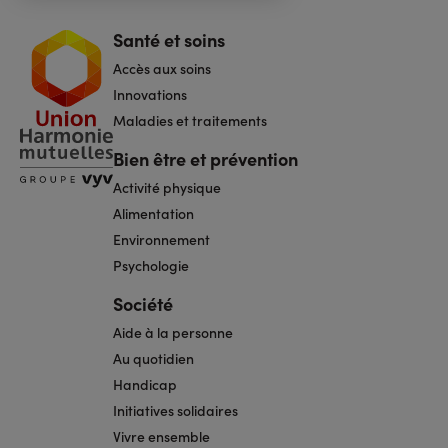
Santé et soins
Navigation
pied
Accès aux soins
de
page
Innovations
Maladies et traitements
Bien être et prévention
Activité physique
Alimentation
Environnement
Psychologie
Société
Aide à la personne
Au quotidien
Handicap
Initiatives solidaires
Vivre ensemble