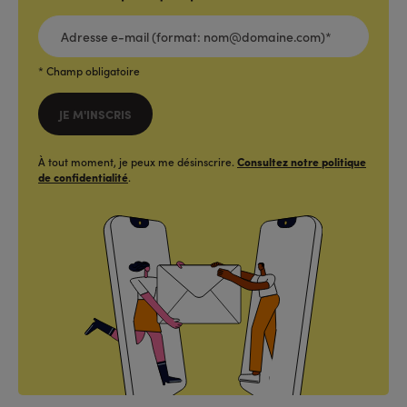
ADRESSE
E-
MAIL
(FORMAT:
NOM@DOMAINE.COM)*
*
* Champ obligatoire
JE M'INSCRIS
À tout moment, je peux me désinscrire.
Consultez notre politique
de confidentialité
.