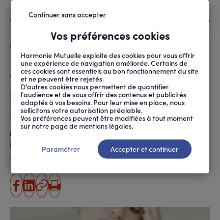
Continuer sans accepter
MENU
Vos préférences cookies
Canicule
À LA UNE
Harmonie Mutuelle exploite des cookies pour vous offrir
une expérience de navigation améliorée. Certains de
ces cookies sont essentiels au bon fonctionnement du site
FIL
ACCUEIL
SOCIÉTÉ
AU QUOTIDIEN
SOUMISSION CHIMIQUE ...
D'ARIANE
et ne peuvent être rejetés.
D'autres cookies nous permettent de quantifier
Soumission chimique : de quoi
l'audience et de vous offrir des contenus et publicités
adaptés à vos besoins. Pour leur mise en place, nous
parle-t-on ?
sollicitons votre autorisation préalable.
Vos préférences peuvent être modifiées à tout moment
sur notre page de mentions légales.
Publié le
25.11.2024
Patricia Guipponi
Paramétrer
Accepter et continuer
Temps de lecture estimé
8 minute(s)
partager
partager
Copier
Imprimer
sur
sur
l'URL
facebook
linkedin