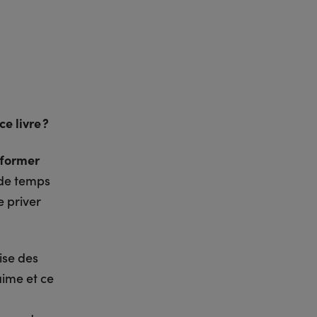
e livre ?
nformer
s de temps
e priver
ise des
aime et ce