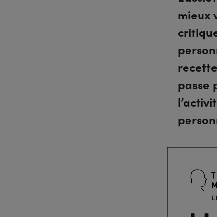
mieux v
critiq
personn
recett
passe p
l’activ
personn