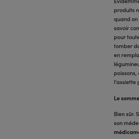
Évidemmen
produits n
quand on e
savoir co
pour toute
tomber dan
en remplaç
légumineu
poissons, 
l’assiett
Le sommei
Bien sûr. 
son médec
médicame