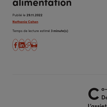
alimentation
29.11.2022
Publié le
Nathania Cahen
3 minute(s)
Temps de lecture estimé
partager
partager
Copier
Imprimer
sur
sur
l'URL
facebook
linkedin
C
o-
Da
L’assie