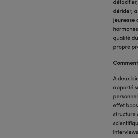
détoxifier
dérider, 
jeunesse 
hormones 
qualité du
propre p
Comment a
A deux bi
apporté sa
personnel 
effet boos
structure 
scientifiq
interview