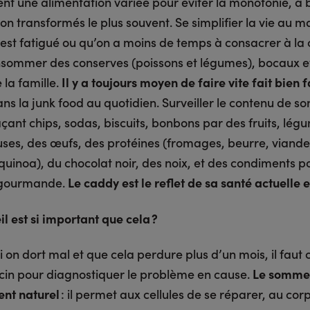
t une alimentation variée pour éviter la monotonie, à 
on transformés le plus souvent. Se simplifier la vie au
st fatigué ou qu’on a moins de temps à consacrer à la c
nsommer des conserves (poissons et légumes), bocaux e
 la famille.
Il y a toujours moyen de faire vite fait bien f
s la junk food au quotidien. Surveiller le contenu de s
ant chips, sodas, biscuits, bonbons par des fruits, légu
ses, des œufs, des protéines (fromages, beurre, viande
quinoa), du chocolat noir, des noix, et des condiments p
e gourmande.
Le caddy est le reflet de sa santé actuelle e
l est si important que cela ?
Si on dort mal et que cela perdure plus d’un mois, il faut 
in pour diagnostiquer le problème en cause.
Le sommei
nt naturel
: il permet aux cellules de se réparer, au cor