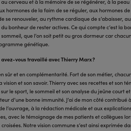
, au cerveau et à la mémoire de se régénérer, à la peau
aux hormones de la faim de se réguler, aux hormones de 
de se renouveler, au rythme cardiaque de s’abaisser, au
du bonheur de rester actives. Ce qui compte c’est la b
 sommeil, que l’on soit petit ou gros dormeur car chacu
rogramme génétique.
vez-vous travaillé avec Thierry Marx ?
en sûr et en complémentarité. Fort de son métier, chacu
 vision et son savoir. Thierry avec ses recettes et son 
sur le sport, le sommeil et son analyse du jeûne court et
teur d’une bonne immunité. J’ai de mon côté contribué à
de l’ouvrage, à la rédaction médicale et aux explication
ues, avec le témoignage de mes patients et collègues lor
s croisées. Notre vision commune s’est ainsi exprimée d