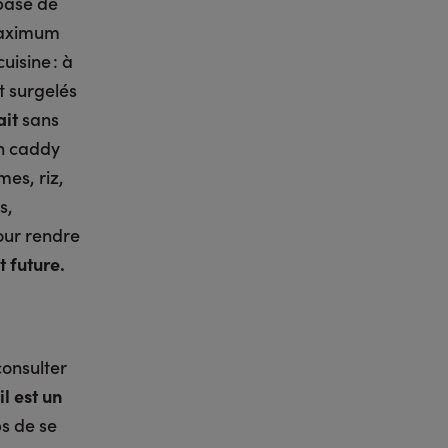
base de
 maximum
uisine : à
t surgelés
ait
sans
on caddy
mes, riz,
s,
our rendre
t future.
consulter
l est un
ps de se