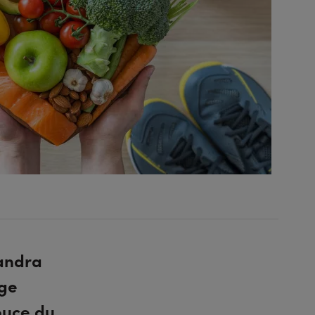
xandra
age
ouce du