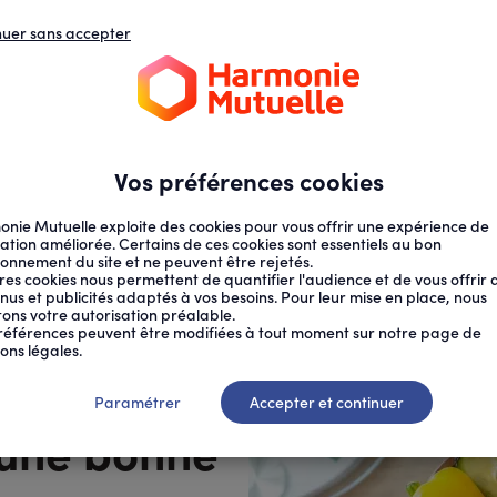
nuer sans accepter
N
D
s
d
ECTION SOCIALE
SANTÉ AU TRAVAIL
Vos préférences cookies
nie Mutuelle exploite des cookies pour vous offrir une expérience de
ation améliorée. Certains de ces cookies sont essentiels au bon
ionnement du site et ne peuvent être rejetés.
res cookies nous permettent de quantifier l'audience et de vous offrir 
nus et publicités adaptés à vos besoins. Pour leur mise en place, nous
citons votre autorisation préalable.
...
références peuvent être modifiées à tout moment sur notre page de
ons légales.
santé »
Paramétrer
Accepter et continuer
d’une bonne