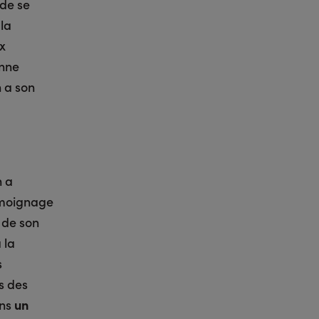
 de se
la
x
onne
n a son
n a
témoignage
 de son
 la
s
s des
ans
un