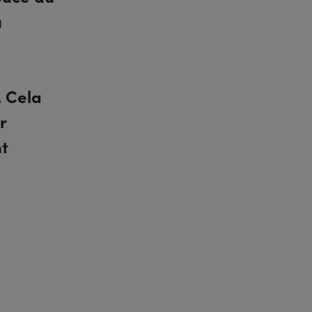
u
. Cela
r
nt