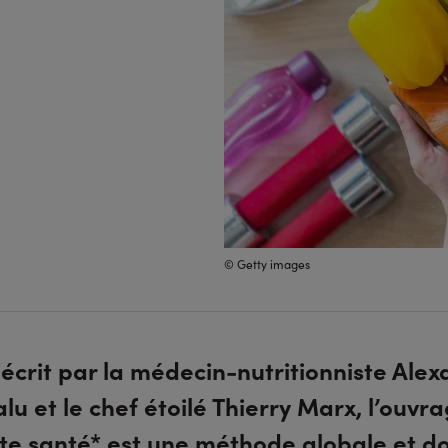
© Getty images
écrit par la médecin-nutritionniste Ale
lu et le chef étoilé Thierry Marx, l’ouvr
tte santé* est une méthode globale et d