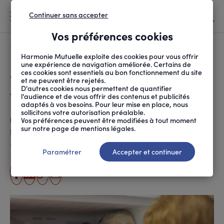
Continuer sans accepter
MENU
Vos préférences cookies
Canicule
À LA UNE
Harmonie Mutuelle exploite des cookies pour vous offrir
une expérience de navigation améliorée. Certains de
ces cookies sont essentiels au bon fonctionnement du site
FIL
ACCUEIL
PRÉVENTION SANTÉ ET ...
ALIMENTATION
VRAI/FAUX SUR LA CON...
D'ARIANE
et ne peuvent être rejetés.
D'autres cookies nous permettent de quantifier
Vrai/faux sur la congélation
l'audience et de vous offrir des contenus et publicités
adaptés à vos besoins. Pour leur mise en place, nous
sollicitons votre autorisation préalable.
Vos préférences peuvent être modifiées à tout moment
Publié le
05.04.2024
, actualisé le
09.10.2024
sur notre page de mentions légales.
Sandrine Letellier
Temps de lecture estimé
7 minute(s)
Paramétrer
Accepter et continuer
partager
partager
Copier
Imprimer
sur
sur
l'URL
facebook
linkedin