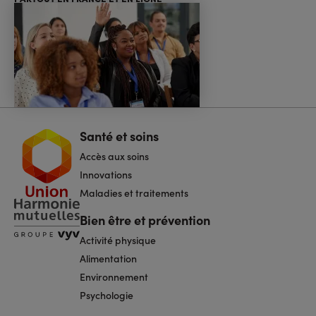
Santé et soins
Navigation
pied
Accès aux soins
de
page
Innovations
Maladies et traitements
Bien être et prévention
Activité physique
Alimentation
Environnement
Psychologie