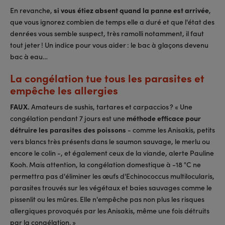
En revanche,
si vous étiez absent quand la panne est arrivée
,
que vous ignorez combien de temps elle a duré et que l'état des
denrées vous semble suspect, très ramolli notamment, il faut
tout jeter ! Un indice pour vous aider : le bac à glaçons devenu
bac à eau…
La congélation tue tous les parasites et
empêche les allergies
FAUX.
Amateurs de sushis, tartares et carpaccios ? « Une
congélation pendant 7 jours est une
méthode efficace pour
détruire les parasites des poissons
- comme les Anisakis, petits
vers blancs très présents dans le saumon sauvage, le merlu ou
encore le colin -, et également ceux de la viande, alerte Pauline
Kooh. Mais attention, la congélation domestique à -18 °C ne
permettra pas d'éliminer les œufs d'Echinococcus multilocularis,
parasites trouvés sur les végétaux et baies sauvages comme le
pissenlit ou les mûres. Elle n'empêche pas non plus les risques
allergiques provoqués par les Anisakis, même une fois détruits
par la congélation. »