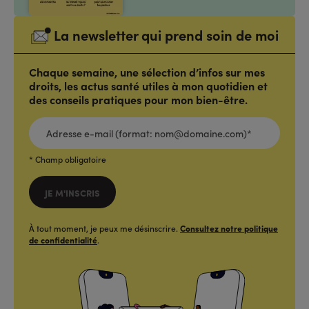
La newsletter qui prend soin de moi
Chaque semaine, une sélection d’infos sur mes
droits, les actus santé utiles à mon quotidien et
des conseils pratiques pour mon bien-être.
ADRESSE
E-
MAIL
(FORMAT:
NOM@DOMAINE.COM)*
*
* Champ obligatoire
JE M'INSCRIS
À tout moment, je peux me désinscrire.
Consultez notre politique
de confidentialité
.