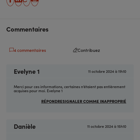
partager
partager
Copier
Imprimer
sur
sur
l'URL
facebook
linkedin
Commentaires
4 commentaires
Contribuez
Evelyne 1
11 octobre 2024 à 11h10
Merci pour ces informations, certaines n’étaient pas entièrement
acquises pour moi. Evelyne 1
RÉPONDRE
SIGNALER COMME INAPPROPRIÉ
Danièle
11 octobre 2024 à 15h10