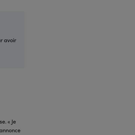
r avoir
e. « Je
e annonce