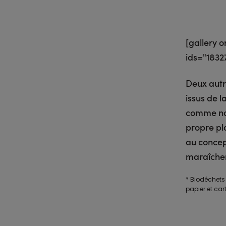
[gallery 
ids="1832
Deux autre
issus de l
comme nou
propre pl
au concept
maraîchers
* Biodéchets
papier et car