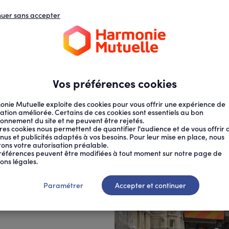
nuer sans accepter
N
D
s
d
ECTION SOCIALE
SANTÉ AU TRAVAIL
Vos préférences cookies
nie Mutuelle exploite des cookies pour vous offrir une expérience de
ation améliorée. Certains de ces cookies sont essentiels au bon
ionnement du site et ne peuvent être rejetés.
res cookies nous permettent de quantifier l'audience et de vous offrir 
nus et publicités adaptés à vos besoins. Pour leur mise en place, nous
citons votre autorisation préalable.
TAIRES...
références peuvent être modifiées à tout moment sur notre page de
ons légales.
 : une
Paramétrer
Accepter et continuer