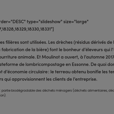
order="DESC" type="slideshow" size="large"
7,18328,18329,18330,18331"]
s filières sont utilisées. Les drèches (résidus dérivés de 
a fabrication de la bière) font le bonheur d’éleveurs qui l’
rriture animale. Et Moulinot a ouvert, à l’automne 2017
ateforme de lombricompostage en Essonne. De quoi don
 d’économie circulaire : le terreau obtenu bonifie les te
 qui approvisionnent les clients de l’entreprise.
 : partie biodégradable des déchets ménagers (déchets alimentaires, déch
ton).