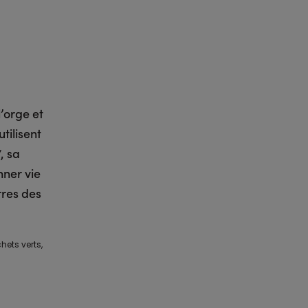
l’orge et
utilisent
, sa
ner vie
rres des
ets verts,