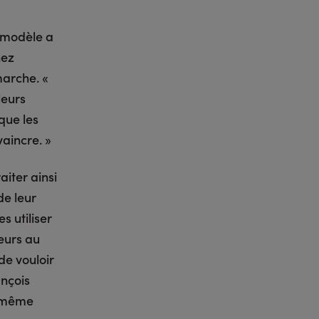
e modèle a
nez
marche. «
leurs
que les
aincre. »
aiter ainsi
de leur
s utiliser
seurs au
de vouloir
ançois
i-même