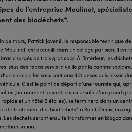
ipes de l’entreprise Moulinot, spécialist
ment des biodéchets*.
in de mars, Patrick Jovené, le responsable technique de
se Moulinot, est accueilli dans un collège parisien. Il en r
 bras chargés de trois gros sacs. À l’intérieur, les déchet
es issus des repas servis la veille par la cantine scolaire
e d’un camion, les sacs sont aussitôt pesés puis hissés da
éhicule. C’est le point de départ d’une tournée qui, apr
 haltes (notamment devant la succursale d’un grand gr
 rapide et un hôtel 5 étoiles), se terminera dans un cent
 et de traitement des biodéchets* à Saint-Denis, en rég
e. Les déchets seront ensuite transformés en biogaz dan
 méthanisation.