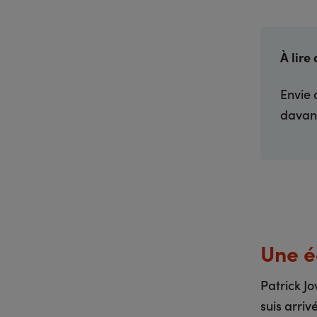
À lire 
Envie 
davant
Une é
Patrick Jo
suis arriv