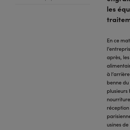
les équ
traite
En ce mat
l’entrepri
après, les
alimentair
à l’arrièr
benne du v
plusieurs
nourriture
réception
parisienn
usines de