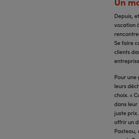
Un mo
Depuis, et
vocation 
rencontre
Se faire c
clients da
entrepris
Pour une g
leurs déc
choix. « C
dans leur 
juste pri
offrir un
Pasteau, 