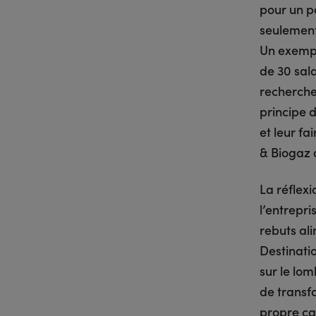
pour un po
seulement
Un exempl
de 30 sala
recherche
principe d
et leur f
& Biogaz d
La réflex
l’entrepri
rebuts al
Destinatio
sur le lom
de transf
propre cav