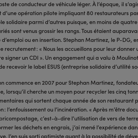
ste de conducteur de véhicule léger. À l’époque, il s’agi
 d’une opération pilote impliquant 80 restaurateurs pari
e solidaire parmi d’autres puisque, en moins de quatre 
riés sont venus grossir les rangs. Tous étaient auparava
 d’emploi ou en insertion. Stephan Martinez, le P-DG, en
e recrutement : « Nous les accueillons pour leur donner 
aire signer un CDI ». Un engagement qui a valu à Moulin
e recevoir le label ESUS (entreprise solidaire d’utilité so
ion commence en 2007 pour Stephan Martinez, fondate
se, lorsqu’il cherche un moyen pour recycler les cinq ton
imentaires qui sortent chaque année de son restaurant p
n : l’enfouissement ou l’incinération. « Après m’être do
bricompostage, c’est-à-dire l’utilisation de vers de terr
ormer les déchets en engrais, j’ai mené l’expérience da
e. J’en suis sorti optimiste quant à la possibilité de dév