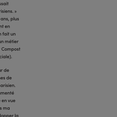
ssait
siens. »
ans, plus
nt en
 fait un
un métier
ot Compost
ciale).
ur de
nes de
arisien.
cumenté
e en vue
ns ma
elopper la