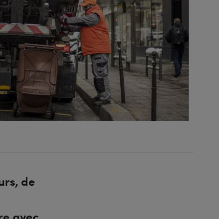
urs, de
re avec