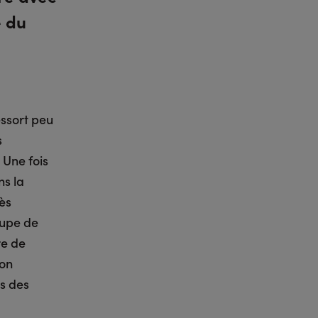
e du
essort peu
s
. Une fois
ns la
ès
oupe de
re de
ion
s des