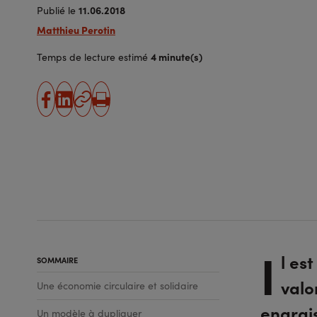
11.06.2018
Publié le
Matthieu Perotin
4 minute(s)
Temps de lecture estimé
partager
partager
Copier
Imprimer
sur
sur
l'URL
facebook
linkedin
I
l es
SOMMAIRE
valo
Une économie circulaire et solidaire
engrai
Un modèle à dupliquer