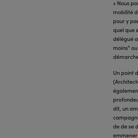
« Nous po
mobilité d
pour y par
quel que s
délégué au
moins" ou 
démarche 
Un point 
(Architec
également
profondeur
dit, un am
campagnes,
de de se d
emmener s