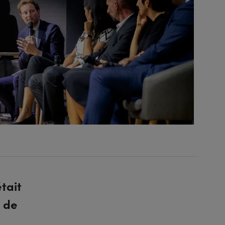
était
é de