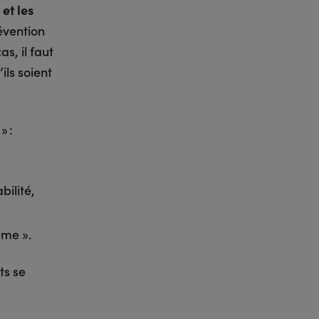
et les
évention
s, il faut
ils soient
» :
bilité,
ême ».
ts se