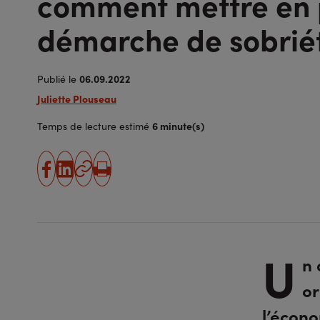
comment mettre en 
démarche de sobriét
06.09.2022
Publié le
Juliette Plouseau
6 minute(s)
Temps de lecture estimé
partager
partager
Copier
Imprimer
sur
sur
l'URL
facebook
linkedin
U
n 
or
l’écono