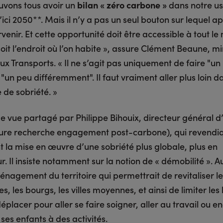
uvons tous avoir un
bilan « zéro carbone »
dans notre us
’ici 2050**. Mais il n’y a pas un seul bouton sur lequel 
venir. Et cette opportunité doit être accessible à tout l
oit l’endroit où l’on habite », assure Clément Beaune, mi
x Transports. « Il ne s’agit pas uniquement de faire "un
"un peu différemment". Il faut vraiment aller plus loin d
de sobriété. »
de vue partagé par Philippe Bihouix, directeur général d
ture recherche engagement post-carbone), qui revendi
 la mise en œuvre d’une sobriété plus globale, plus en
. Il insiste notamment sur la notion de « démobilité ». 
énagement du territoire qui permettrait de revitaliser l
 les bourgs, les villes moyennes, et ainsi de limiter les
éplacer pour aller se faire soigner, aller au travail ou e
es enfants à des activités.