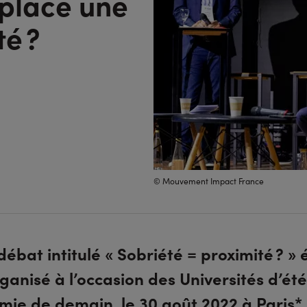
place une
é ?
© Mouvement Impact France
débat intitulé « Sobriété = proximité ? » 
ganisé à l’occasion des Universités d’ét
mie de demain, le 30 août 2022 à Paris*.