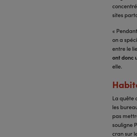
concentrés
sites part
« Pendant
on a spéci
entre le l
ont donc u
elle.
Habita
La quête d
les bureau
pas mettr
souligne P
cran sur l