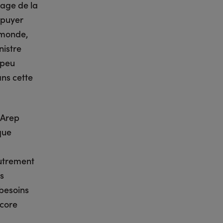
age de la
appuyer
e monde,
nistre
 peu
ans cette
’Arep
que
Autrement
es
 besoins
ncore