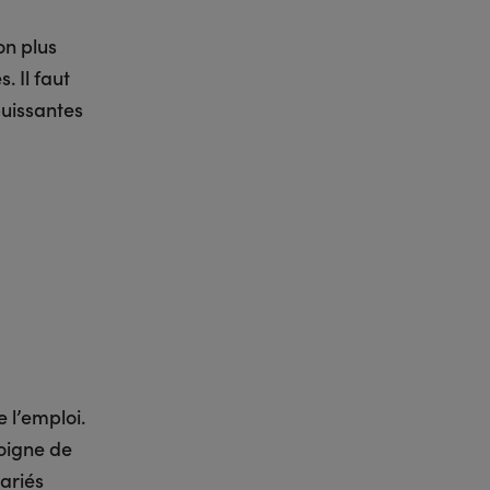
on plus
. Il faut
puissantes
e l’emploi.
oigne de
lariés