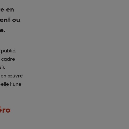
re en
ment ou
e.
 public.
e cadre
ais
e en œuvre
elle l’une
éro