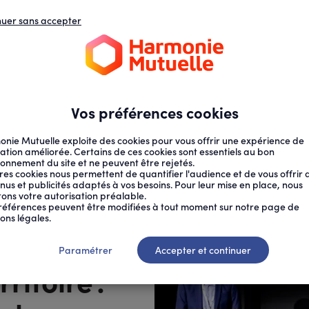
nuer sans accepter
N
D
s
d
ECTION SOCIALE
SANTÉ AU TRAVAIL
Vos préférences cookies
nie Mutuelle exploite des cookies pour vous offrir une expérience de
ation améliorée. Certains de ces cookies sont essentiels au bon
ionnement du site et ne peuvent être rejetés.
res cookies nous permettent de quantifier l'audience et de vous offrir 
nus et publicités adaptés à vos besoins. Pour leur mise en place, nous
citons votre autorisation préalable.
ORTS,...
références peuvent être modifiées à tout moment sur notre page de
ons légales.
Paramétrer
Accepter et continuer
itoire :