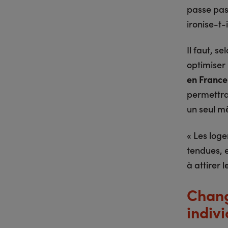
passe pas 
ironise-t-i
Il faut, s
optimiser 
en France
permettrai
un seul mè
« Les log
tendues, e
à attirer 
Chang
indiv