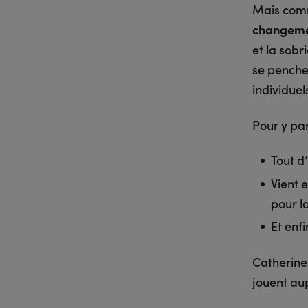
Mais com
changeme
et la sobr
se pencher
individuels
Pour y parv
Tout d
Vient e
pour l
Et enf
Catherine
jouent aup