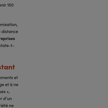
enir 150
misation,
La distance
reprises
state-t-
stant
gements et
ge et à ne
ues »,
er d’un
riété ne