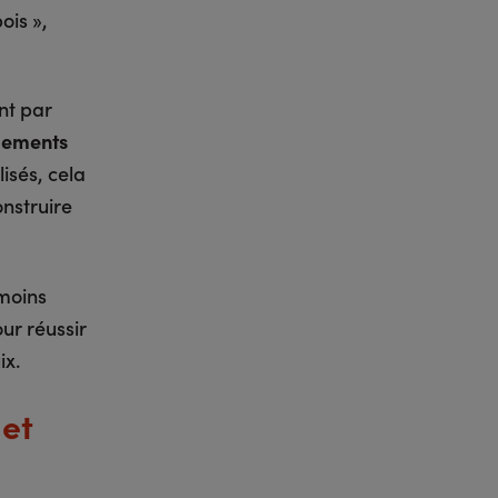
ois »,
nt par
ogements
lisés, cela
onstruire
 moins
ur réussir
ix.
 et