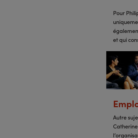
Pour Phili
uniquement
également
et qui co
Emplo
Autre suje
Catherine
l’organisa