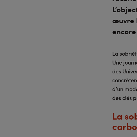
L’objec
œuvre l
encore
La sobriét
Une journé
des Unive
concrètem
d’un mode 
des clés p
La so
carbo