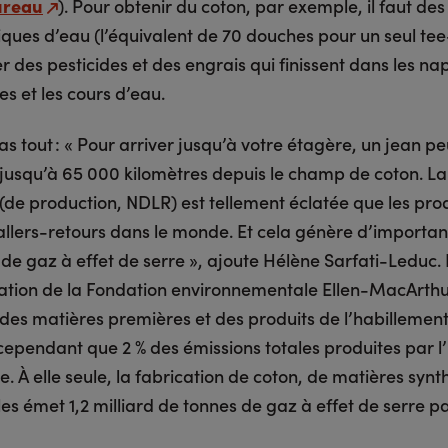
ureau
). Pour obtenir du coton, par exemple, il faut des
ues d’eau (l’équivalent de 70 douches pour un seul tee-
r des pesticides et des engrais qui finissent dans les n
s et les cours d’eau.
as tout : « Pour arriver jusqu’à votre étagère, un jean pe
 jusqu’à 65 000 kilomètres depuis le champ de coton. La
(de production, NDLR) est tellement éclatée que les prod
 allers-retours dans le monde. Et cela génère d’importan
de gaz à effet de serre », ajoute Hélène Sarfati-Leduc.
ation de la Fondation environnementale Ellen-MacArthur
 des matières premières et des produits de l’habillemen
ependant que 2 % des émissions totales produites par l’
. À elle seule, la fabrication de coton, de matières synt
les émet 1,2 milliard de tonnes de gaz à effet de serre p