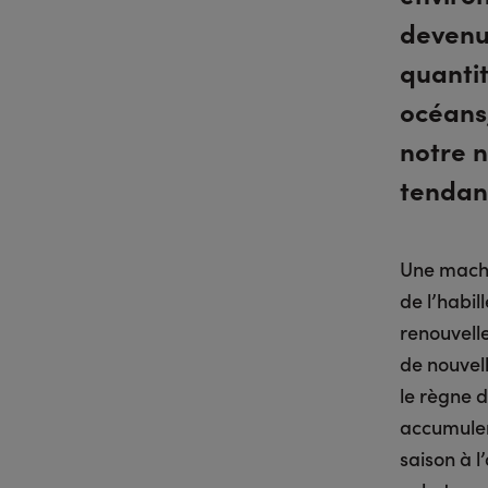
devenu
quantit
océans,
notre n
tendan
Une machin
de l’habi
renouvelle
de nouvell
le règne d
accumulen
saison à l