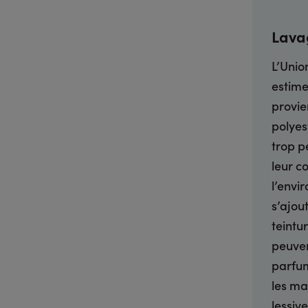
Lavag
L’Unio
estime
provie
polyes
trop pe
leur c
l’envi
s’ajou
teintur
peuven
parfum
les ma
lessiv