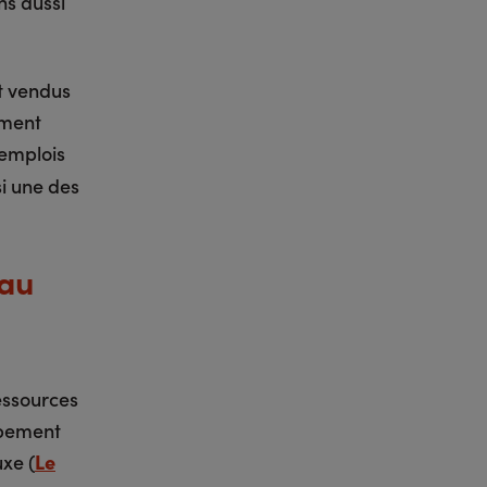
ns aussi
t vendus
ement
 emplois
si une des
eau
ressources
ppement
xe (
Le