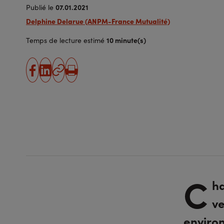
07.01.2021
Publié le
Delphine Delarue (ANPM-France Mutualité)
10 minute(s)
Temps de lecture estimé
partager
partager
Copier
Imprimer
sur
sur
l'URL
facebook
linkedin
C
ha
ve
environ