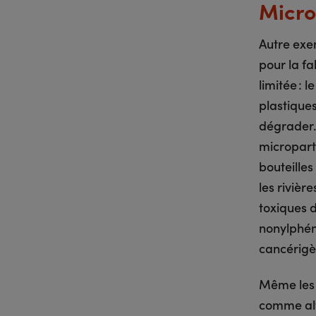
Micro
Autre exem
pour la fa
limitée : 
plastiques
dégrader.
microparti
bouteilles
les rivièr
toxiques d
nonylphén
cancérigè
Même les 
comme alt