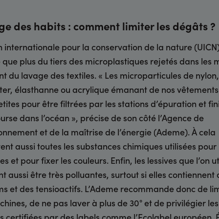
e des habits : comment limiter les dégâts ?
n internationale pour la conservation de la nature (UICN
 que plus du tiers des microplastiques rejetés dans les 
nt du lavage des textiles. « Les microparticules de nylon,
ter, élasthanne ou acrylique émanant de nos vêtements
tites pour être filtrées par les stations d’épuration et fin
ourse dans l’océan », précise de son côté l’Agence de
ronnement et de la maîtrise de l’énergie (Ademe). À cela
tent aussi toutes les substances chimiques utilisées pour 
es et pour fixer les couleurs. Enfin, les lessives que l’on ut
t aussi être très polluantes, surtout si elles contiennent
s et des tensioactifs. L’Ademe recommande donc de lim
chines, de ne pas laver à plus de 30° et de privilégier les
es certifiées par des labels comme l’Ecolabel européen. 