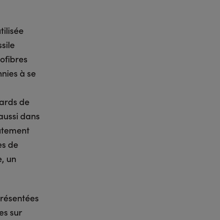
tilisée
sile
rofibres
nnies à se
iards de
 aussi dans
autement
es de
, un
présentées
es sur