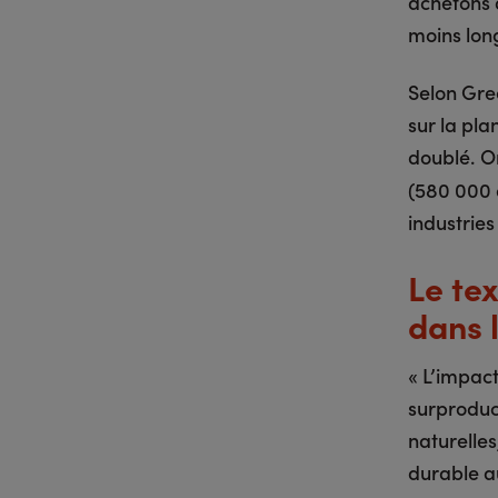
achetons d
moins lon
Selon Gre
sur la pla
doublé.
O
(580 000 e
industries
Le te
dans 
« L’impact
surproduct
naturelle
durable au