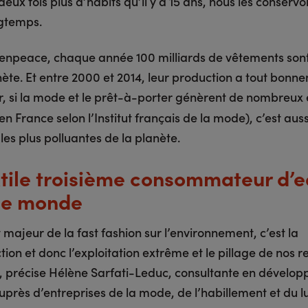
eux fois plus d’habits qu’il y a 15 ans, nous les conservo
gtemps.
enpeace, chaque année 100 milliards de vêtements son
nète. Et entre 2000 et 2014, leur production a tout bonn
r, si la mode et le prêt-à-porter génèrent de nombreux
n France selon l’Institut français de la mode), c’est aus
 les plus polluantes de la planète.
xtile troisième consommateur d’
le monde
 majeur de la fast fashion sur l’environnement, c’est la
ion et donc l’exploitation extrême et le pillage de nos 
s, précise Hélène Sarfati-Leduc, consultante en dévelo
près d’entreprises de la mode, de l’habillement et du lu