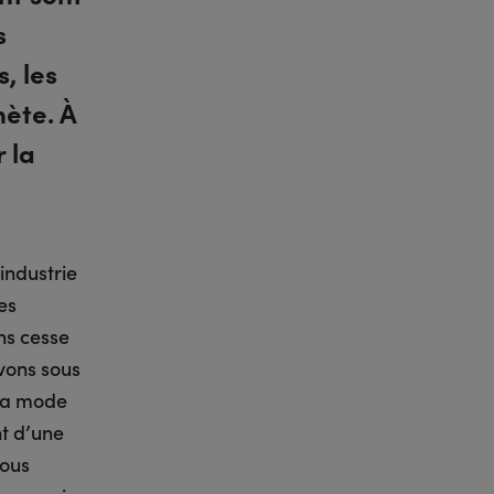
s
, les
nète. À
r la
industrie
es
ns cesse
ivons sous
 la mode
t d’une
nous