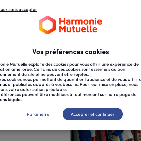
nuer sans accepter
N
D
s
d
ECTION SOCIALE
SANTÉ AU TRAVAIL
Vos préférences cookies
nie Mutuelle exploite des cookies pour vous offrir une expérience de
ation améliorée. Certains de ces cookies sont essentiels au bon
ionnement du site et ne peuvent être rejetés.
res cookies nous permettent de quantifier l'audience et de vous offrir 
nus et publicités adaptés à vos besoins. Pour leur mise en place, nous
citons votre autorisation préalable.
 : ...
références peuvent être modifiées à tout moment sur notre page de
ons légales.
 planète
Paramétrer
Accepter et continuer
e