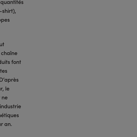
 quantités
shirt),
appes
ut
 chaîne
uits font
tes
 D’après
, le
t ne
industrie
hétiques
ar an.