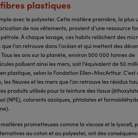
fibres plastiques
ple avec le polyester. Cette matière première, la plus u
brication de nos vêtements, provient d’une ressource fos
le pétrole. À chaque lavage, ces habits relâchent des mic
 que l’on retrouve dans l’océan et qui mettent des déce
 Tous les ans sur la planète, environ 500 000 tonnes de
cules polluent ainsi les mers, soit l’équivalent de 50 mill
 en plastique, selon la Fondation Ellen-MacArthur. C’est
es, les fleuves et les mers que l’on retrouve les résidus h
es produits utilisés pour la teinture des tissus (éthoxylat
ol (NPE), colorants azoïques, phtalates et formaldéhyde
ne).
matières prometteuses comme la viscose et le lyocell, 
ernatives au coton et au polyester, ont des conséquenc