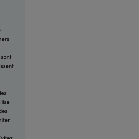
)
mers
 sont
issent
les
ilise
 des
iter
Évitez