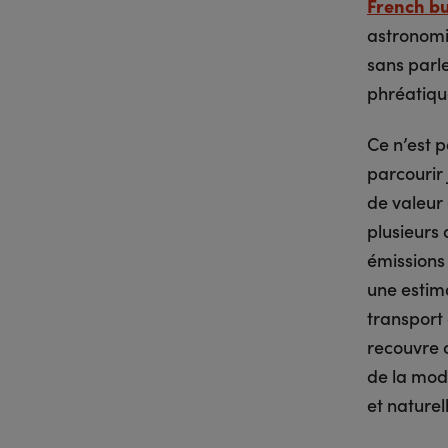
French b
astronomiq
sans parle
phréatique
Ce n’est p
parcourir
de valeur 
plusieurs
émissions 
une estim
transport
recouvre c
de la mode
et naturel