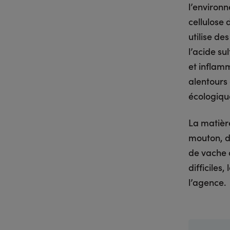
l’environn
cellulose
utilise d
l’acide su
et inflam
alentours 
écologiqu
La matièr
mouton, de
de vache 
difficiles
l’agence.