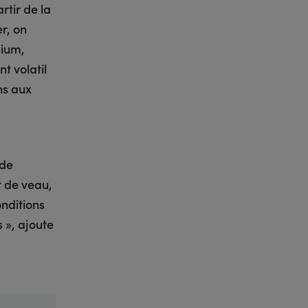
rtir de la
r, on
dium,
t volatil
ns aux
 de
r de veau,
nditions
s », ajoute