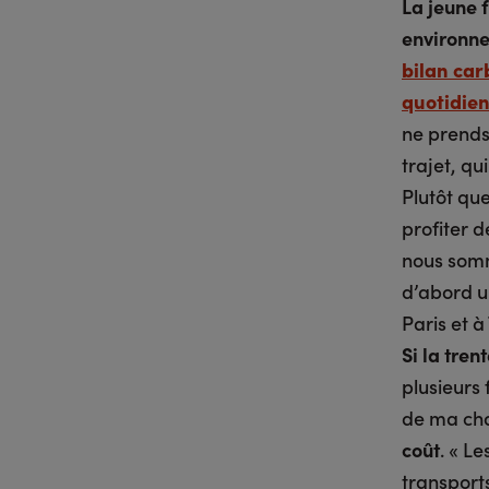
La jeune 
environne
bilan car
quotidie
ne prends
trajet, qu
Plutôt que
profiter 
nous somm
d’abord u
Paris et à
Si la tren
plusieurs 
de ma cha
coût
. « L
transport