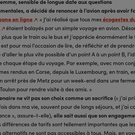
femme, sensible de longue date aux questions
mentales, a décidé de renoncer à l’avion après avoir fa
bone en ligne
. « J’ai réalisé que tous mes
écogestes d
n
étaient balayés par un simple voyage en avion. Désor
 plus que le train ou le bus et j’apprécie énormément le
i est pour moi l’occasion de lire, de réfléchir et de prendr
 d’aller le plus vite possible d’un point A à un point B, l’i
de chaque étape du voyage. Par exemple, avec mon conj
es rendus en Corse, depuis le Luxembourg, en train, en
n arrêt près de Metz pour un week-end dans une ferme,
 Toulon pour rendre visite à des amis. »
tenaire ne vit pas son choix comme un sacrifice
(« j’ai pr
fois dans ma vie, souvent pour de longs séjours, et j’ai 
nce », assure-t-elle),
elle sait aussi que son engageme
es différences de tarifs sont tellement importantes que le
s alternatifs ne sont pas accessibles à tous. Mais, en v