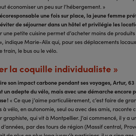
peut économiser un peu sur l’hébergement. »
 écoresponsable une fois sur place, la jeune femme pré
 éviter de séjourner dans un hôtel et privilégie les locat
ir une petite cuisine permet d’acheter moins de produits
», indique Marie-Alix qui, pour ses déplacements locaux
e train, le bus ou le vélo.
er la coquille individualiste »
ire son impact carbone pendant ses voyages, Artur, 63 
 un adepte du vélo, mais avec une démarche encore p
se !
« Ce que j’aime particulièrement, c’est faire de gra
s à vélo, en autonomie, seul ou avec des amis, raconte c
ur graphiste, qui vit à Montpellier. J’ai commencé, il y a u
 d’années, par des tours de région (Massif central, Pro
fait de plus en plus long jusqu’à participer, il y a cinq ans,