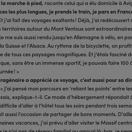
e la marche à pied
, raconte celui qui a élu domicile à Av
ces les plus longues, je prends le train, je pars en Fran
t j’ai fait des voyages exaltants ! Déjà, j’ai redécouver
s territoires autour du Mont Ventoux sont extraordinaire
 je me suis aussi rendu jusqu’en Allemagne à vélo, en pa
 la Suisse et l’Alsace. Au rythme de la bicyclette, on profi
 de tous ces paysages magnifiques. Et j’étais fasciné d
que, sans être un immense sportif, je pouvais faire 100 
urnée ! »
dragénaire a apprécié ce voyage, c’est aussi pour sa d
« J’ai pensé mon parcours en ‘reliant les points’ entre l
ssais, explique-t-il. Ce mode d’hébergement répondait 
difficile d’aller à l’hôtel tous les soirs pendant trois semai
ait aussi l’occasion de partager de bons moments. D’aill
ines vacances, j’ai prévu d’aller visiter le Massif central
 je n’ai pas de réseau familial ou amical là-bas, je pen