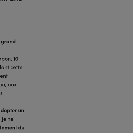
e grand
apon, 10
dant cette
vent
wan, aux
as
’adopter un
 Je ne
ellement du