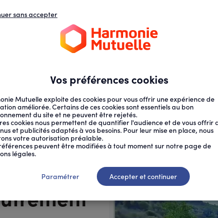
nuer sans accepter
N
D
s
d
ECTION SOCIALE
SANTÉ AU TRAVAIL
Vos préférences cookies
nie Mutuelle exploite des cookies pour vous offrir une expérience de
ation améliorée. Certains de ces cookies sont essentiels au bon
ionnement du site et ne peuvent être rejetés.
res cookies nous permettent de quantifier l'audience et de vous offrir 
nus et publicités adaptés à vos besoins. Pour leur mise en place, nous
citons votre autorisation préalable.
E : I...
références peuvent être modifiées à tout moment sur notre page de
ons légales.
s ont
Paramétrer
Accepter et continuer
autrement