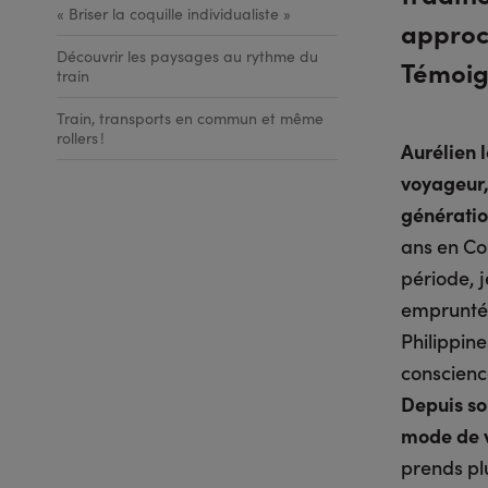
« Briser la coquille individualiste »
approc
Découvrir les paysages au rythme du
Témoig
train
Train, transports en commun et même
rollers !
Aurélien 
voyageur,
génératio
ans en Co
période, j
emprunté l
Philippine
conscienc
Depuis son
mode de v
prends plu