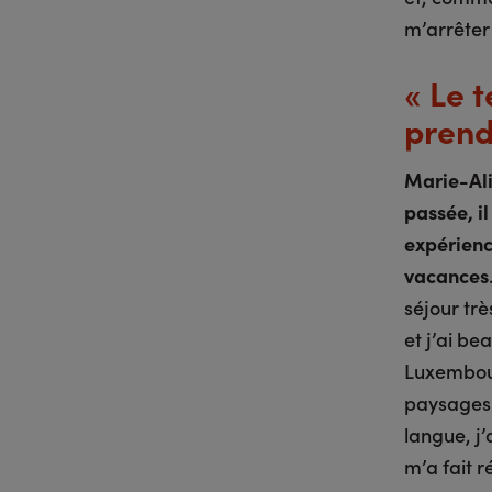
m’arrêter
« Le 
prend
Marie-Ali
passée, i
expérienc
vacances
séjour tr
et j’ai be
Luxembourg
paysages 
langue, j’
m’a fait r