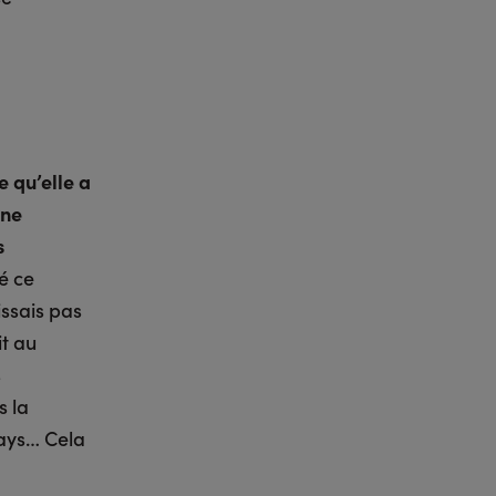
 qu’elle a
une
s
vé ce
issais pas
it au
s
s la
pays… Cela