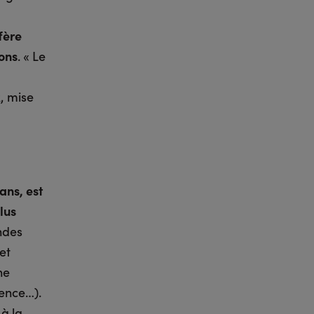
fère
ions
. « Le
, mise
ans, est
lus
ndes
et
ne
vence…).
 à la