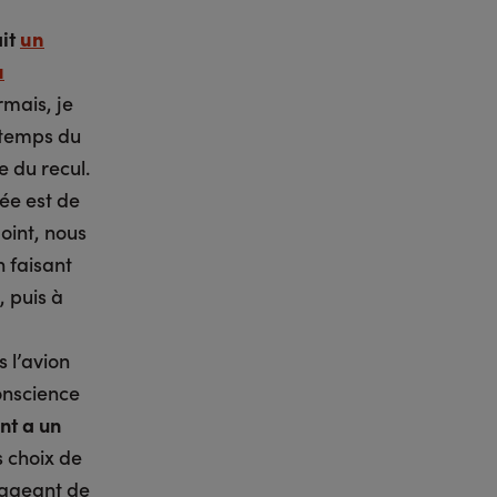
it
un
u
mais, je
 temps du
e du recul.
dée est de
oint, nous
 faisant
 puis à
is l’avion
conscience
nt a un
s choix de
oyageant de