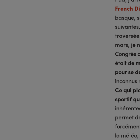
French Di
basque, so
suivantes,
traversée
mars, je 
Congrès 
était de
m
pour se d
inconnus 
Ce qui pla
sportif qu
inhérente
permet de 
forcément 
la météo,