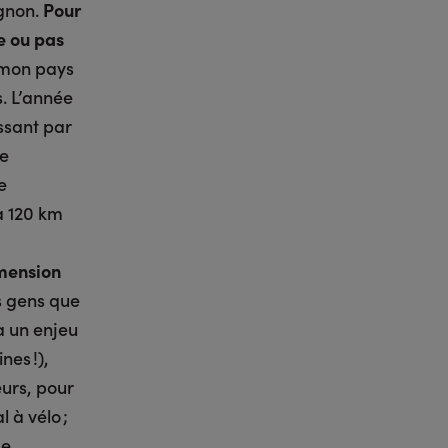
ignon.
Pour
ce ou pas
t mon pays
s. L’année
ssant par
te
e
à 120 km
imension
es gens que
à un enjeu
nes !),
eurs, pour
 à vélo ;
se