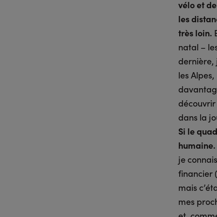
vélo et d
les distan
très loin.
E
natal – le
dernière,
les Alpes,
davantage
découvrir 
dans la jo
Si le qua
humaine.
je connai
financier (
mais c’ét
mes procha
et, comme