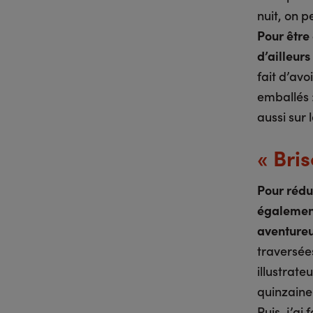
nuit, on 
Pour être
d’ailleurs
fait d’avo
emballés 
aussi sur l
« Bris
Pour rédu
également
aventureu
traversée
illustrate
quinzaine
Puis, j’ai 