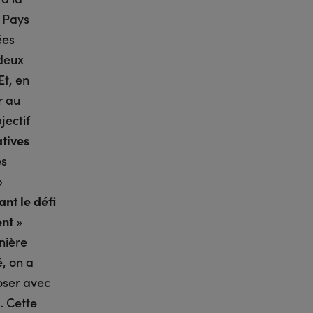
u Pays
ées
 deux
Et, en
r au
jectif
atives
es
»
ant le défi
ent
»
nière
, on a
oser avec
… Cette