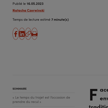
16.05.2023
Publié le
Natacha Czerwinski
7 minute(s)
Temps de lecture estimé
partager
partager
Copier
Imprimer
sur
sur
l'URL
facebook
linkedin
F
ac
SOMMAIRE
en
« Le temps du trajet est l’occasion de
prendre du recul »
traditi