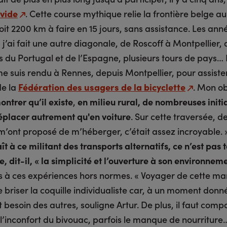
vide
. Cette course mythique relie la frontière belge a
it 2200 km à faire en 15 jours, sans assistance. Les ann
 j’ai fait une autre diagonale, de Roscoff à Montpellier,
s du Portugal et de l’Espagne, plusieurs tours de pays… 
me suis rendu à Rennes, depuis Montpellier, pour assiste
de la
Fédération des usagers de la bicyclette
. Mon ob
ontrer qu’il existe
,
en milieu rural, de nombreuses initi
éplacer autrement qu'en voiture
. Sur cette traversée, d
m’ont proposé de m’héberger, c’était assez incroyable. 
ît à ce militant des transports alternatifs, ce n’est pas t
e, dit-il, « la simplicité et l’ouverture à son environnem
s à ces expériences hors normes. « Voyager de cette ma
briser la coquille individualiste car, à un moment donné
besoin des autres, souligne Artur. De plus, il faut comp
 l’inconfort du bivouac, parfois le manque de nourriture