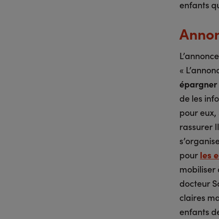
enfants qu
Annon
L’annonce 
« L’annonc
épargner 
de les in
pour eux, 
rassurer I
s’organise
pour
les 
mobiliser 
docteur So
claires ma
enfants de