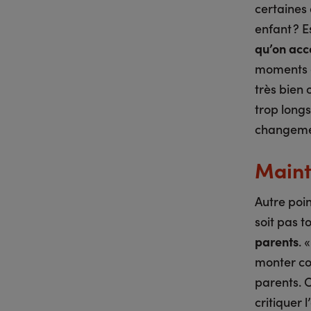
certaines 
enfant ? 
qu’on acc
moments de
très bien 
trop long
changemen
Maint
Autre poi
soit pas t
parents
. 
monter con
parents. C
critiquer 