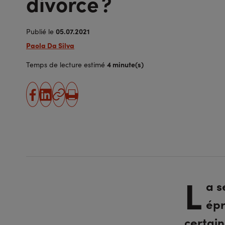
divorce ?
05.07.2021
Publié le
Paola Da Silva
4 minute(s)
Temps de lecture estimé
partager
partager
Copier
Imprimer
sur
sur
l'URL
facebook
linkedin
L
a s
épr
certain