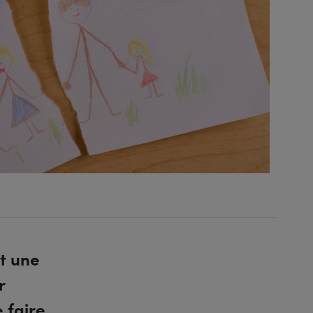
t une
r
 faire