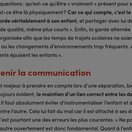
questions : qu’est-ce qu’être « vraiment » présent pour 
Est-ce être là physiquement ?
Car ce qui compte, c’est l
orde véritablement à son enfant
, et partager avec lui d
 qualité, même plus courts ». Enfin, la garde alternée 
organisée afin que les temps de trajets scolaires ne soie
s ou les changements d’environnements trop fréquents. «
ts épuisent les enfants ».
enir la communication
nt majeur à prendre en compte lors d’une séparation, bie
oujours évident,
le maintien d’un lien correct entre les d
« Il faut absolument éviter d’instrumentaliser l’enfant et d
tre l’autre. Cela lui fait du mal car il est attaché à ses 
’est pourtant une des erreurs les plus courantes. » Ne p
l’autre ouvertement est donc fondamental. Quant à l’enfan