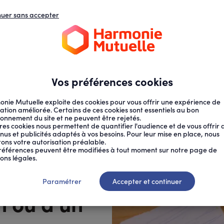
nuer sans accepter
N
D
s
d
ECTION SOCIALE
SANTÉ AU TRAVAIL
Vos préférences cookies
nie Mutuelle exploite des cookies pour vous offrir une expérience de
ation améliorée. Certains de ces cookies sont essentiels au bon
ionnement du site et ne peuvent être rejetés.
res cookies nous permettent de quantifier l'audience et de vous offrir 
nus et publicités adaptés à vos besoins. Pour leur mise en place, nous
citons votre autorisation préalable.
ER LE...
références peuvent être modifiées à tout moment sur notre page de
ons légales.
les enfants
Paramétrer
Accepter et continuer
n ou d’un