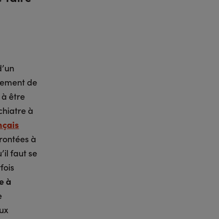
d’un
ppement de
 à être
chiatre à
nçais
frontées à
il faut se
fois
e à
e
aux