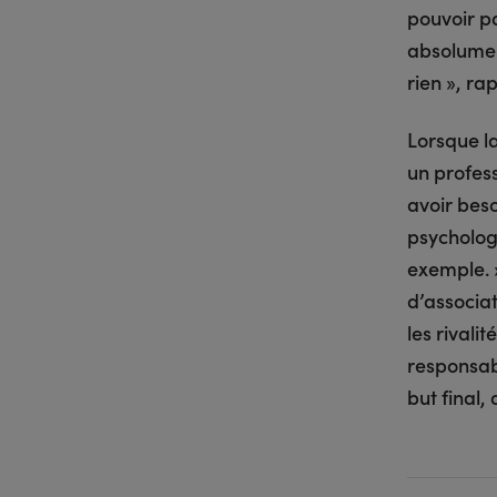
pouvoir pa
absolument
rien », ra
Lorsque la
un profess
avoir beso
psycholog
exemple. 
d’associat
les rivali
responsabi
but final,