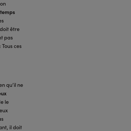
son
e temps
es
doit être
nt pas
 Tous ces
n qu’il ne
eux
e le
deux
as
t, il doit