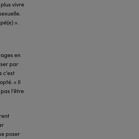
plus vivre
sexuelle.
pé(e) ».
tages en
ser par
 c’est
pté. « Il
pas l’être
rent
ar
se poser