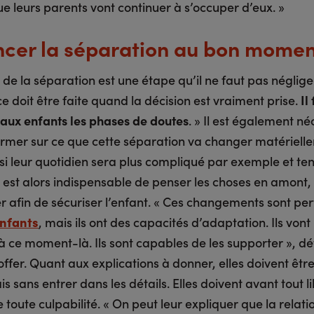
e leurs parents vont continuer à s’occuper d’eux. »
cer la séparation au bon momen
de la séparation est une étape qu’il ne faut pas néglige
e doit être faite quand la décision est vraiment prise.
Il
aux enfants les phases de doutes
. » Il est également né
former sur ce que cette séparation va changer matériell
si leur quotidien sera plus compliqué par exemple et ten
l est alors indispensable de penser les choses en amont,
r afin de sécuriser l’enfant. « Ces changements sont pe
enfants
, mais ils ont des capacités d’adaptation. Ils vont 
à ce moment-là. Ils sont capables de les supporter », dét
ffer. Quant aux explications à donner, elles doivent être 
is sans entrer dans les détails. Elles doivent avant tout li
 toute culpabilité. « On peut leur expliquer que la relati