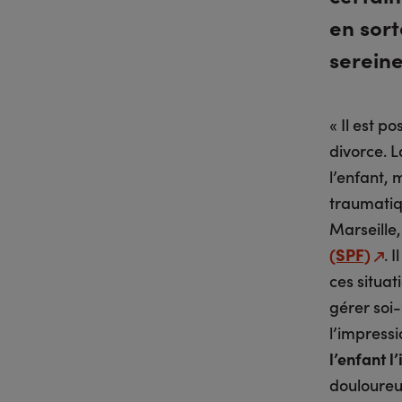
en sort
serein
« Il est p
divorce. 
l’enfant, 
traumatiq
Marseille,
(SPF)
. 
ces situat
gérer soi-
l’impressi
l’enfant 
douloureux