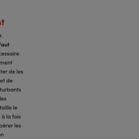
t
r.
 faut
cessaire
ement
ter de les
 et de
rturbants
les
aille le
à la fois
bérer les
on