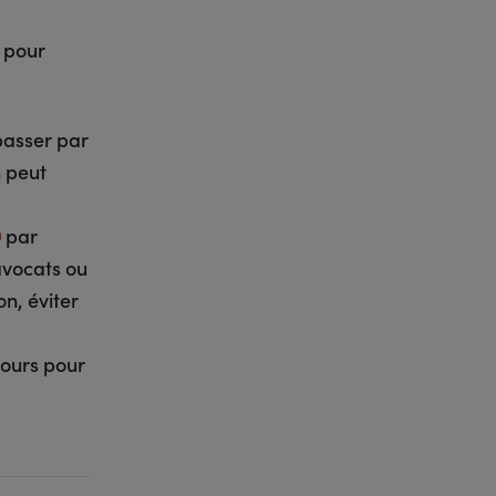
t pour
 passer par
n peut
par
avocats ou
n, éviter
jours pour