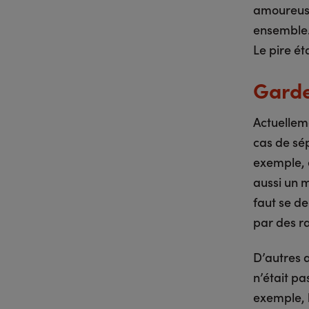
amoureuse 
ensemble. 
Le pire ét
Garde 
Actuellem
cas de sé
exemple, e
aussi un m
faut se de
par des ra
D’autres 
n’était pa
exemple, l