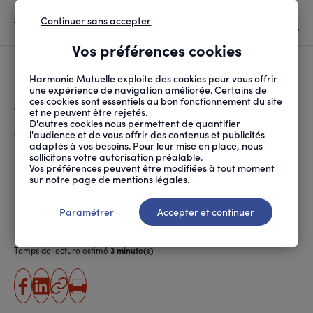
Continuer sans accepter
MENU
Vos préférences cookies
Canicule
À LA UNE
Harmonie Mutuelle exploite des cookies pour vous offrir
une expérience de navigation améliorée. Certains de
ces cookies sont essentiels au bon fonctionnement du site
FIL
ACCUEIL
PROTECTION SOCIALE
DROITS ET DÉMARCHES
100 % SANTÉ : COMMEN...
D'ARIANE
et ne peuvent être rejetés.
D'autres cookies nous permettent de quantifier
100 % Santé : comment
l'audience et de vous offrir des contenus et publicités
adaptés à vos besoins. Pour leur mise en place, nous
bénéficier du reste à charge
sollicitons votre autorisation préalable.
Vos préférences peuvent être modifiées à tout moment
zéro ?
sur notre page de mentions légales.
Paramétrer
Accepter et continuer
Publié le
30.11.2022
Didier Le Gorrec
Temps de lecture estimé
3 minute(s)
partager
partager
Copier
Imprimer