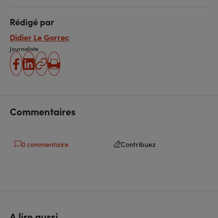
Rédigé par
Didier Le Gorrec
Journaliste
partager
partager
Copier
Imprimer
sur
sur
l'URL
facebook
linkedin
Commentaires
0 commentaire
Contribuez
A lire aussi