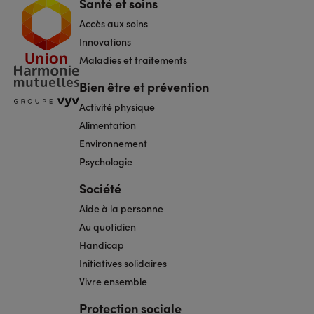
Santé et soins
Navigation
pied
Accès aux soins
de
page
Innovations
Maladies et traitements
Bien être et prévention
Activité physique
Alimentation
Environnement
Psychologie
Société
Aide à la personne
Au quotidien
Handicap
Initiatives solidaires
Vivre ensemble
Protection sociale