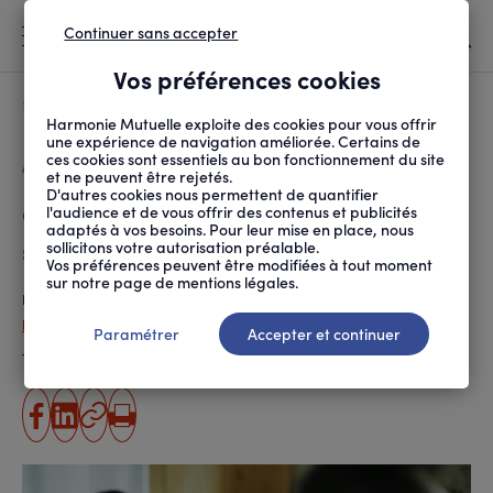
Continuer sans accepter
MENU
Vos préférences cookies
Canicule
À LA UNE
Harmonie Mutuelle exploite des cookies pour vous offrir
une expérience de navigation améliorée. Certains de
ces cookies sont essentiels au bon fonctionnement du site
FIL
ACCUEIL
PROTECTION SOCIALE
DROITS ET DÉMARCHES
CUMUL EMPLOI-RETRAIT...
D'ARIANE
et ne peuvent être rejetés.
D'autres cookies nous permettent de quantifier
Cumul emploi-retraite : quelles
l'audience et de vous offrir des contenus et publicités
adaptés à vos besoins. Pour leur mise en place, nous
sont les règles ?
sollicitons votre autorisation préalable.
Vos préférences peuvent être modifiées à tout moment
sur notre page de mentions légales.
Publié le
22.04.2024
, actualisé le
29.08.2025
Didier Le Gorrec
Paramétrer
Accepter et continuer
Temps de lecture estimé
6 minute(s)
partager
partager
Copier
Imprimer
sur
sur
l'URL
facebook
linkedin