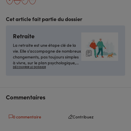
partager
partager
Copier
Imprimer
sur
sur
l'URL
facebook
linkedin
Cet article fait partie du dossier
Retraite
La retraite est une étape clé de la
vie. Elle s’accompagne de nombreux
changements, pas toujours simples
à vivre, sur le plan psychologique,...
DÉCOUVRIR LE DOSSIER
Commentaires
0 commentaire
Contribuez