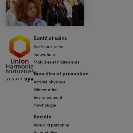
Santé et soins
Navigation
pied
Accès aux soins
de
page
Innovations
Maladies et traitements
Bien être et prévention
Activité physique
Alimentation
Environnement
Psychologie
Société
Aide à la personne
Au quotidien