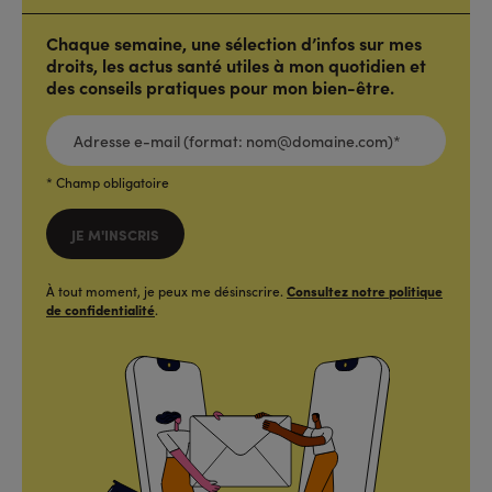
Chaque semaine, une sélection d’infos sur mes
droits, les actus santé utiles à mon quotidien et
des conseils pratiques pour mon bien-être.
ADRESSE
E-
MAIL
(FORMAT:
NOM@DOMAINE.COM)*
*
* Champ obligatoire
JE M'INSCRIS
À tout moment, je peux me désinscrire.
Consultez notre politique
de confidentialité
.