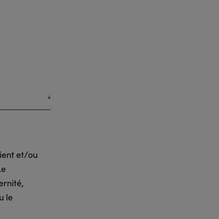
ient et/ou
Le
rnité,
u le