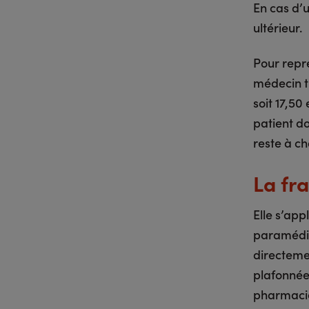
En cas d’u
ultérieur.
Pour repre
médecin t
soit 17,50
patient do
reste à ch
La fr
Elle s’app
paramédica
directeme
plafonnée
pharmacie