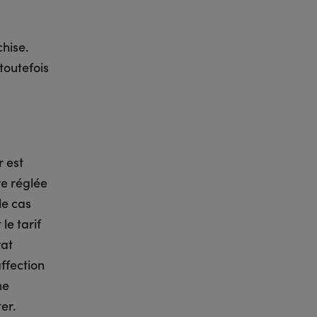
hise.
toutefois
r est
re réglée
le cas
le tarif
rat
ffection
ne
er.