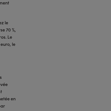
ement
ez le
se 70 %,
ros. Le
 euro, le
s
evée
t
hetée en
par