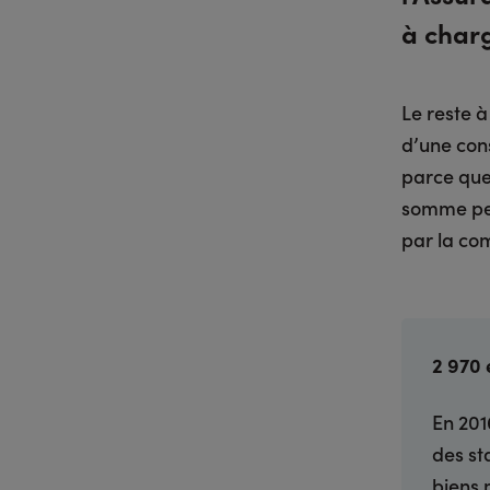
à char
Le reste à
d’une con
parce que 
somme peut
par la co
2 970 
En 201
des st
biens 