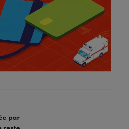
ée par
e reste