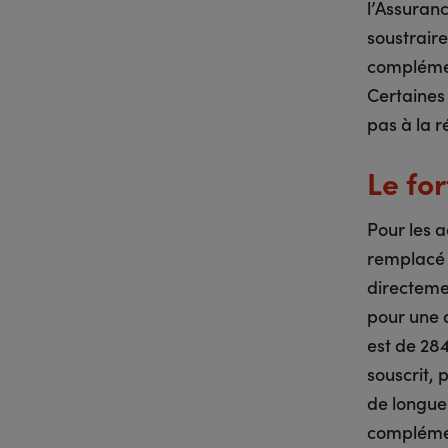
l’Assuranc
soustraire
complémen
Certaines
pas à la r
Le for
Pour les a
remplacé p
directemen
pour une 
est de 28
souscrit, 
de longue
complémen