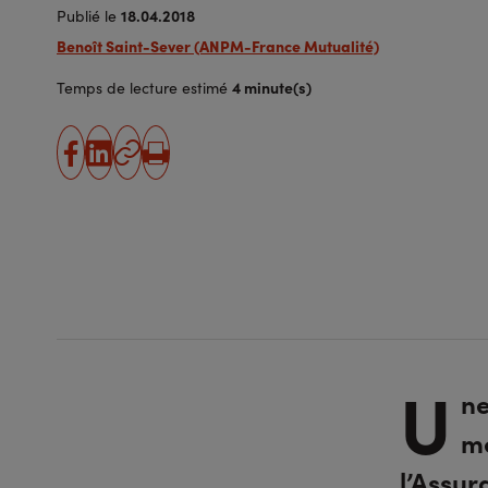
18.04.2018
Publié le
Benoît Saint-Sever (ANPM-France Mutualité)
4 minute(s)
Temps de lecture estimé
partager
partager
Copier
Imprimer
sur
sur
l'URL
facebook
linkedin
U
ne
m
l’Assur