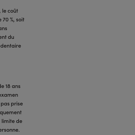
 le coût
 70 %, soit
Dans
dent du
-dentaire
de 18 ans
n examen
 pas prise
tiquement
limite de
personne.