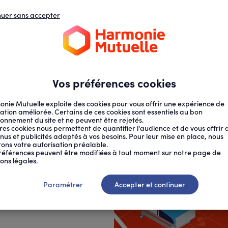
nuer sans accepter
N
D
s
d
ECTION SOCIALE
SANTÉ AU TRAVAIL
Vos préférences cookies
nie Mutuelle exploite des cookies pour vous offrir une expérience de
ation améliorée. Certains de ces cookies sont essentiels au bon
ionnement du site et ne peuvent être rejetés.
res cookies nous permettent de quantifier l'audience et de vous offrir 
nus et publicités adaptés à vos besoins. Pour leur mise en place, nous
citons votre autorisation préalable.
RRESPOND LE...
références peuvent être modifiées à tout moment sur notre page de
ons légales.
 reste à
Paramétrer
Accepter et continuer