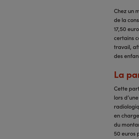
Chez un m
de la cons
17,50 euro
certains c
travail, 
des enfan
La par
Cette par
lors d’un
radiologiq
en charge
du montan
50 euros p