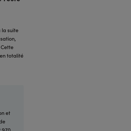
 la suite
sation,
 Cette
n totalité
on et
 de
2 970