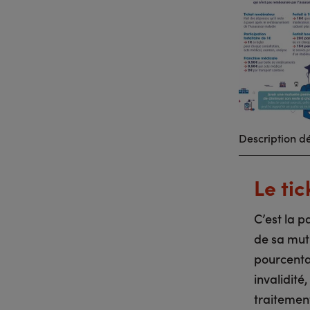
Description dé
Le ti
C’est la p
de sa mut
pourcenta
invalidité
traitemen