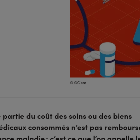
© ©Ciem
 partie du coût des soins ou des biens
édicaux consommés n’est pas rembours
ance maladie : c’est ce que l’on appelle l