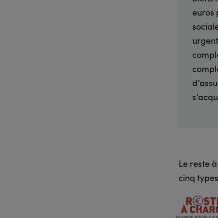
euros 
social
urgent
complé
complé
d’assu
s’acqu
Le reste 
cinq types