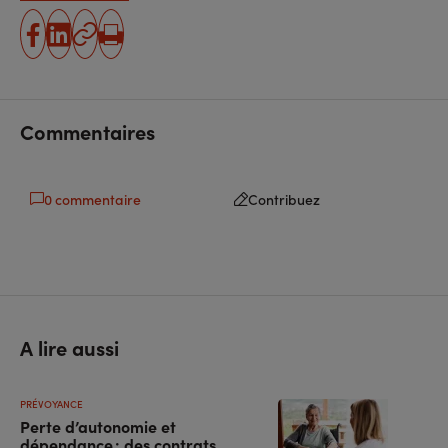
partager
partager
Copier
Imprimer
sur
sur
l'URL
facebook
linkedin
Commentaires
0 commentaire
Contribuez
A lire aussi
PRÉVOYANCE
Perte d’autonomie et
dépendance : des contrats