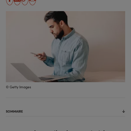
partager
partager
Copier
Imprimer
sur
sur
l'URL
facebook
linkedin
© Getty Images
SOMMAIRE