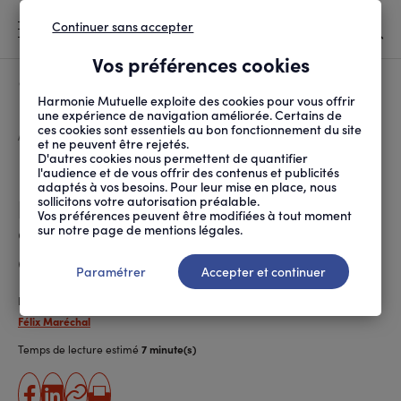
Continuer sans accepter
MENU
Vos préférences cookies
Canicule
À LA UNE
Harmonie Mutuelle exploite des cookies pour vous offrir
une expérience de navigation améliorée. Certains de
ces cookies sont essentiels au bon fonctionnement du site
FIL
ACCUEIL
PROTECTION SOCIALE
MUTUELLE
PORTABILITÉ : DANS Q...
D'ARIANE
et ne peuvent être rejetés.
D'autres cookies nous permettent de quantifier
Portabilité : dans quels cas
l'audience et de vous offrir des contenus et publicités
adaptés à vos besoins. Pour leur mise en place, nous
peut-on garder sa
sollicitons votre autorisation préalable.
Vos préférences peuvent être modifiées à tout moment
complémentaire santé après
sur notre page de mentions légales.
avoir quitté son entreprise ?
Paramétrer
Accepter et continuer
Publié le
17.08.2022
Félix Maréchal
Temps de lecture estimé
7 minute(s)