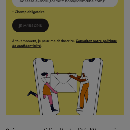
MAIL
(FORMAT:
NOM@DOMAINE.COM)*
*
* Champ obligatoire
JE M'INSCRIS
À tout moment, je peux me désinscrire.
Consultez notre politique
de confidentialité
.