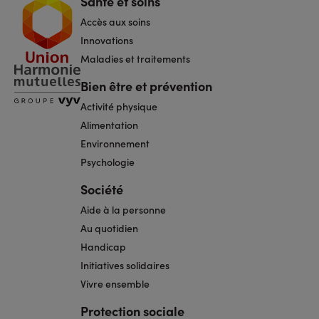
Santé et soins
Navigation
pied
Accès aux soins
de
page
Innovations
Maladies et traitements
Bien être et prévention
Activité physique
Alimentation
Environnement
Psychologie
Société
Aide à la personne
Au quotidien
Handicap
Initiatives solidaires
Vivre ensemble
Protection sociale