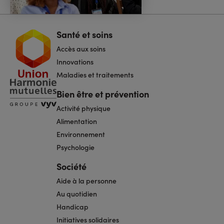
Santé et soins
Navigation
pied
Accès aux soins
de
page
Innovations
Maladies et traitements
Bien être et prévention
Activité physique
Alimentation
Environnement
Psychologie
Société
Aide à la personne
Au quotidien
Handicap
Initiatives solidaires