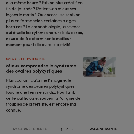
à la même heure ? Est-on plus créatif en
fin de journée ? Retient-on mieux ses
leçons le matin ? Ou encore : se sent-on
plus en forme selon certaines plages
horaires ? La chronobiologie, la science
qui étudie les rythmes naturels du corps,
nous aide à déterminer le meilleur
moment pour telle ou telle activité.
MALADIES ET TRAITEMENTS
Mieux comprendre le syndrome
des ovaires polykystiques
Plus courant qu’on ne l’imagine, le
syndrome des ovaires polykystiques
touche une femme sur dix. Pourtant,
cette pathologie, souvent à l’origine de
troubles de la fertilité, est encore mal
connue.
Pagination
PAGE PRÉCÉDENTE
2
3
PAGE SUIVANTE
1
Page
Page
Page