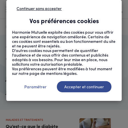
Continuer sans accepter
MENU
Vos préférences cookies
Canicule
À LA UNE
Harmonie Mutuelle exploite des cookies pour vous offrir
une expérience de navigation améliorée. Certains de
ces cookies sont essentiels au bon fonctionnement du site
et ne peuvent être rejetés.
FIL
ACCUEIL
QUI SOMMES-NOUS ?
AUTEURS
CATHERINE CHAUSSERAY...
D'ARIANE
D'autres cookies nous permettent de quantifier
l'audience et de vous offrir des contenus et publicités
Catherine Chausseray (ANPM-
adaptés à vos besoins. Pour leur mise en place, nous
sollicitons votre autorisation préalable.
FRANCE MUTUALITÉ)
Vos préférences peuvent être modifiées à tout moment
sur notre page de mentions légales.
Journaliste
Paramétrer
Accepter et continuer
Journaliste à l'ANPM-FRANCE MUTUALITÉ
MALADIES ET TRAITEMENTS
Qu’est-ce que le diabète