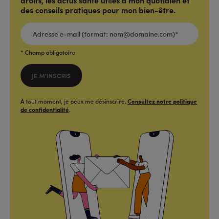
droits, les actus santé utiles à mon quotidien et
des conseils pratiques pour mon bien-être.
ADRESSE
E-
MAIL
(FORMAT:
NOM@DOMAINE.COM)*
*
* Champ obligatoire
JE M'INSCRIS
À tout moment, je peux me désinscrire.
Consultez notre politique
de confidentialité
.