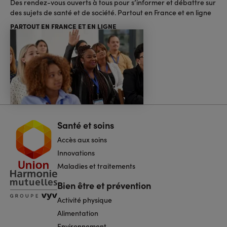
Des rendez-vous ouverts à tous pour s’informer et débattre sur
des sujets de santé et de société. Partout en France et en ligne
PARTOUT EN FRANCE ET EN LIGNE
Santé et soins
Navigation
pied
Accès aux soins
de
page
Innovations
Maladies et traitements
Bien être et prévention
Activité physique
Alimentation
Environnement