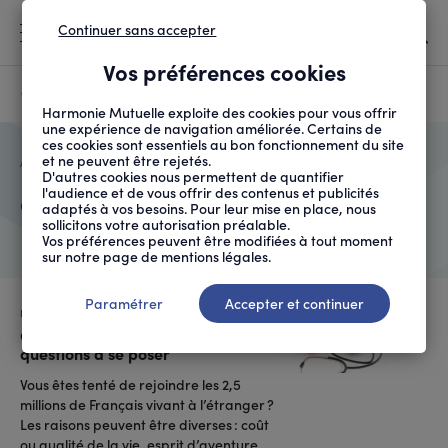
Continuer sans accepter
MENU
Vos préférences cookies
Canicule
À LA UNE
Harmonie Mutuelle exploite des cookies pour vous offrir
une expérience de navigation améliorée. Certains de
ces cookies sont essentiels au bon fonctionnement du site
et ne peuvent être rejetés.
FIL
ACCUEIL
QUI SOMMES-NOUS ?
AUTEURS
OLIVIER VACHEY
D'ARIANE
D'autres cookies nous permettent de quantifier
l'audience et de vous offrir des contenus et publicités
Olivier Vachey
adaptés à vos besoins. Pour leur mise en place, nous
sollicitons votre autorisation préalable.
Vos préférences peuvent être modifiées à tout moment
sur notre page de mentions légales.
Paramétrer
Accepter et continuer
DROITS ET DÉMARCHES
Couverture sociale à l’étranger, les
questions à se poser
Vous êtes tenté de rejoindre les 2,5
millions de Français vivant à l’étranger ?
Les raisons peuvent être diverses : coût
ou qualité de la vie, esprit d’aventure,