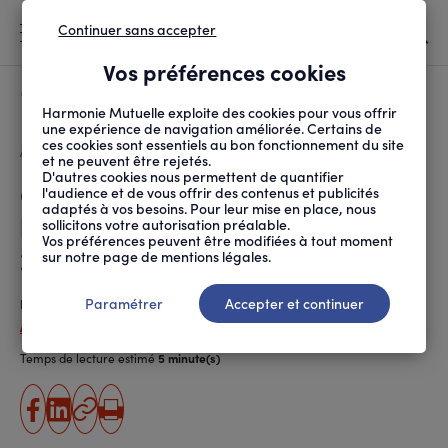
Continuer sans accepter
MENU
Vos préférences cookies
Canicule
À LA UNE
Harmonie Mutuelle exploite des cookies pour vous offrir
une expérience de navigation améliorée. Certains de
ces cookies sont essentiels au bon fonctionnement du site
FIL
ACCUEIL
SANTÉ AU TRAVAIL
ORGANISATION ET ÉVOL...
C’CITÉ ET PASSEURS D...
D'ARIANE
et ne peuvent être rejetés.
D'autres cookies nous permettent de quantifier
C’Cité et Passeurs de terres :
l'audience et de vous offrir des contenus et publicités
adaptés à vos besoins. Pour leur mise en place, nous
les deux lauréats des Prix ESS
sollicitons votre autorisation préalable.
Vos préférences peuvent être modifiées à tout moment
2022
sur notre page de mentions légales.
Paramétrer
Accepter et continuer
Publié le
11.11.2022
Alexandra Luthereau
Temps de lecture estimé
5 minute(s)
partager
partager
Copier
Imprimer