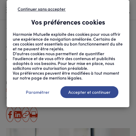
Continuer sans accepter
MENU
Vos préférences cookies
Canicule
À LA UNE
Harmonie Mutuelle exploite des cookies pour vous offrir
une expérience de navigation améliorée. Certains de
ces cookies sont essentiels au bon fonctionnement du site
FIL
ACCUEIL
SANTÉ AU TRAVAIL
ORGANISATION ET ÉVOL...
QU’EST-CE QUE L’INTR...
D'ARIANE
et ne peuvent être rejetés.
D'autres cookies nous permettent de quantifier
Qu’est-ce que
l'audience et de vous offrir des contenus et publicités
adaptés à vos besoins. Pour leur mise en place, nous
l’intrapreneuriat ?
sollicitons votre autorisation préalable.
Vos préférences peuvent être modifiées à tout moment
sur notre page de mentions légales.
Publié le
28.01.2022
Solal Duchêne
Paramétrer
Accepter et continuer
Temps de lecture estimé
6 minute(s)
partager
partager
Copier
Imprimer
sur
sur
l'URL
facebook
linkedin