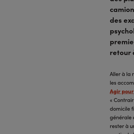
camion 
des ex
psycho
premier
retour 
Aller à la
les accomp
Agir pour
« Contrai
domicile f
générale 
rester à u