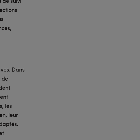
 de suivi
ections
us
nces,
euves. Dans
s de
dent
ent
, les
en, leur
adaptés.
et