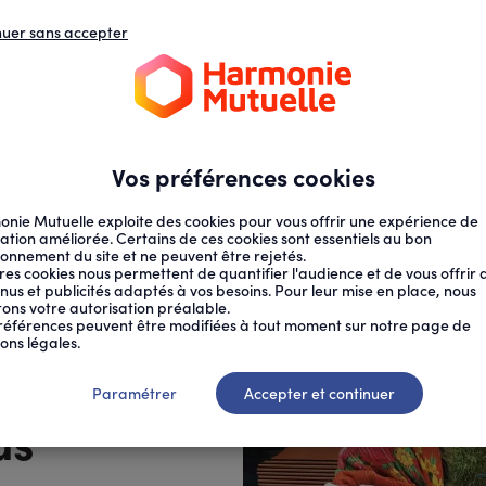
nuer sans accepter
N
D
s
d
ECTION SOCIALE
SANTÉ AU TRAVAIL
Vos préférences cookies
nie Mutuelle exploite des cookies pour vous offrir une expérience de
ation améliorée. Certains de ces cookies sont essentiels au bon
ionnement du site et ne peuvent être rejetés.
res cookies nous permettent de quantifier l'audience et de vous offrir 
nus et publicités adaptés à vos besoins. Pour leur mise en place, nous
citons votre autorisation préalable.
..
références peuvent être modifiées à tout moment sur notre page de
ons légales.
es femmes :
Paramétrer
Accepter et continuer
us