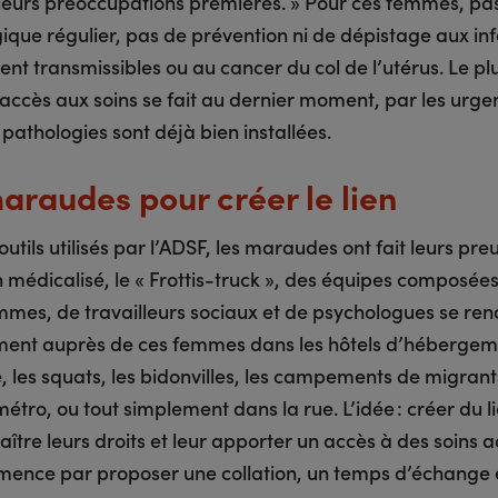
 leurs préoccupations premières. » Pour ces femmes, pas
ique régulier, pas de prévention ni de dépistage aux inf
nt transmissibles ou au cancer du col de l’utérus. Le pl
’accès aux soins se fait au dernier moment, par les urge
pathologies sont déjà bien installées.
araudes pour créer le lien
outils utilisés par l’ADSF, les maraudes ont fait leurs pr
 médicalisé, le « Frottis-truck », des équipes composée
mes, de travailleurs sociaux et de psychologues se ren
ment auprès de ces femmes dans les hôtels d’hébergem
 les squats, les bidonvilles, les campements de migrants
métro, ou tout simplement dans la rue. L’idée : créer du li
aître leurs droits et leur apporter un accès à des soins 
ence par proposer une collation, un temps d’échange 