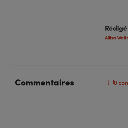
Rédigé
Aliisa Wa
Commentaires
0 co