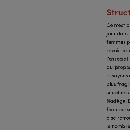
Struc
Ce n’est p
jour dans 
femmes pe
revoir les
l’associa
qui propos
essayons d
plus fragi
situations
Nadège. D
femmes so
à se retro
le nombre