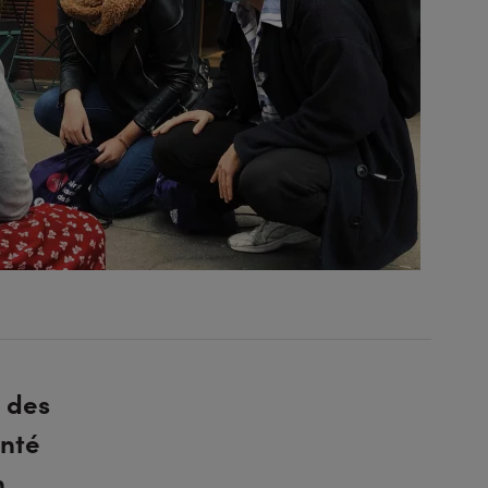
é des
anté
n