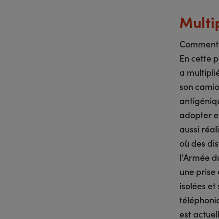
Multi
Comment s
En cette 
a multipl
son camio
antigéniqu
adopter et
aussi réal
où des dis
l’Armée du
une prise 
isolées e
téléphoniq
est actue