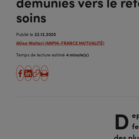
démunies vers le re
soins
22.12.2020
Publié le
Aliisa Waltari (ANPM-FRANCE MUTUALITÉ)
4 minute(s)
Temps de lecture estimé
partager
partager
Copier
Imprimer
sur
sur
l'URL
facebook
linkedin
D
ep
f
des pl