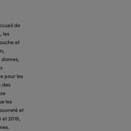
ccueil de
, les
ouche et
n,
es dames,
us
me pour les
c des
ise
ue les
auvreté et
 et 2019,
mes.