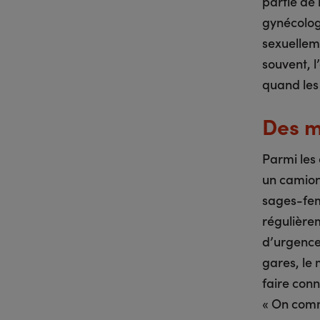
partie de
gynécolog
sexuelleme
souvent, l
quand les 
Des m
Parmi les 
un camion
sages-fem
régulière
d’urgence,
gares, le 
faire conn
« On comm