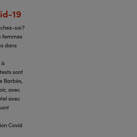
vid-19
chez-soi ?
es femmes
es dans
 à
tests sont
de Barbès,
oir, avec
ôtel avec
sont
tion Covid