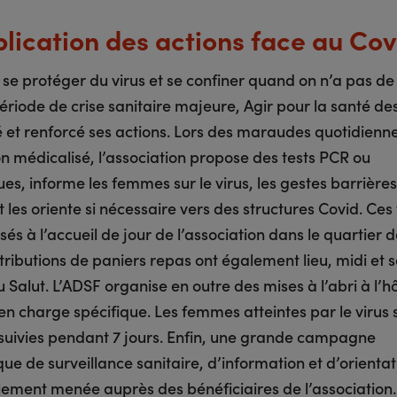
plication des actions face au Co
e protéger du virus et se confiner quand on n’a pas de 
période de crise sanitaire majeure, Agir pour la santé d
ié et renforcé ses actions. Lors des maraudes quotidienn
n médicalisé, l’association propose des tests PCR ou
es, informe les femmes sur le virus, les gestes barrières
 les oriente si nécessaire vers des structures Covid. Ces 
isés à l’accueil de jour de l’association dans le quartier 
tributions de paniers repas ont également lieu, midi et s
 Salut. L’ADSF organise en outre des mises à l’abri à l’h
en charge spécifique. Les femmes atteintes par le virus 
t suivies pendant 7 jours. Enfin, une grande campagne
ue de surveillance sanitaire, d’information et d’orienta
llement menée auprès des bénéficiaires de l’association.