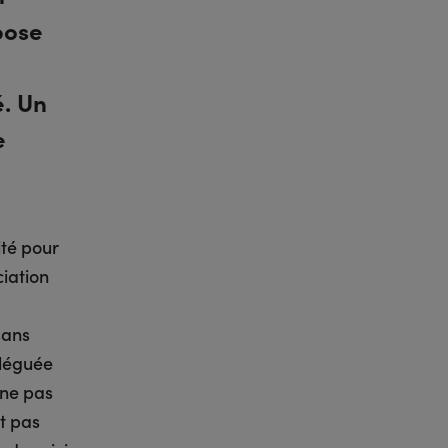
pose
. Un
e
ité pour
ciation
sans
éléguée
 ne pas
it pas