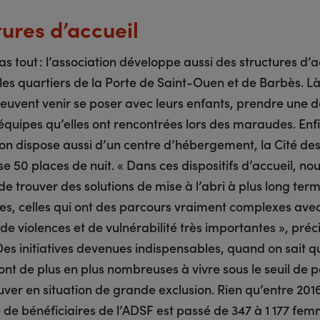
tures d’accueil
as tout : l’association développe aussi des structures d’a
les quartiers de la Porte de Saint-Ouen et de Barbès. Là
uvent venir se poser avec leurs enfants, prendre une d
 équipes qu’elles ont rencontrées lors des maraudes. Enfi
tion dispose aussi d’un centre d’hébergement, la Cité d
e 50 places de nuit. « Dans ces dispositifs d’accueil, no
e trouver des solutions de mise à l’abri à plus long ter
les, celles qui ont des parcours vraiment complexes ave
 de violences et de vulnérabilité très importantes », préc
es initiatives devenues indispensables, quand on sait q
nt de plus en plus nombreuses à vivre sous le seuil de p
uver en situation de grande exclusion. Rien qu’entre 2016
 de bénéficiaires de l’ADSF est passé de 347 à 1 177 fem