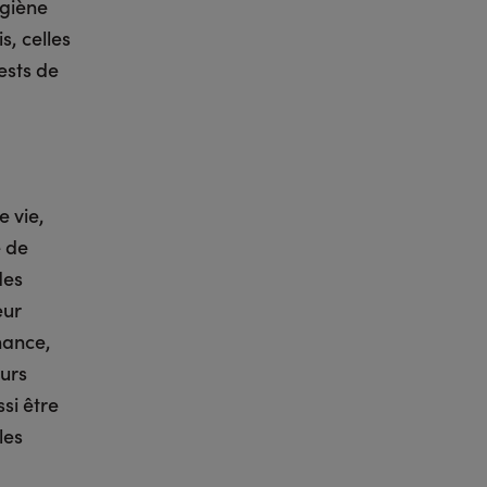
ygiène
s, celles
ests de
e vie,
e de
des
eur
nance,
eurs
si être
les