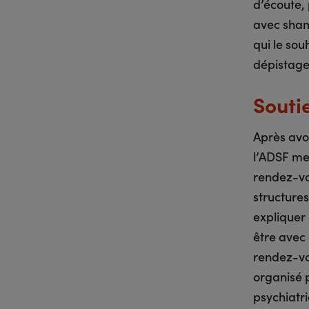
d’écoute,
avec shamp
qui le sou
dépistage 
Souti
Après avoi
l’ADSF me
rendez-vo
structures
expliquer 
être avec 
rendez-vo
organisé 
psychiatr