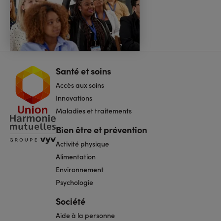
Santé et soins
Navigation
pied
Accès aux soins
de
page
Innovations
Maladies et traitements
Bien être et prévention
Activité physique
Alimentation
Environnement
Psychologie
Société
Aide à la personne