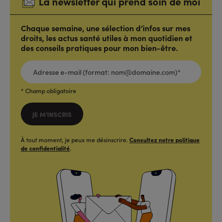
La newsletter qui prend soin de moi
Chaque semaine, une sélection d’infos sur mes
droits, les actus santé utiles à mon quotidien et
des conseils pratiques pour mon bien-être.
ADRESSE
E-
MAIL
(FORMAT:
NOM@DOMAINE.COM)*
*
* Champ obligatoire
JE M'INSCRIS
À tout moment, je peux me désinscrire.
Consultez notre politique
de confidentialité
.