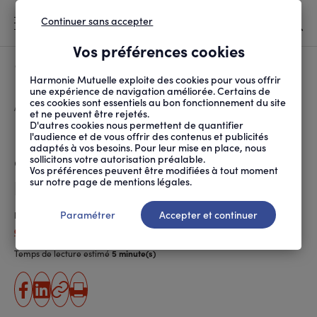
Continuer sans accepter
MENU
Vos préférences cookies
Canicule
À LA UNE
Harmonie Mutuelle exploite des cookies pour vous offrir
une expérience de navigation améliorée. Certains de
ces cookies sont essentiels au bon fonctionnement du site
FIL
ACCUEIL
SANTÉ ET SOINS
ACCÈS AUX SOINS
PATRICK PELLOUX : « ...
D'ARIANE
et ne peuvent être rejetés.
D'autres cookies nous permettent de quantifier
Patrick Pelloux : « A l’hôpital, on
l'audience et de vous offrir des contenus et publicités
adaptés à vos besoins. Pour leur mise en place, nous
est dans la gestion
sollicitons votre autorisation préalable.
Vos préférences peuvent être modifiées à tout moment
permanente de la crise »
sur notre page de mentions légales.
Paramétrer
Accepter et continuer
Publié le
17.10.2022
Cécile Fratellini
Temps de lecture estimé
5 minute(s)
partager
partager
Copier
Imprimer