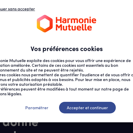
nuer sans accepter
N
D
s
d
ECTION SOCIALE
SANTÉ AU TRAVAIL
Vos préférences cookies
nie Mutuelle exploite des cookies pour vous offrir une expérience de
ation améliorée. Certains de ces cookies sont essentiels au bon
ionnement du site et ne peuvent être rejetés.
res cookies nous permettent de quantifier l'audience et de vous offrir 
nus et publicités adaptés à vos besoins. Pour leur mise en place, nous
citons votre autorisation préalable.
 AVEC ALTER...
références peuvent être modifiées à tout moment sur notre page de
ons légales.
Soin 44,
Paramétrer
Accepter et continuer
 donne