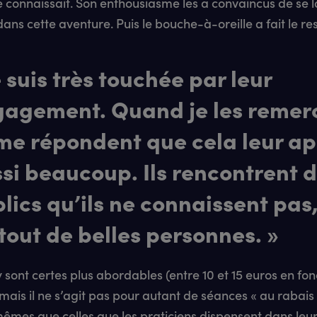
e connaissait. Son enthousiasme les a convaincus de se 
dans cette aventure. Puis le bouche-à-oreille a fait le res
e suis très touchée par leur
agement. Quand je les remerc
 me répondent que cela leur a
si beaucoup. Ils rencontrent 
lics qu’ils ne connaissent pas
tout de belles personnes. »
y sont certes plus abordables (entre 10 et 15 euros en fon
mais il ne s’agit pas pour autant de séances « au rabais 
mêmes que celles que les praticiens dispensent dans leu