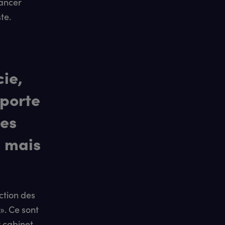
lancer
te.
ie,
pporte
des
, mais
ction des
». Ce sont
r cabinet