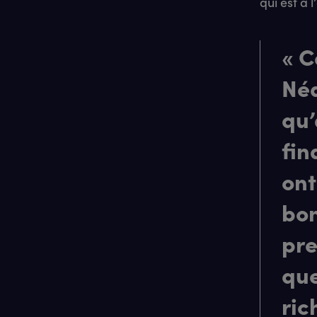
qui est à l
« C
Néa
qu’
fin
ont
bon
pre
que
ric