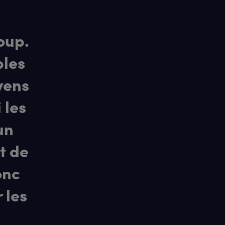
oup.
bles
yens
 les
un
t de
onc
 les