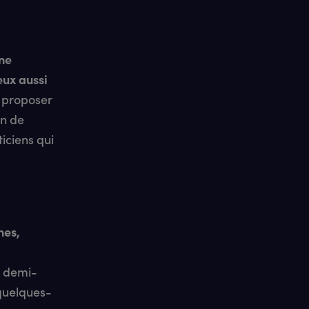
ne
eux aussi
e proposer
in de
ticiens qui
hes,
e demi-
quelques-