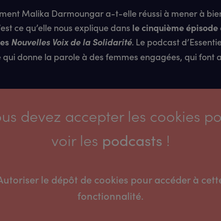
ent Malika Darmoungar a-t-elle réussi à mener à bie
’est ce qu’elle nous explique dans
le cinquième épisode 
des
Nouvelles Voix de la Solidarité
. Le podcast d’Essenti
qui donne la parole à des femmes engagées, qui font 
us devez accepter les cookies p
voir les
!
podcasts
Autoriser le dépôt de cookies pour accéder à cett
fonctionnalité.