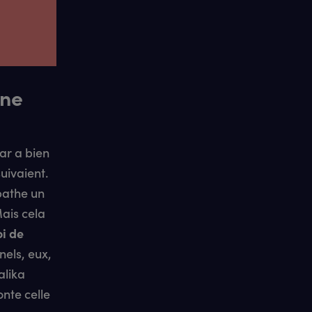
ine
ar a bien
uivaient.
pathe un
ais cela
i de
nnels, eux,
alika
nte celle