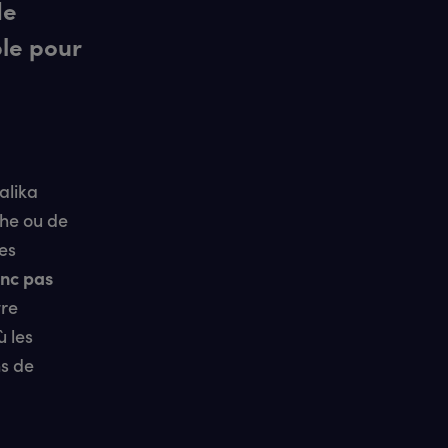
de
le pour
alika
the ou de
es
onc pas
tre
ù les
ns de