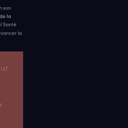
n son
de la
el Santé
avancer la
our
e