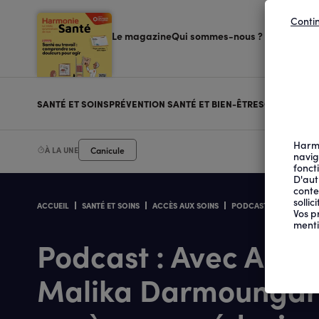
Conti
Navigation
Le magazine
Qui sommes-nous ?
supérieure
gauche
Navigation
principale
SANTÉ ET SOINS
PRÉVENTION SANTÉ ET BIEN-ÊTRE
SOCIÉTÉ
PROT
Harmo
Canicule
À LA UNE
navig
fonct
D'aut
conte
solli
ACCUEIL
SANTÉ ET SOINS
ACCÈS AUX SOINS
PODCAST
PODCAST :
FIL
Vos p
D'ARIANE
menti
Podcast : Avec Alter
Malika Darmoungar