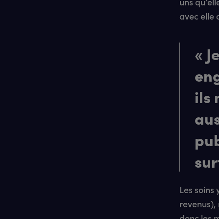
uns qu’ell
avec elle 
« J
eng
ils
aus
pub
sur
Les soins 
revenus), 
donc les 