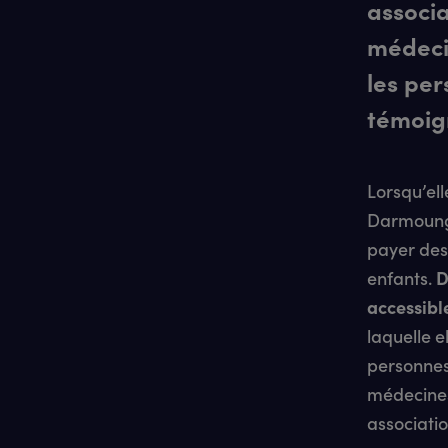
associ
médeci
les per
témoig
Lorsqu’ell
Darmounga
payer des
enfants.
D
accessibl
laquelle e
personnes 
médecines
associati