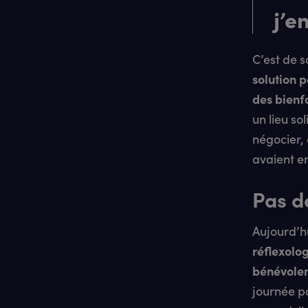
j’e
C’est de s
solution p
des bienf
un lieu so
négocier, 
avaient e
Pas d
Aujourd’h
réflexolo
bénévole
journée p