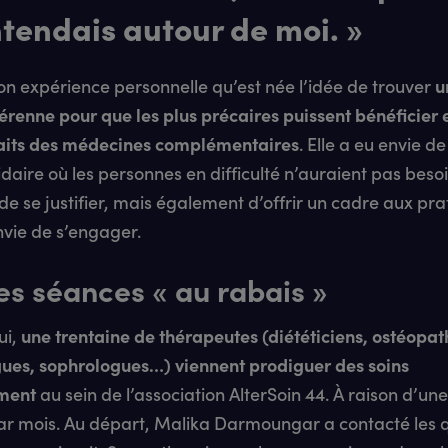
ntendais autour de moi. »
on expérience personnelle qu’est née l’idée de trouver
u
érenne pour que les plus précaires puissent bénéficier 
aits des médecines complémentaires
. Elle a eu envie d
lidaire où les personnes en difficulté n’auraient pas beso
de se justifier, mais également d’offrir un cadre aux pra
nvie de s’engager.
es séances « au rabais »
ui,
une trentaine de thérapeutes (diététiciens, ostéopat
gues, sophrologues…) viennent prodiguer des soins
ment
au sein de l’association AlterSoin 44. À raison d’un
ar mois. Au départ, Malika Darmoungar a contacté les 