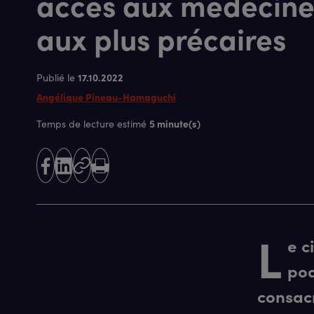
accès aux médecine
aux plus précaires
17.10.2022
Publié le
Angélique Pineau-Hamaguchi
5 minute(s)
Temps de lecture estimé
partager
partager
Copier
Imprimer
sur
sur
l'URL
facebook
linkedin
L
e c
pod
consac