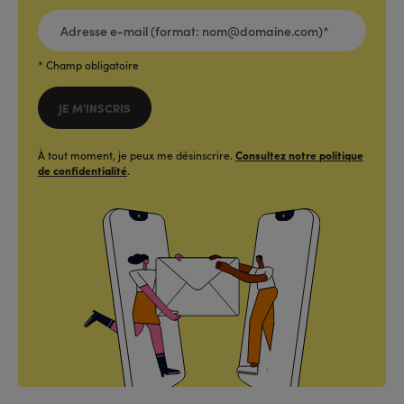
ADRESSE
E-
MAIL
(FORMAT:
NOM@DOMAINE.COM)*
*
* Champ obligatoire
JE M'INSCRIS
À tout moment, je peux me désinscrire.
Consultez notre politique
de confidentialité
.