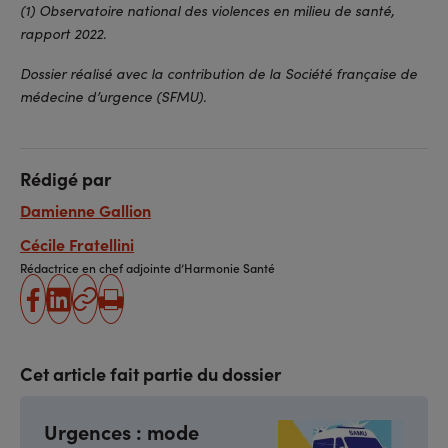
(1) Observatoire national des violences en milieu de santé,
rapport 2022.
Dossier réalisé avec la contribution de la Société française de
médecine d’urgence (SFMU).
Rédigé par
Damienne Gallion
Cécile Fratellini
Rédactrice en chef adjointe d’Harmonie Santé
partager
partager
Copier
Imprimer
sur
sur
l'URL
facebook
linkedin
Cet article fait partie du dossier
Urgences : mode