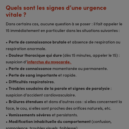
Quels sont les signes d’une urgence
vitale ?
Dans certains cas, aucune question à se poser : il fait appeler le
15 immédiatement en particulier dans les situations suivantes :
•
Perte de connaissance brutale
et absence de respiration ou
respiration anormale.
•
Douleur thoracique qui dure
(dès 15 minutes, appeler le 15) :
suspicion d’
infarctus du myocarde.
•
Perte de connaissance
momentanée ou permanente.
•
Perte de sang importante
et rapide.
•
Difficultés respiratoires
.
• Troubles soudains de la parole et signes de paralysie
:
suspicion d’accident cardiovasculaire.
•
Brûlures étendues
et dans d’autres cas : si elles concernent la
face, le cou, si elles sont proches des orifices naturels, etc.
•
Vomissements sévères
et persistants.
•
Modification inhabituelle du comportement
(confusion,
somnolence, troubles visuels, faiblesse).