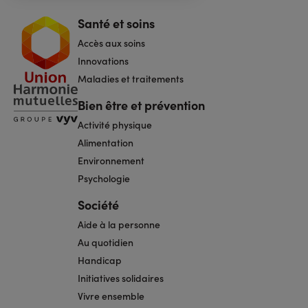
Santé et soins
Navigation
pied
Accès aux soins
de
page
Innovations
Maladies et traitements
Bien être et prévention
Activité physique
Alimentation
Environnement
Psychologie
Société
Aide à la personne
Au quotidien
Handicap
Initiatives solidaires
Vivre ensemble