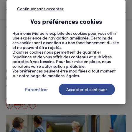
Continuer sans accepter
MENU
Vos préférences cookies
Canicule
À LA UNE
Harmonie Mutuelle exploite des cookies pour vous offrir
une expérience de navigation améliorée. Certains de
ces cookies sont essentiels au bon fonctionnement du site
FIL
ACCUEIL
SANTÉ ET SOINS
ACCÈS AUX SOINS
URGENCES, MODE D’EMPLOI
D'ARIANE
et ne peuvent être rejetés.
D'autres cookies nous permettent de quantifier
Urgences, mode d’emploi
l'audience et de vous offrir des contenus et publicités
adaptés à vos besoins. Pour leur mise en place, nous
sollicitons votre autorisation préalable.
Vos préférences peuvent être modifiées à tout moment
Publié le
07.05.2025
sur notre page de mentions légales.
Damienne Gallion
Cécile Fratellini
,
Temps de lecture estimé
8 minute(s)
Paramétrer
Accepter et continuer
partager
partager
Copier
Imprimer
sur
sur
l'URL
facebook
linkedin