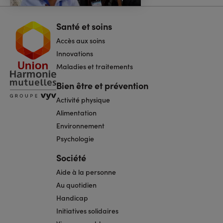
Santé et soins
Navigation
pied
Accès aux soins
de
page
Innovations
Maladies et traitements
Bien être et prévention
Activité physique
Alimentation
Environnement
Psychologie
Société
Aide à la personne
Au quotidien
Handicap
Initiatives solidaires