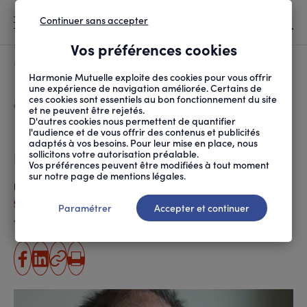
Continuer sans accepter
MENU
Vos préférences cookies
Canicule
À LA UNE
Harmonie Mutuelle exploite des cookies pour vous offrir
une expérience de navigation améliorée. Certains de
ces cookies sont essentiels au bon fonctionnement du site
FIL
ACCUEIL
SANTÉ ET SOINS
MALADIES ET TRAITEMENTS
LES BIENFAITS DU SIL...
D'ARIANE
et ne peuvent être rejetés.
D'autres cookies nous permettent de quantifier
Les bienfaits du silence sur
l'audience et de vous offrir des contenus et publicités
adaptés à vos besoins. Pour leur mise en place, nous
notre organisme
sollicitons votre autorisation préalable.
Vos préférences peuvent être modifiées à tout moment
sur notre page de mentions légales.
Publié le
28.11.2019
Capucine Bordet (ANPM-FRANCE MUTUALITÉ)
Paramétrer
Accepter et continuer
Temps de lecture estimé
4 minute(s)
partager
partager
Copier
Imprimer
sur
sur
l'URL
facebook
linkedin