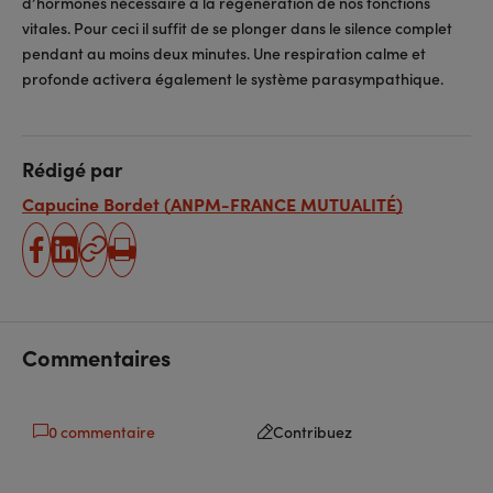
d’hormones nécessaire à la régénération de nos fonctions
vitales. Pour ceci il suffit de se plonger dans le silence complet
pendant au moins deux minutes. Une respiration calme et
profonde activera également le système parasympathique.
Rédigé par
Capucine Bordet (ANPM-FRANCE MUTUALITÉ)
partager
partager
Copier
Imprimer
sur
sur
l'URL
facebook
linkedin
Commentaires
0 commentaire
Contribuez