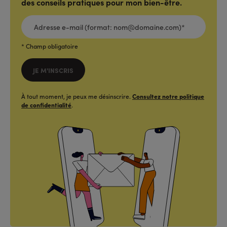
des conseils pratiques pour mon bien-être.
ADRESSE
E-
MAIL
(FORMAT:
NOM@DOMAINE.COM)*
*
* Champ obligatoire
JE M'INSCRIS
À tout moment, je peux me désinscrire.
Consultez notre politique
de confidentialité
.