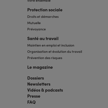
Vivre ensemble
Protection sociale
Droits et démarches
Mutuelle
Prévoyance
Santé au travail
Maintien en emploi et inclusion
Organisation et évolution du travail
Prévention des risques
Le magazine
Dossiers
Navigation
pied
Newsletters
de
page
Vidéos & podcasts
bis
Presse
FAQ