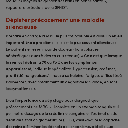
meilleurs moyens de garder des reins en bonne santé »
,
rappelle le président de la SFNDT.
Dépister précocement une maladie
silencieuse
Prendre en charge la MRC le plus tôt possible est aussi un enjeu
important. Mais problème : elle est le plus souvent silencieuse.
Le patient ne ressent pas de douleur (hors coliques
néphrétiques dues à des calculs rénaux). «
Ce n’est que lorsque
le rein est détruit à 70 ou 75 % que les symptômes
apparaissent
, indique le spécialiste. Hypertension, œdèmes,
prurit (démangeaisons), mauvaise haleine, fatigue, difficultés à
s’alimenter, avec notamment un dégoût de la viande, en sont
les symptômes. »
D’où l’importance du dépistage pour diagnostiquer
précocement une MRC.
Il consiste en un examen sanguin qui
«
permet le dosage de la créatinine sanguine et l’estimation du
débit de filtration glomérulaire (DFG), c’est-à-dire la capacité
des reins à éliminer les déchets de l’organisme, détaille Luc