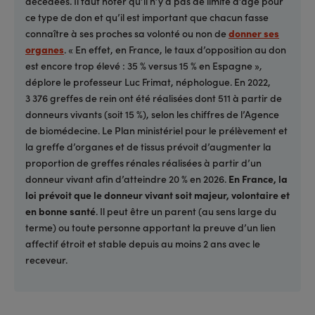
décédées. Il faut noter qu’il n’y a pas de limite d’âge pour
ce type de don et qu’il est important que chacun fasse
connaître à ses proches sa volonté ou non de
donner ses
organes
. « En effet, en France, le taux d’opposition au don
est encore trop élevé : 35 % versus 15 % en Espagne »
,
déplore le professeur Luc Frimat, néphologue. En 2022,
3 376 greffes de rein ont été réalisées dont 511 à partir de
donneurs vivants (soit 15 %), selon les chiffres de l’Agence
de biomédecine. Le Plan ministériel pour le prélèvement et
la greffe d’organes et de tissus prévoit d’augmenter la
proportion de greffes rénales réalisées à partir d’un
donneur vivant afin d’atteindre 20 % en 2026.
En France, la
loi prévoit que le donneur vivant soit majeur, volontaire et
en bonne santé
. Il peut être un parent (au sens large du
terme) ou toute personne apportant la preuve d’un lien
affectif étroit et stable depuis au moins 2 ans avec le
receveur.