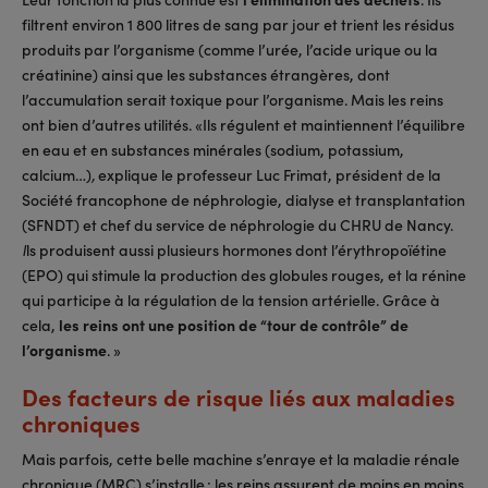
filtrent environ 1 800 litres de sang par jour et trient les résidus
produits par l’organisme (comme l’urée, l’acide urique ou la
créatinine) ainsi que les substances étrangères, dont
l’accumulation serait toxique pour l’organisme. Mais les reins
ont bien d’autres utilités. «Ils régulent et maintiennent l’équilibre
en eau et en substances minérales (sodium, potassium,
calcium…)
explique le professeur Luc Frimat, président de la
,
Société francophone de néphrologie, dialyse et transplantation
(SFNDT) et chef du service de néphrologie du CHRU de Nancy.
ls produisent aussi plusieurs hormones dont l’érythropoïétine
I
(EPO) qui stimule la production des globules rouges, et la rénine
qui participe à la régulation de la tension artérielle. Grâce à
cela,
les reins ont une position de “tour de contrôle” de
l’organisme
. »
Des facteurs de risque liés aux maladies
chroniques
Mais parfois, cette belle machine s’enraye et la maladie rénale
chronique (MRC) s’installe : les reins assurent de moins en moins