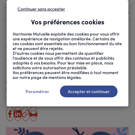
Continuer sans accepter
MENU
Vos préférences cookies
Canicule
À LA UNE
Harmonie Mutuelle exploite des cookies pour vous offrir
une expérience de navigation améliorée. Certains de
ces cookies sont essentiels au bon fonctionnement du site
FIL
ACCUEIL
SANTÉ ET SOINS
MALADIES ET TRAITEMENTS
COMMENT PRENDRE SOIN...
D'ARIANE
et ne peuvent être rejetés.
D'autres cookies nous permettent de quantifier
Comment prendre soin de ses
l'audience et de vous offrir des contenus et publicités
adaptés à vos besoins. Pour leur mise en place, nous
reins ?
sollicitons votre autorisation préalable.
Vos préférences peuvent être modifiées à tout moment
sur notre page de mentions légales.
Publié le
07.12.2023
Léa Vandeputte - ANPM-France Mutualité
Paramétrer
Accepter et continuer
Temps de lecture estimé
7 minute(s)
partager
partager
Copier
Imprimer
sur
sur
l'URL
facebook
linkedin