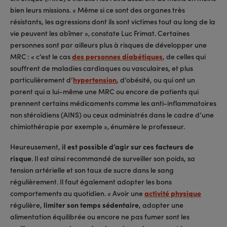
bien leurs missions. « Même si ce sont des organes très
résistants, les agressions dont ils sont victimes tout au long de la
vie peuvent les abîmer »
constate Luc Frimat. Certaines
,
personnes sont par ailleurs plus à risques de développer une
MRC : « c’est le cas
des personnes diabétiques
, de celles qui
souffrent de maladies cardiaques ou vasculaires, et plus
particulièrement d’
hypertension
, d’obésité, ou qui ont un
parent qui a lui-même une MRC ou encore de patients qui
prennent certains médicaments comme les anti-inflammatoires
non stéroïdiens (AINS) ou ceux administrés dans le cadre d’une
chimiothérapie par exemple »
énumère le professeur.
,
Heureusement,
il est possible d’agir sur ces facteurs de
risque
. Il est ainsi recommandé de surveiller son poids, sa
tension artérielle et son taux de sucre dans le sang
régulièrement. Il faut également adopter les bons
comportements au quotidien. « Avoir une
activité physique
régulière,
limiter son temps sédentaire
, adopter une
alimentation équilibrée ou encore ne pas fumer sont les