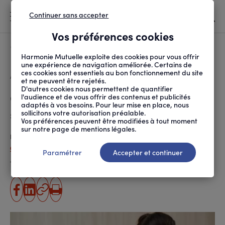
Continuer sans accepter
MENU
Vos préférences cookies
Canicule
À LA UNE
Harmonie Mutuelle exploite des cookies pour vous offrir
une expérience de navigation améliorée. Certains de
ces cookies sont essentiels au bon fonctionnement du site
FIL
ACCUEIL
SANTÉ ET SOINS
MALADIES ET TRAITEMENTS
CYSTITE : UNE FEMME ...
D'ARIANE
et ne peuvent être rejetés.
D'autres cookies nous permettent de quantifier
Cystite : une femme sur 10 en
l'audience et de vous offrir des contenus et publicités
adaptés à vos besoins. Pour leur mise en place, nous
souffre chaque année
sollicitons votre autorisation préalable.
Vos préférences peuvent être modifiées à tout moment
sur notre page de mentions légales.
Publié le
05.07.2023
Céline Durr (ANPM-France Mutualité)
Paramétrer
Accepter et continuer
Temps de lecture estimé
3 minute(s)
partager
partager
Copier
Imprimer
sur
sur
l'URL
facebook
linkedin