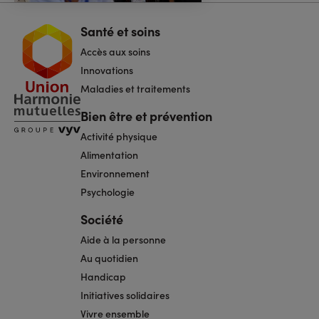
Santé et soins
Navigation
pied
Accès aux soins
de
page
Innovations
Maladies et traitements
Bien être et prévention
Activité physique
Alimentation
Environnement
Psychologie
Société
Aide à la personne
Au quotidien
Handicap
Initiatives solidaires
Vivre ensemble