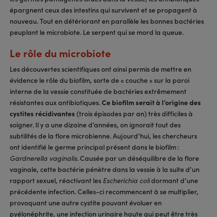
épargnent ceux des intestins qui survivent et se propagent à
nouveau. Tout en détériorant en parallèle les bonnes bactéries
peuplant le microbiote. Le serpent qui se mord la queue.
Le rôle du microbiote
Les découvertes scientifiques ont ainsi permis de mettre en
évidence le rôle du biofilm, sorte de « couche » sur la paroi
interne de la vessie constituée de bactéries extrêmement
résistantes aux antibiotiques.
Ce biofilm serait à l’origine des
cystites récidivantes
(trois épisodes par an) très difficiles à
soigner. Il y a une dizaine d’années, on ignorait tout des
subtilités de la flore microbienne. Aujourd’hui, les chercheurs
ont identifié le germe principal présent dans le biofilm :
. Causée par un déséquilibre de la flore
Gardnerella vaginalis
vaginale, cette bactérie pénètre dans la vessie à la suite d’un
rapport sexuel, réactivant les
dormant d’une
Escherichia coli
précédente infection. Celles-ci recommencent à se multiplier,
provoquant une autre cystite pouvant évoluer en
pyélonéphrite, une infection urinaire haute qui peut être très