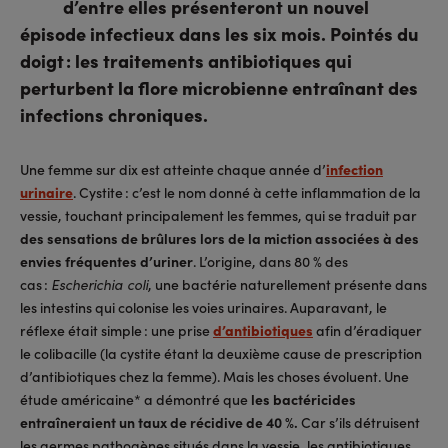
d’entre elles présenteront un nouvel
épisode infectieux dans les six mois. Pointés du
doigt : les traitements antibiotiques qui
perturbent la flore microbienne entraînant des
infections chroniques.
Une femme sur dix est atteinte chaque année d’
infection
urinaire
. Cystite : c’est le nom donné à cette inflammation de la
vessie, touchant principalement les femmes, qui se traduit par
des sensations de brûlures lors de la miction associées à des
envies fréquentes d’uriner
. L’origine, dans 80 % des
cas :
, une bactérie naturellement présente dans
Escherichia coli
les intestins qui colonise les voies urinaires. Auparavant, le
réflexe était simple : une prise
d’antibiotiques
afin d’éradiquer
le colibacille (la cystite étant la deuxième cause de prescription
d’antibiotiques chez la femme). Mais les choses évoluent. Une
étude américaine* a démontré que
les bactéricides
entraîneraient un taux de récidive de 40 %.
Car s’ils détruisent
les germes pathogènes situés dans la vessie, les antibiotiques