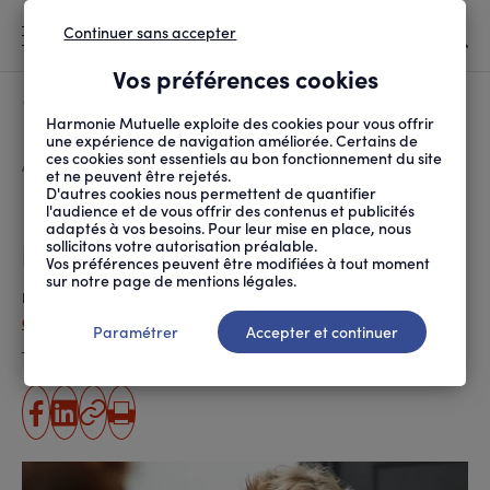
Continuer sans accepter
MENU
Vos préférences cookies
Canicule
À LA UNE
Harmonie Mutuelle exploite des cookies pour vous offrir
une expérience de navigation améliorée. Certains de
ces cookies sont essentiels au bon fonctionnement du site
FIL
ACCUEIL
SANTÉ ET SOINS
MALADIES ET TRAITEMENTS
DENTS DE SAGESSE : Q...
D'ARIANE
et ne peuvent être rejetés.
D'autres cookies nous permettent de quantifier
Dents de sagesse : quand et
l'audience et de vous offrir des contenus et publicités
adaptés à vos besoins. Pour leur mise en place, nous
pourquoi les extraire ?
sollicitons votre autorisation préalable.
Vos préférences peuvent être modifiées à tout moment
sur notre page de mentions légales.
Publié le
01.03.2019
Capucine Bordet (ANPM-FRANCE MUTUALITÉ)
Paramétrer
Accepter et continuer
Temps de lecture estimé
2 minute(s)
partager
partager
Copier
Imprimer
sur
sur
l'URL
facebook
linkedin