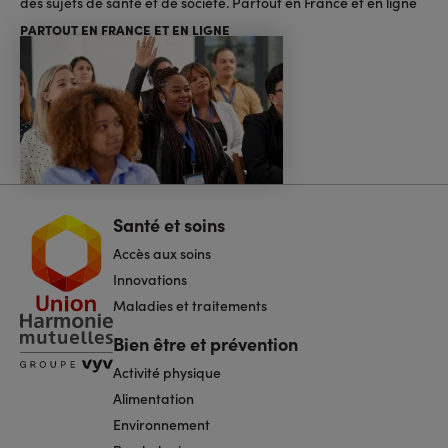
des sujets de santé et de société. Partout en France et en ligne
PARTOUT EN FRANCE ET EN LIGNE
Santé et soins
Navigation
pied
Accès aux soins
de
page
Innovations
Maladies et traitements
Bien être et prévention
Activité physique
Alimentation
Environnement