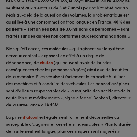
l’ANSM. A titre de comparaison, le Royaume-Uni ou l'Allemagne
se situent aux alentours de 5 et 7 unités par habitant et par an.
Mais au-delà de la question des volumes, la problématique est
aussi liée à une consommation trop longue : en France,
40 % des
patients – soit un peu plus de 3,6 millions de personnes – sont
traités sur des durées non conformes aux recommandations
. »
Bien qu’efficaces, ces molécules – qui agissent sur le système
nerveux central – exposent en effet à un risque de
dépendance, de
chutes
(qui peuvent avoir de lourdes
conséquences chez les personnes âgées) ainsi que de troubles
de la mémoire. Elles réduisent fortement la capacité à utiliser
des machines et à conduire des véhicules. Les benzodiazépines
sont d’ailleurs responsables de « la majorité des accidents de la
route liés aux médicaments », signale Mehdi Benkebil, directeur
de la surveillance à l’ANSM.
La prise
d’alcool
est également fortement déconseillée car
susceptible d’augmenter ces effets indésirables. «
Plus la durée
de traitement est longue, plus ces risques sont majorés
»,