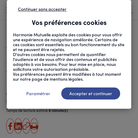
Continuer sans accepter
MENU
Vos préférences cookies
Canicule
À LA UNE
Harmonie Mutuelle exploite des cookies pour vous offrir
une expérience de navigation améliorée. Certains de
ces cookies sont essentiels au bon fonctionnement du site
FIL
ACCUEIL
SANTÉ ET SOINS
MALADIES ET TRAITEMENTS
MÉDICAMENTS CONTRE L...
D'ARIANE
et ne peuvent être rejetés.
D'autres cookies nous permettent de quantifier
Médicaments contre l’insomnie
l'audience et de vous offrir des contenus et publicités
adaptés à vos besoins. Pour leur mise en place, nous
et l’anxiété : attention aux
sollicitons votre autorisation préalable.
Vos préférences peuvent être modifiées à tout moment
risques
sur notre page de mentions légales.
Paramétrer
Accepter et continuer
Publié le
15.04.2025
Natacha Czerwinski
Temps de lecture estimé
6 minute(s)
partager
partager
Copier
Imprimer