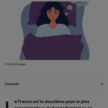
sur
sur
l'URL
facebook
linkedin
© Getty Images
SOMMAIRE
L
a France est le deuxième pays le plus
consommateur de benzodiazépines en