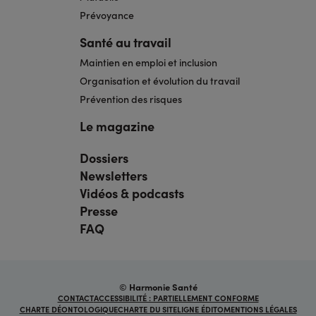
Prévoyance
Santé au travail
Maintien en emploi et inclusion
Organisation et évolution du travail
Prévention des risques
Le magazine
Dossiers
Navigation
pied
Newsletters
de
page
Vidéos & podcasts
bis
Presse
FAQ
© Harmonie Santé
Navigation
CONTACT
ACCESSIBILITÉ : PARTIELLEMENT CONFORME
sous
CHARTE DÉONTOLOGIQUE
CHARTE DU SITE
LIGNE ÉDITO
MENTIONS LÉGALES