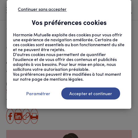
Continuer sans accepter
MENU
Vos préférences cookies
Canicule
À LA UNE
Harmonie Mutuelle exploite des cookies pour vous offrir
une expérience de navigation améliorée. Certains de
ces cookies sont essentiels au bon fonctionnement du site
FIL
ACCUEIL
SANTÉ ET SOINS
MALADIES ET TRAITEMENTS
A QUOI SERVENT LES S...
D'ARIANE
et ne peuvent être rejetés.
D'autres cookies nous permettent de quantifier
A quoi servent les soins
l'audience et de vous offrir des contenus et publicités
adaptés à vos besoins. Pour leur mise en place, nous
oncologiques de support ?
sollicitons votre autorisation préalable.
Vos préférences peuvent être modifiées à tout moment
sur notre page de mentions légales.
Publié le
01.06.2022
Violaine Chatal (ANPM-FRANCE MUTUALITÉ)
Paramétrer
Accepter et continuer
Temps de lecture estimé
3 minute(s)
partager
partager
Copier
Imprimer
sur
sur
l'URL
facebook
linkedin