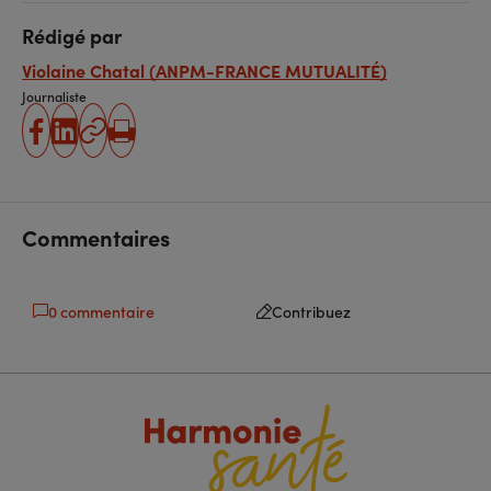
Rédigé par
Violaine Chatal (ANPM-FRANCE MUTUALITÉ)
Journaliste
partager
partager
Copier
Imprimer
sur
sur
l'URL
facebook
linkedin
Commentaires
0 commentaire
Contribuez