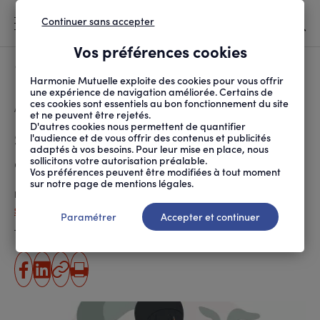
Continuer sans accepter
MENU
Vos préférences cookies
Canicule
À LA UNE
Harmonie Mutuelle exploite des cookies pour vous offrir
une expérience de navigation améliorée. Certains de
ces cookies sont essentiels au bon fonctionnement du site
FIL
ACCUEIL
SANTÉ ET SOINS
MALADIES ET TRAITEMENTS
SCARLATINE : FIÈVRE,...
D'ARIANE
et ne peuvent être rejetés.
D'autres cookies nous permettent de quantifier
Scarlatine : fièvre, angine et
l'audience et de vous offrir des contenus et publicités
adaptés à vos besoins. Pour leur mise en place, nous
éruption cutanée
sollicitons votre autorisation préalable.
Vos préférences peuvent être modifiées à tout moment
sur notre page de mentions légales.
Publié le
18.09.2023
Sandrine Letellier
Paramétrer
Accepter et continuer
Temps de lecture estimé
6 minute(s)
partager
partager
Copier
Imprimer
sur
sur
l'URL
facebook
linkedin