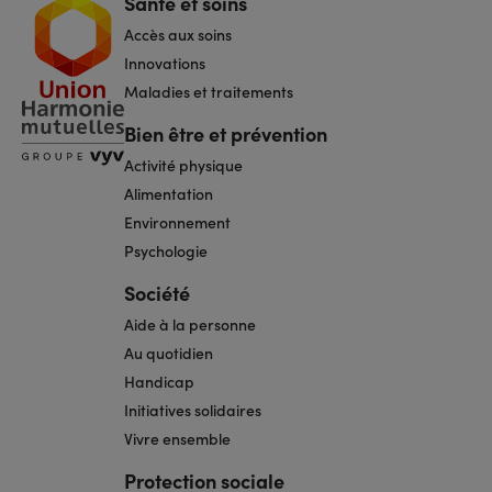
Santé et soins
Navigation
pied
Accès aux soins
de
page
Innovations
Maladies et traitements
Bien être et prévention
Activité physique
Alimentation
Environnement
Psychologie
Société
Aide à la personne
Au quotidien
Handicap
Initiatives solidaires
Vivre ensemble
Protection sociale