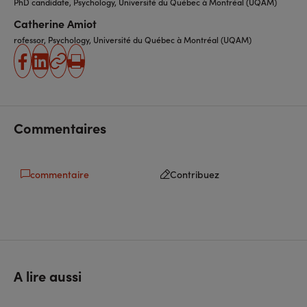
PhD candidate, Psychology, Université du Québec à Montréal (UQAM)
Catherine Amiot
rofessor, Psychology, Université du Québec à Montréal (UQAM)
partager
partager
Copier
Imprimer
sur
sur
l'URL
facebook
linkedin
Commentaires
commentaire
Contribuez
A lire aussi