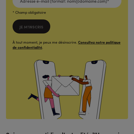
MAIL
(FORMAT:
NOM@DOMAINE.COM)*
*
* Champ obligatoire
JE M'INSCRIS
À tout moment, je peux me désinscrire.
Consultez notre politique
de confidentialité
.