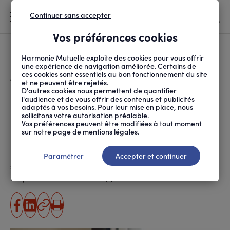
Continuer sans accepter
MENU
Vos préférences cookies
Canicule
À LA UNE
Harmonie Mutuelle exploite des cookies pour vous offrir
une expérience de navigation améliorée. Certains de
ces cookies sont essentiels au bon fonctionnement du site
FIL
ACCUEIL
SOCIÉTÉ
AU QUOTIDIEN
LES ANIMAUX DE COMPA...
D'ARIANE
et ne peuvent être rejetés.
D'autres cookies nous permettent de quantifier
Les animaux de compagnie
l'audience et de vous offrir des contenus et publicités
adaptés à vos besoins. Pour leur mise en place, nous
sont-ils des gages de bonheur ?
sollicitons votre autorisation préalable.
Vos préférences peuvent être modifiées à tout moment
sur notre page de mentions légales.
Publié le
27.10.2025
Rédigé par
Christophe Gagné
,
Catherine Amiot
Paramétrer
Accepter et continuer
The Conversation
Source
Temps de lecture estimé
7 minute(s)
partager
partager
Copier
Imprimer
sur
sur
l'URL