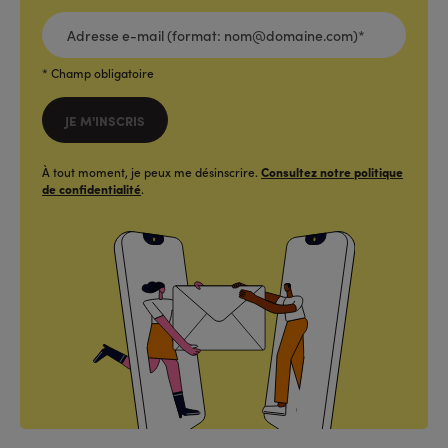
ADRESSE
E-
MAIL
(FORMAT:
NOM@DOMAINE.COM)*
*
* Champ obligatoire
JE M'INSCRIS
À tout moment, je peux me désinscrire.
Consultez notre politique
de confidentialité
.