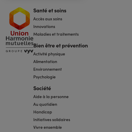
Santé et soins
Navigation
pied
Accès aux soins
de
page
Innovations
Maladies et traitements
Bien être et prévention
Activité physique
Alimentation
Environnement
Psychologie
Société
Aide à la personne
Au quotidien
Handicap
Initiatives solidaires
Vivre ensemble